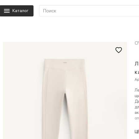
Каталог
O
Л
к
Ар
Ле
щи
Д
дл
ак
о
Ц