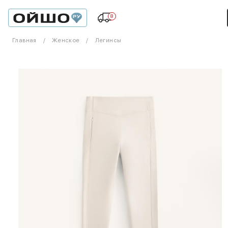
8
Главная
Женское
Легинсы