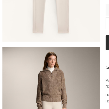
С
М
П
П
П