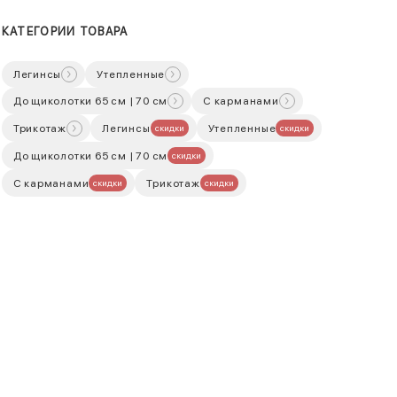
КАТЕГОРИИ ТОВАРА
Легинсы
Утепленные
До щиколотки 65 см | 70 см
С карманами
Трикотаж
Легинсы
Утепленные
скидки
скидки
До щиколотки 65 см | 70 см
скидки
С карманами
Трикотаж
скидки
скидки