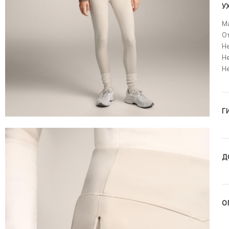
У
Ма
О
Не
Не
Н
Г
Д
О