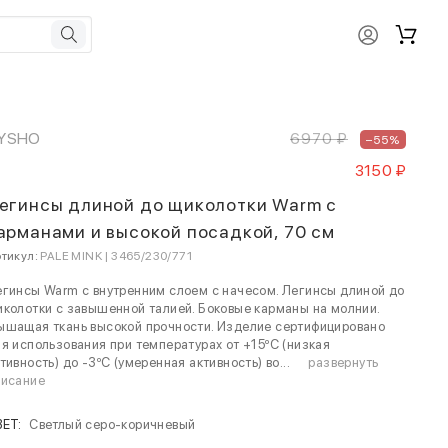
YSHO
6970 ₽
–55%
3150 ₽
егинсы длиной до щиколотки Warm с
арманами и высокой посадкой, 70 см
тикул:
PALE MINK | 3465/230/771
гинсы Warm с внутренним слоем с начесом. Легинсы длиной до
колотки с завышенной талией. Боковые карманы на молнии.
ышащая ткань высокой прочности. Изделие сертифицировано
я использования при температурах от +15ºC (низкая
тивность) до -3ºC (умеренная активность) во...
развернуть
писание
ВЕТ:
Светлый серо-коричневый