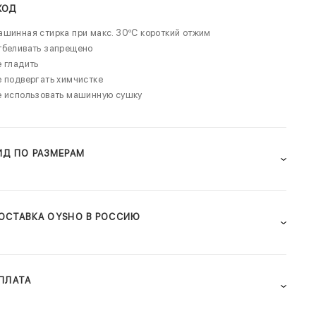
ХОД
шинная стирка при макс. 30ºC короткий отжим
тбеливать запрещено
 гладить
 подвергать химчистке
е использовать машинную сушку
ИД ПО РАЗМЕРАМ
ОСТАВКА OYSHO В РОССИЮ
ПЛАТА