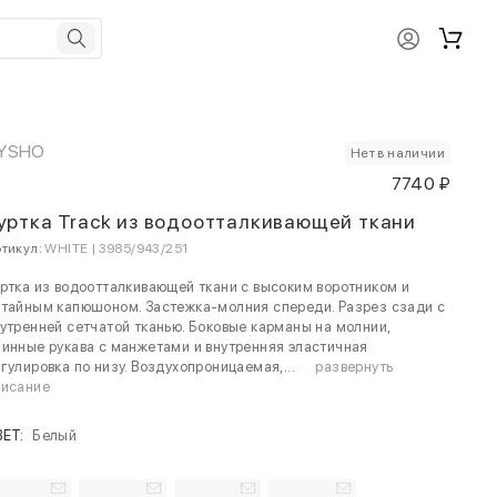
YSHO
Нет в наличии
7740 ₽
уртка Track из водоотталкивающей ткани
тикул:
WHITE | 3985/943/251
ртка из водоотталкивающей ткани с высоким воротником и
тайным капюшоном. Застежка-молния спереди. Разрез сзади с
утренней сетчатой тканью. Боковые карманы на молнии,
инные рукава с манжетами и внутренняя эластичная
гулировка по низу. Воздухопроницаемая,...
развернуть
писание
ВЕТ:
Белый