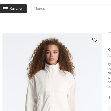
Каталог
O
К
Ар
Ку
по
вн
дл
ре
о
Ц