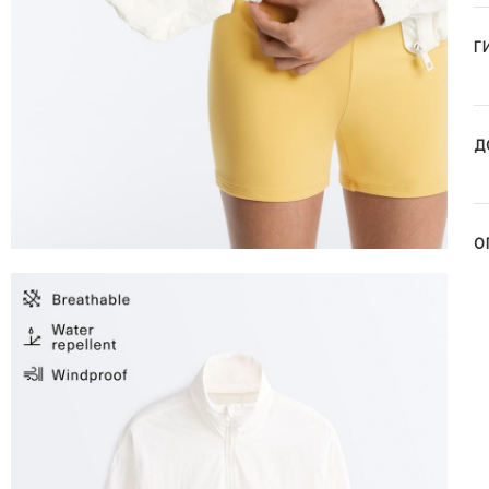
Г
Д
О