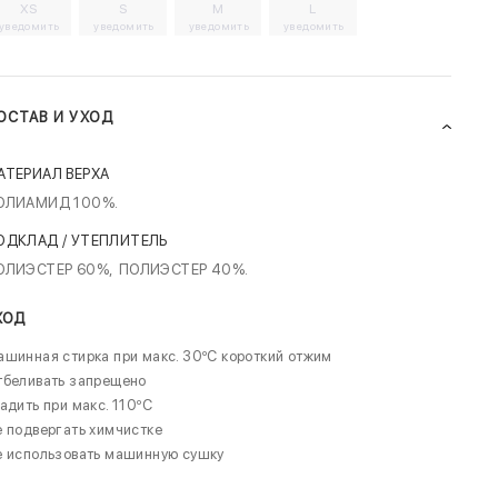
XS
S
M
L
уведомить
уведомить
уведомить
уведомить
ОСТАВ И УХОД
АТЕРИАЛ ВЕРХА
ОЛИАМИД 100%.
ОДКЛАД / УТЕПЛИТЕЛЬ
ОЛИЭСТЕР 60%,
ПОЛИЭСТЕР 40%.
ХОД
шинная стирка при макс. 30ºC короткий отжим
тбеливать запрещено
адить при макс. 110ºC
 подвергать химчистке
е использовать машинную сушку