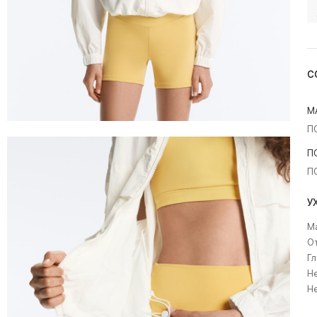
С
М
П
П
П
У
Ма
О
Гл
Не
Н