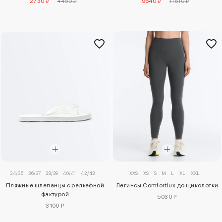
2730 ₽
4450 ₽
9640 ₽
11610 ₽
34/35
36/37
38/39
40/41
42/43
XXS
XS
S
M
L
XL
XXL
Пляжные шлепанцы с рельефной
Легинсы Comfortlux до щиколотки
фактурой
5030 ₽
3100 ₽