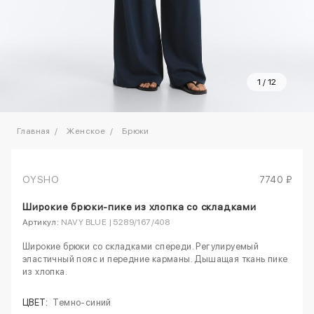
1
/
12
Главная
Женское
Брюки
OYSHO
7740 ₽
Широкие брюки-пике из хлопка со складками
Артикул:
NAVY BLUE | 5289/167/408
Широкие брюки со складками спереди. Регулируемый
эластичный пояс и передние карманы. Дышащая ткань пике
из хлопка.
ЦВЕТ:
Темно-синий