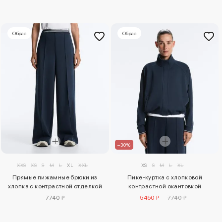
Образ
Образ
–30%
XXS
XS
S
M
L
XL
XXL
XS
S
M
L
XL
Прямые пижамные брюки из
Пике-куртка с хлопковой
хлопка с контрастной отделкой
контрастной окантовкой
7740 ₽
5450 ₽
7740 ₽