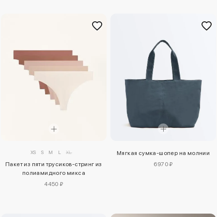
XS
S
M
L
XL
Мягкая сумка-шопер на молнии
6970 ₽
Пакет из пяти трусиков-стринг из
полиамидного микса
4450 ₽