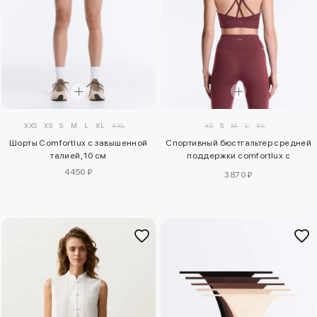
XXS
XS
S
M
L
XL
XXL
XS
S
M
L
XL
Шорты Comfortlux с завышенной
Спортивный бюстгальтер средней
талией, 10 см
поддержки comfortlux с
чашечками
4450 ₽
3870 ₽