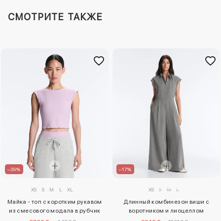
СМОТРИТЕ ТАКЖЕ
–39%
–17%
XS
S
M
L
XL
XS
S
M
L
Майка - топ с коротким рукавом
Длинный комбинезон виши с
из смесового модала в рубчик
воротником и лиоцеллом