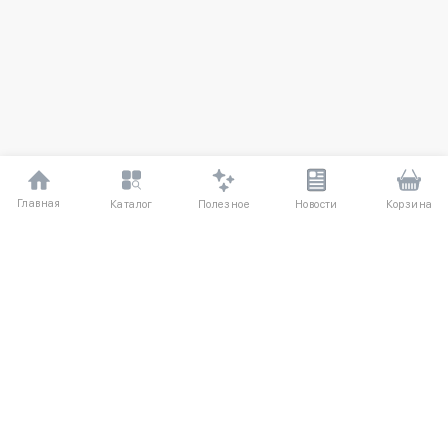
Главная
Полезное
Каталог
Новости
Корзина
ДЛЯ ПОКУПАТЕЛЕЙ
Частые вопросы
О компании
Способы оплаты
Соглашение
Доставка
Агентский договор