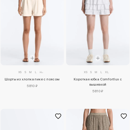
XS
S
M
L
XL
XS
S
M
L
XL
Шорты из хлопка пике с поясом
Короткая юбка Comfortlux с
вышивкой
5810 ₽
5810 ₽