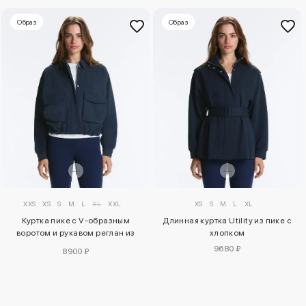
Образ
Образ
XXS
XS
S
M
L
XL
XXL
XS
S
M
L
XL
Куртка пике с V-образным
Длинная куртка Utility из пике с
воротом и рукавом реглан из
хлопком
хлопка
9680 ₽
8900 ₽