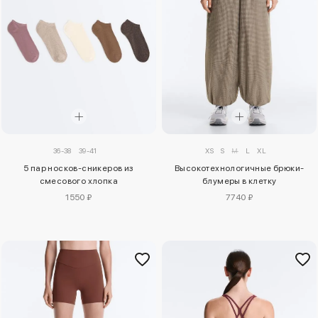
36-38
39-41
XS
S
M
L
XL
5 пар носков-сникеров из
Высокотехнологичные брюки-
смесового хлопка
блумеры в клетку
1550 ₽
7740 ₽