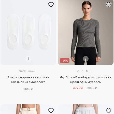
–36%
36-38
39-41
XS
S
M
L
3 пары спортивных носков-
Футболка Base layer из трикотажа
следков из смесового
с рельефным узором
полиамида
3770 ₽
5810 ₽
1550 ₽