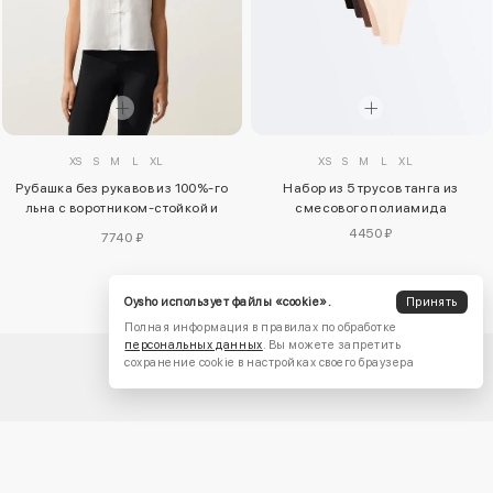
XS
S
M
L
XL
XS
S
M
L
XL
Рубашка без рукавов из 100%-го
Набор из 5 трусов танга из
льна с воротником-стойкой и
смесового полиамида
пуговицами
4450 ₽
7740 ₽
Oysho использует файлы «cookie».
Принять
Полная информация в правилах по обработке
персональных данных
. Вы можете запретить
сохранение cookie в настройках своего браузера