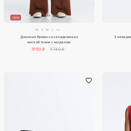
–60%
XS
S
M
L
XL
Длинные брюки со складками из
3 невиди
мягкой ткани с модалом
3150 ₽
7740 ₽