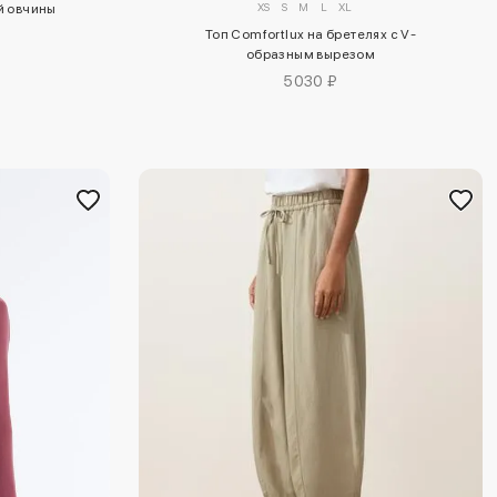
XS
S
M
L
XL
й овчины
Топ Comfortlux на бретелях с V-
образным вырезом
5030 ₽