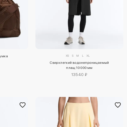
XS
S
M
L
XL
сумка
Сверхлегкий водонепроницаемый
плащ 10 000 мм
13540 ₽