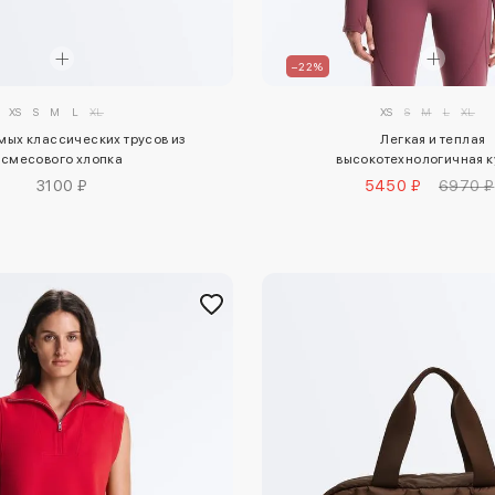
–22%
XS
S
M
L
XL
XS
S
M
L
XL
мых классических трусов из
Легкая и теплая
смесового хлопка
высокотехнологичная к
3100 ₽
5450 ₽
6970 ₽