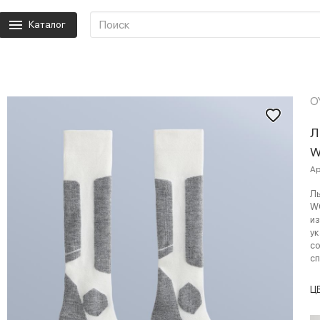
Каталог
O
Л
W
Ар
Лы
W
из
ук
с
сп
Ц