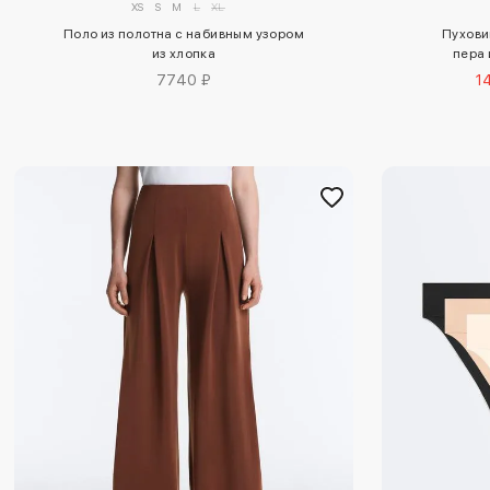
XS
S
M
L
XL
Поло из полотна с набивным узором
Пуховик
из хлопка
пера 
7740 ₽
1