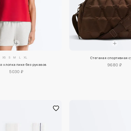
XS
S
M
L
XL
Стеганая спортивная 
з хлопка пике без рукавов
9680 ₽
5030 ₽