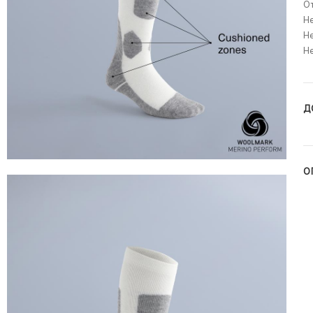
О
Не
Не
Н
Д
О