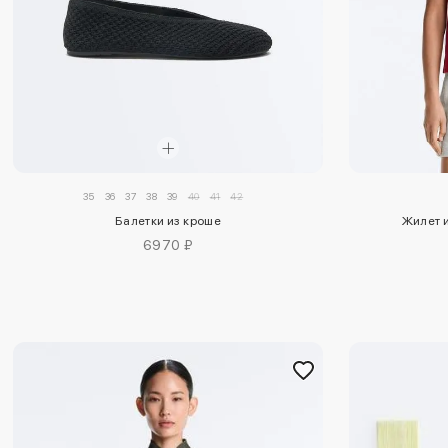
35
36
37
38
39
40
41
42
Балетки из кроше
Жилет и
6970 ₽