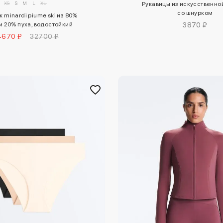
XS
S
M
L
XL
Рукавицы из искусственно
со шнурком
 minardi piume ski из 80%
3870 ₽
и 20% пуха, водостойкий
4670 ₽
32700 ₽