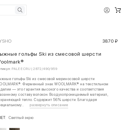
YSHO
3870 ₽
ыжные гольфы Ski из смесовой шерсти
oolmark®
тикул:
PALE ECRU | 2872/490/959
жные гольфы Ski из смесовой мериносовой шерсти
OOLMARK®. Фирменный знак WOOLMARK® на текстильном
делии — это гарантия высокого качества и соответствия
азанному составу волокон. Воздухопроницаемый материал,
охраняющий тепло. Содержит 56% шерсти. Благодаря
ециальному...
развернуть описание
ВЕТ:
Светлый экрю