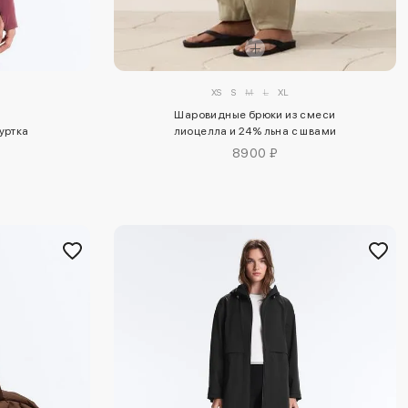
XS
S
M
L
XL
Шаровидные брюки из смеси
уртка
лиоцелла и 24% льна с швами
8900 ₽