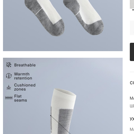
С
М
Ш
У
Ма