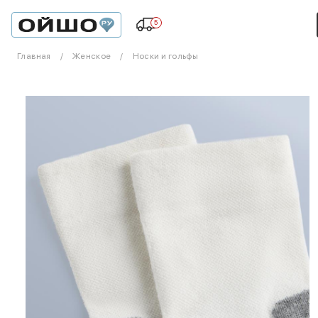
5
Главная
Женское
Носки и гольфы