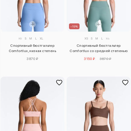
–19%
XS
S
M
L
XL
XS
S
M
L
XL
Спортивный бюстгальтер
Спортивный бюстгальтер
Comfortlux, низкая степень
Comfortlux со средней степенью
поддержки
поддержки
3870 ₽
3150 ₽
3870 ₽