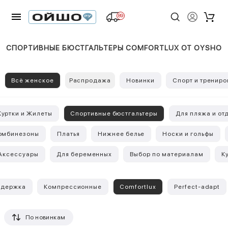
89
СПОРТИВНЫЕ БЮСТГАЛЬТЕРЫ COMFORTLUX ОТ OYSHO
Всё женское
Распродажа
Новинки
Спорт и трениро
Куртки и Жилеты
Спортивные бюстгальтеры
Для пляжа и от
омбинезоны
Платья
Нижнее белье
Носки и гольфы
Аксессуары
Для беременных
Выбор по материалам
К
ддержка
Компрессионные
Comfortlux
Perfect-adapt
По новинкам