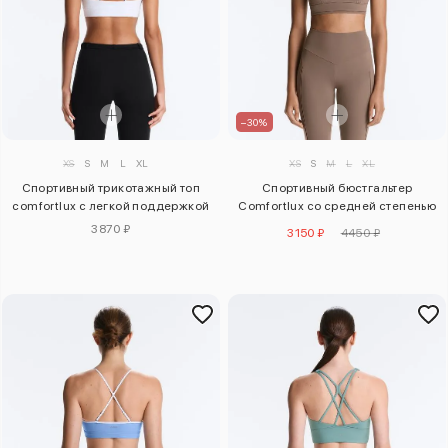
–30%
XS
S
M
L
XL
XS
S
M
L
XL
Спортивный трикотажный топ
Спортивный бюстгальтер
comfortlux с легкой поддержкой
Comfortlux со средней степенью
поддержки
3870 ₽
3150 ₽
4450 ₽