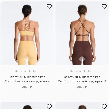
XS
S
M
L
XL
XS
S
M
L
XL
Спортивный бюстгальтер
Спортивный бюстгальтер
Comfortlux, низкая поддержка
Comfortlux с легкой поддержкой
3870 ₽
3870 ₽