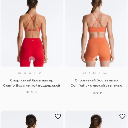
XS
S
M
L
XL
XS
S
M
L
XL
Спортивный бюстгальтер
Спортивный бюстгальтер
Comfortlux с легкой поддержкой
Comfortlux с низкой степенью
поддержки
3870 ₽
3870 ₽