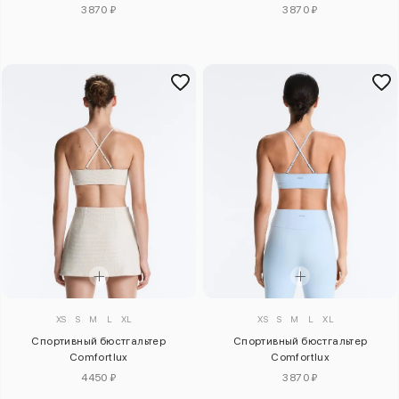
3870 ₽
3870 ₽
XS
S
M
L
XL
XS
S
M
L
XL
Спортивный бюстгальтер
Спортивный бюстгальтер
Comfortlux
Comfortlux
4450 ₽
3870 ₽