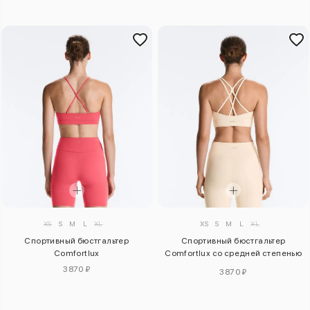
XS
S
M
L
XL
XS
S
M
L
XL
Спортивный бюстгальтер
Спортивный бюстгальтер
Comfortlux
Comfortlux со средней степенью
поддержки
3870 ₽
3870 ₽