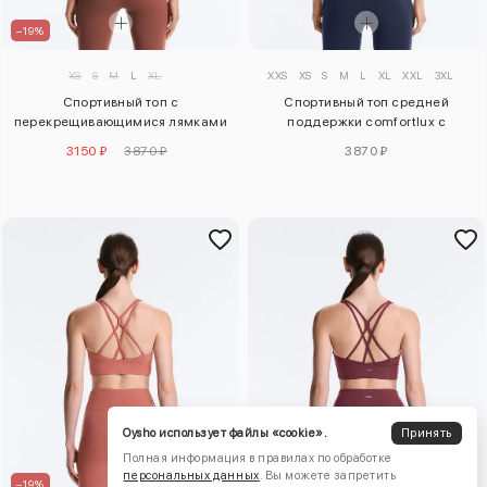
–19%
XS
S
M
L
XL
XXS
XS
S
M
L
XL
XXL
3XL
Спортивный топ с
Спортивный топ средней
перекрещивающимися лямками
поддержки comfortlux с
comfortlux с легкой поддержкой
чашечками
3150 ₽
3870 ₽
3870 ₽
Oysho использует файлы «cookie».
Принять
Полная информация в правилах по обработке
персональных данных
. Вы можете запретить
–19%