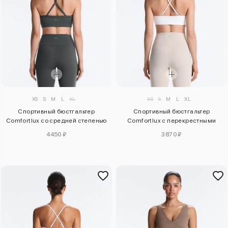
XS
S
M
L
XL
XS
S
M
L
XL
Спортивный бюстгальтер
Спортивный бюстгальтер
Comfortlux со средней степенью
Comfortlux с перекрестными
поддержки
лямками
4450 ₽
3870 ₽