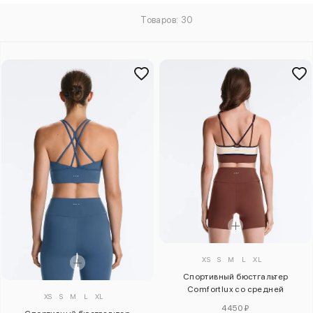
Товаров: 30
XS
S
M
L
XL
Спортивный бюстгальтер
Comfortlux со средней
XS
S
M
L
XL
поддержкой
4450 ₽