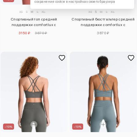
сохранение cookie в настройках своего браузера
XS
S
M
L
XL
XS
S
M
L
XL
Спортивный топ средней
Спортивный бюстгальтер средней
поддержки comfortlux с
поддержки comfortlux с
чашечками
чашечками
3150 ₽
3870 ₽
3870 ₽
–19%
–19%