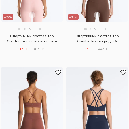
–19%
–30%
XS
S
M
L
XL
XS
S
M
L
XL
Спортивный бюстгальтер
Спортивный бюстгальтер
Comfortlux с перекрестными
Comfortlux со средней
бретельками сзади
поддержкой и плиссировкой
3150 ₽
3870 ₽
3150 ₽
4450 ₽