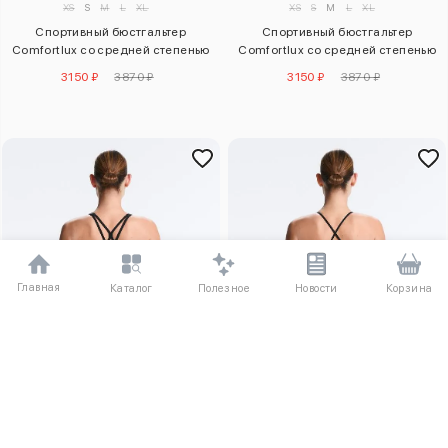
XS
S
M
L
XL
XS
S
M
L
XL
Спортивный бюстгальтер
Спортивный бюстгальтер
Comfortlux со средней степенью
Comfortlux со средней степенью
поддержки
поддержки
3150 ₽
3870 ₽
3150 ₽
3870 ₽
Главная
Полезное
Каталог
Новости
Корзина
XXS
XS
S
M
L
XL
XXL
3XL
XS
S
M
L
XL