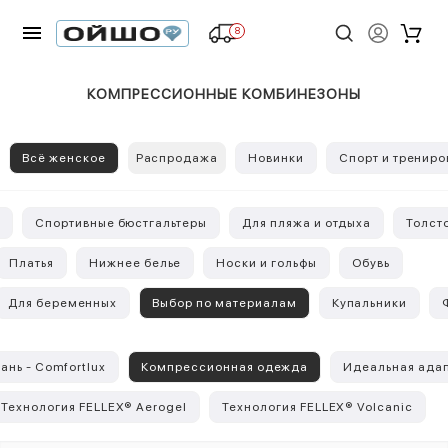
8
КОМПРЕССИОННЫЕ КОМБИНЕЗОНЫ
Всё женское
Распродажа
Новинки
Спорт и трениро
Спортивные бюстгальтеры
Для пляжа и отдыха
Толст
Платья
Нижнее белье
Носки и гольфы
Обувь
Для беременных
Выбор по материалам
Купальники
ань - Comfortlux
Компрессионная одежда
Идеальная адапт
Технология FELLEX® Aerogel
Технология FELLEX® Volcanic