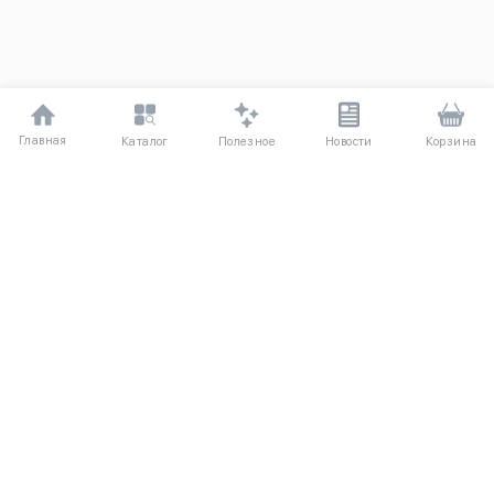
Главная
Полезное
Каталог
Новости
Корзина
ДЛЯ ПОКУПАТЕЛЕЙ
Частые вопросы
О компании
Способы оплаты
Соглашение
Доставка
Агентский договор
Обмен и возврат
Отзывы