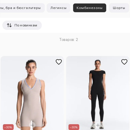
пы, бра и бюсгальтеры
Легинсы
Комбинезоны
Шорты
По новинкам
Товаров: 2
–30%
–30%