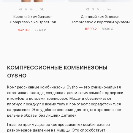
XS
S
M
L
XL
XS
S
M
L
XL
Короткий комбинезон
Длинный комбинезон
Compressive контрастной
Compressive с коротким рукавом
расцветки
6290 ₽
8900 ₽
5450 ₽
7740 ₽
КОМПРЕССИОННЫЕ КОМБИНЕЗОНЫ
OYSHO
Компрессионные комбинезоны Oysho — это функциональная
спортивная одежда, созданная для максимальной поддержки
и комфорта во время тренировок. Модели обеспечивают
плотную посадку по всему телу и помогают сосредоточиться
на движении. Это удобное решение для тех, кто предпочитает
цельные образы без лишних деталей.
Главное преимущество компрессионных комбинезонов —
равномерное давление на мышцы. Это способствует