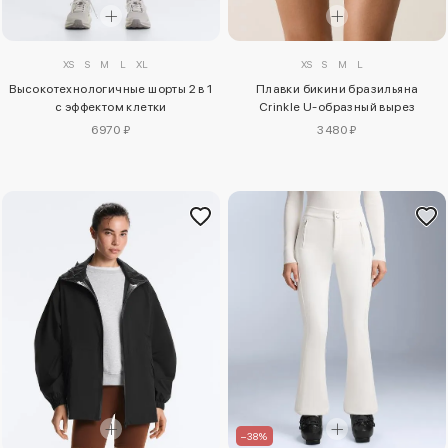
XS
S
M
L
XL
XS
S
M
L
Высокотехнологичные шорты 2 в 1
Плавки бикини бразильяна
с эффектом клетки
Crinkle U-образный вырез
6970 ₽
3480 ₽
–38%