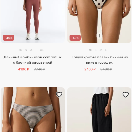
–46%
–40%
XS
S
M
L
XL
XS
S
M
L
Длинный комбинезон comfortlux
Полуоткрытые плавки бикини из
с блочной расцветкой
пике в горошек
4190 ₽
7740 ₽
2100 ₽
3480 ₽