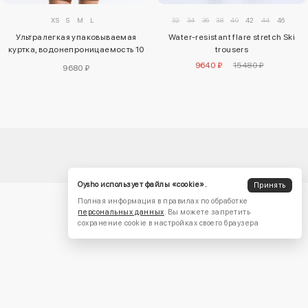
XS
S
M
L
32
34
36
38
40
42
44
46
Ультралегкая упаковываемая
Water-resistant flare stretch Ski
куртка, водонепроницаемость 10
trousers
000 мм
9640 ₽
15480 ₽
9680 ₽
Oysho использует файлы «cookie».
Принять
Полная информация в правилах по обработке
персональных данных
. Вы можете запретить
сохранение cookie в настройках своего браузера