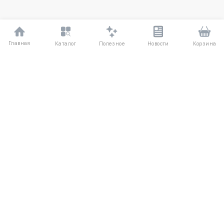
Главная
Полезное
Каталог
Новости
Корзина
ДЛЯ ПОКУПАТЕЛЕЙ
Частые вопросы
О компании
Способы оплаты
Соглашение
Доставка
Агентский договор
Обмен и возврат
Отзывы
КАТАЛОГ
КОНТАКТЫ