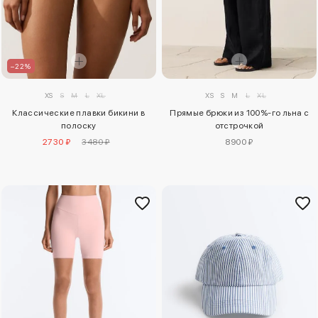
–22%
XS
S
M
L
XL
XS
S
M
L
XL
Классические плавки бикини в
Прямые брюки из 100%-го льна с
полоску
отстрочкой
2730 ₽
3480 ₽
8900 ₽