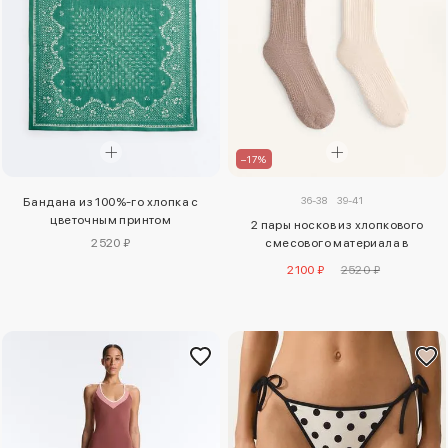
–17%
36-38
39-41
Бандана из 100%-го хлопка с
цветочным принтом
2 пары носков из хлопкового
2520 ₽
смесового материала в
классическом стиле для йоги и
2100 ₽
2520 ₽
пилатеса