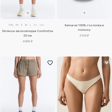
XXS
XS
S
M
L
XL
XXL
Кепка из 100%-го хлопка в
полоску
Легинсы-велосипедки Comfortlux
20 см
3100 ₽
4450 ₽