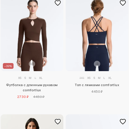
–39%
XS
S
M
L
XL
3XS
XS
S
M
L
XL
Футболка с длинным рукавом
Топ с лямками comfortlux
comfortlux
4450 ₽
2730 ₽
4450 ₽