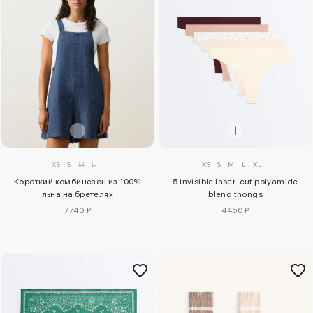
XS
S
M
L
XS
S
M
L
XL
Короткий комбинезон из 100%
5 invisible laser-cut polyamide
льна на бретелях
blend thongs
7740 ₽
4450 ₽