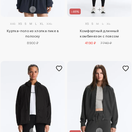
–46%
XXS
XS
S
M
L
XL
XXL
XS
S
M
L
XL
Куртка-поло из хлопка пике в
Комфортный длинный
полоску
комбинезон с поясом
8900 ₽
4190 ₽
7740 ₽