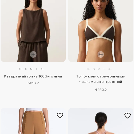
XS
S
M
L
XL
XS
S
M
L
XL
Топ бикини с треугольными
Квадратный топ из 100%-го льна
чашками и контрастной
5810 ₽
окантовкой
4450 ₽