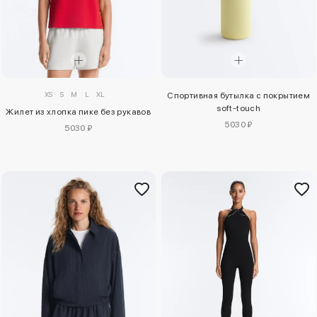
XS
S
M
L
XL
Спортивная бутылка с покрытием
soft-touch
Жилет из хлопка пике без рукавов
5030 ₽
5030 ₽