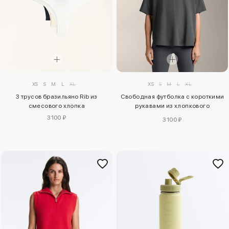
XS
S
M
L
XL
XS
S
M
L
XL
3 трусов бразильяно Rib из
Свободная футболка с короткими
смесового хлопка
рукавами из хлопкового
смесового материала
3100 ₽
3100 ₽