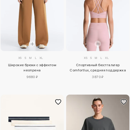
XS
S
M
L
XL
XS
S
M
L
XL
Широкие брюки с эффектом
Спортивный бюстгальтер
неопрена
Comfortlux, средняя поддержка
9680 ₽
3870 ₽