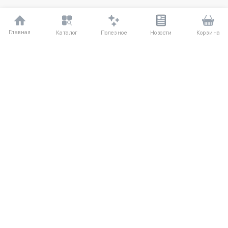
Главная
Полезное
Каталог
Новости
Корзина
ДЛЯ ПОКУПАТЕЛЕЙ
Частые вопросы
О компании
Способы оплаты
Соглашение
Доставка
Агентский договор
Обмен и возврат
Отзывы
КАТАЛОГ
КОНТАКТЫ
Новые поступления
+7 (916) 504-55-88