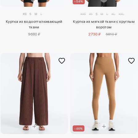
–54%
XXS
XS
S
M
L
XL
XXL
XS
S
M
L
Куртка из мягкой ткани с круглым
Куртка из водоотталкивающей
воротом
ткани
2730 ₽
5810 ₽
9680 ₽
–46%