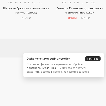
XXS
XS
S
M
L
XL
XXL
XXS
XS
S
M
L
XL
XXL
Широкие брюки из хлопка пике в
Легинсы Evermove до щиколотки
тонкую полоску
с высокой посадкой
6970 ₽
3150 ₽
5810 ₽
Oysho использует файлы «cookie».
Принять
Полная информация в правилах по обработке
персональных данных
. Вы можете запретить
сохранение cookie в настройках своего браузера