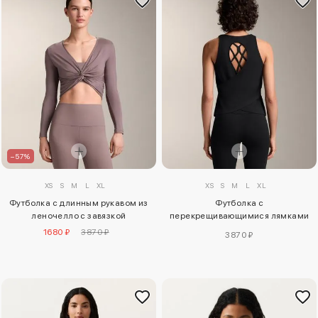
–57%
XS
S
M
L
XL
XS
S
M
L
XL
Футболка с длинным рукавом из
Футболка с
леночелло с завязкой
перекрещивающимися лямками
из комфортлукса
1680 ₽
3870 ₽
3870 ₽