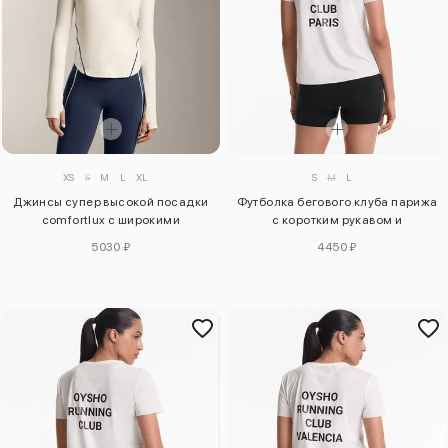
XS
S
M
L
XL
S
M
L
Джинсы супер высокой посадки
Футболка бегового клуба парижа
comfortlux с широкими
с коротким рукавом и
штанинами
облегающим кроем из
5030 ₽
4450 ₽
технической ткани