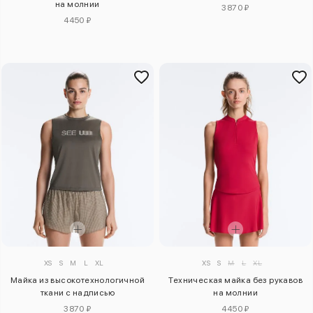
на молнии
3870 ₽
4450 ₽
XS
S
M
L
XL
XS
S
M
L
XL
Майка из высокотехнологичной
Техническая майка без рукавов
ткани с надписью
на молнии
3870 ₽
4450 ₽