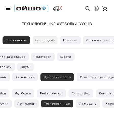
7
ТЕХНОЛОГИЧНЫЕ ФУТБОЛКИ OYSHO
Всё женское
Распродажа
Новинки
Спорт и трениро
пляжа и отдыха
Толстовки
Шорты
 гольфы
Обувь
алам
Купальники
Футболки и топы
Свитеры и джемпер
йки
Футболки
Perfect-adapt
Comfortlux
Компрес
болки
Лонгсливы
Технологичные
Из модала
Хлоп