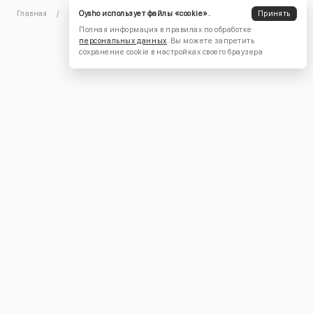
Oysho использует файлы «cookie».
Принять
Главная
Женское
Футболки И Топы
Технологичные
Полная информация в правилах по обработке
персональных данных
. Вы можете запретить
сохранение cookie в настройках своего браузера