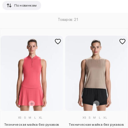
По новинкам
Товаров: 21
XS
S
M
L
XL
XS
S
M
L
XL
Техническая майка без рукавов
Техническая майка без рукавов