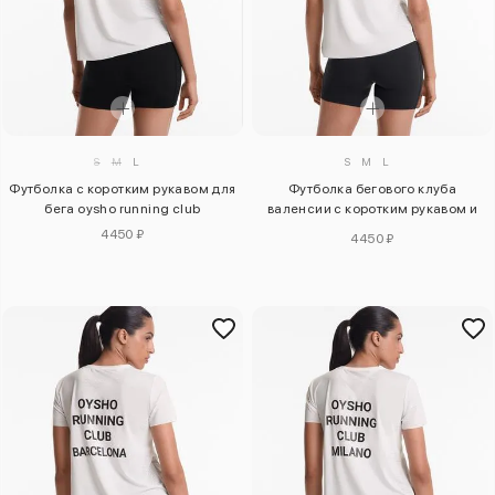
S
M
L
S
M
L
Футболка с коротким рукавом для
Футболка бегового клуба
бега oysho running club
валенсии с коротким рукавом и
облегающим кроем из
4450 ₽
4450 ₽
технической ткани