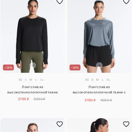
–38%
–38%
XS
S
M
L
XL
XS
S
M
L
XL
Лонгслив из
Лонгслив из
высокотехнологичной ткани
высокотехнологичной ткани с
надписью
3150 ₽
5030 ₽
3150 ₽
5030 ₽