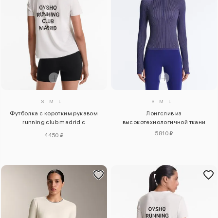
S
M
L
S
M
L
Футболка с коротким рукавом
Лонгслив из
running club madrid с
высокотехнологичной ткани
технической посадкой
5810 ₽
4450 ₽