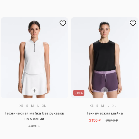
–19%
XS
S
M
L
XL
XS
S
M
L
XL
Техническая майка без рукавов
Техническая майка
на молнии
3150 ₽
3870 ₽
4450 ₽