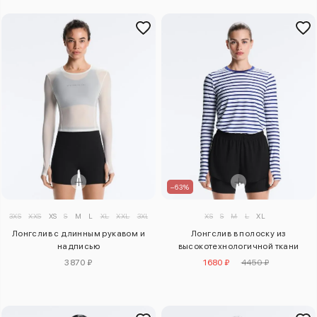
–63%
3XS
XXS
XS
S
M
L
XL
XXL
3XL
XS
S
M
L
XL
Лонгслив с длинным рукавом и
Лонгслив в полоску из
надписью
высокотехнологичной ткани
3870 ₽
1680 ₽
4450 ₽