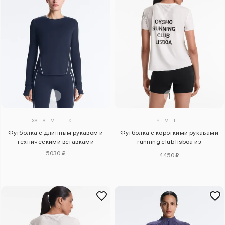
S
M
L
XS
S
M
L
XL
Футболка с короткими рукавами
Футболка с длинным рукавом и
running club lisboa из
техническими вставками
технического материала
5030 ₽
4450 ₽