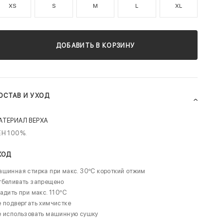
XS
S
M
L
XL
ДОБАВИТЬ В КОРЗИНУ
ОСТАВ И УХОД
АТЕРИАЛ ВЕРХА
ЁН 100%.
ХОД
шинная стирка при макс. 30ºC короткий отжим
тбеливать запрещено
адить при макс. 110ºC
 подвергать химчистке
е использовать машинную сушку