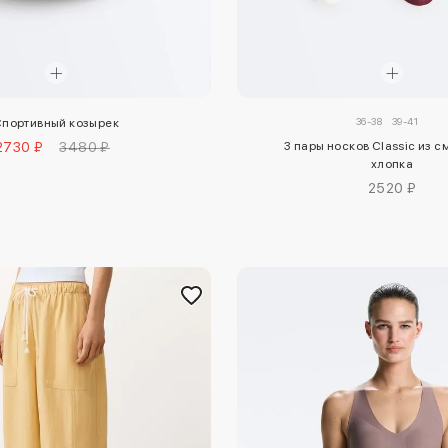
36-38
39-41
портивный козырек
2730 ₽
3480 ₽
3 пары носков Classic из 
хлопка
2520 ₽