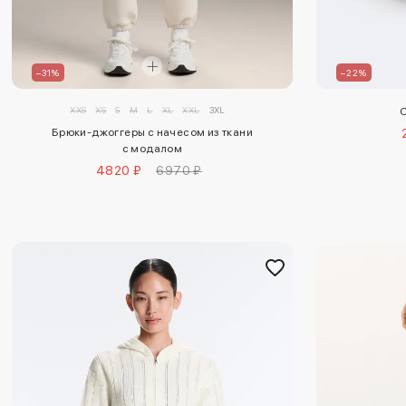
–31%
–22%
XXS
XS
S
M
L
XL
XXL
3XL
С
Брюки-джоггеры с начесом из ткани
с модалом
4820 ₽
6970 ₽