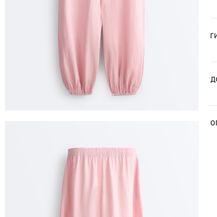
Г
Д
О