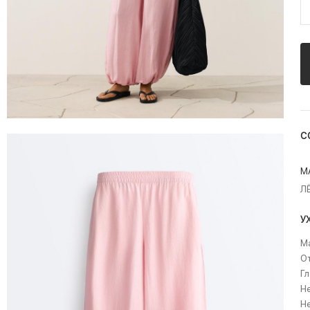
С
М
Л
У
Ма
О
Гл
Не
Н