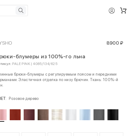
YSHO
8900 ₽
рюки-блумеры из 100%-го льна
тикул:
PALE PINK | 4085/134/625
линные брюки-блумеры с регулируемым поясом и передними
рманами. Эластичная отделка по низу брючин. Ткань: 100%-й
н.
ВЕТ:
Розовое дерево