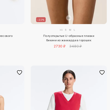
–22%
XS
S
M
L
смесового
Полуоткрытые U-образные плавки
бикини из жаккарда в горошек
2730 ₽
3480 ₽