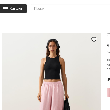
Каталог
O
Б
Ар
Д
ка
лё
Ц