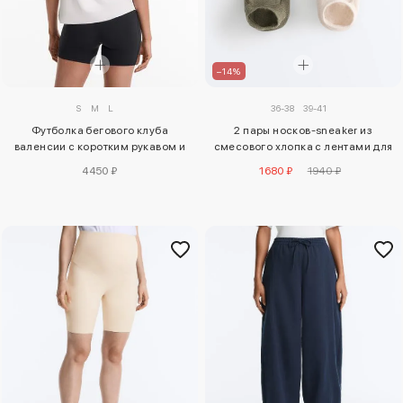
–14%
36-38
39-41
S
M
L
2 пары носков-sneaker из
Футболка бегового клуба
смесового хлопка с лентами для
валенсии с коротким рукавом и
йоги и пилатеса
облегающим кроем из
1680 ₽
1940 ₽
4450 ₽
технической ткани