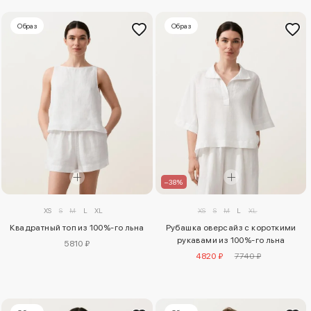
Образ
Образ
–38%
XS
S
M
L
XL
XS
S
M
L
XL
Квадратный топ из 100%-го льна
Рубашка оверсайз с короткими
рукавами из 100%-го льна
5810 ₽
4820 ₽
7740 ₽