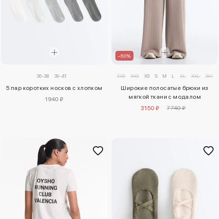
–60%
36-38
39-41
3XS
XXS
XS
S
M
L
XL
XXL
3XL
5 пар коротких носков с хлопком
Широкие полосатые брюки из
мягкой ткани с модалом
1940 ₽
3150 ₽
7740 ₽