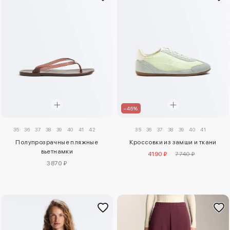
–46%
35
36
37
38
39
40
41
42
35
36
37
38
39
40
41
Полупрозрачные пляжные
Кроссовки из замши и ткани
вьетнамки
4190 ₽
7740 ₽
3870 ₽