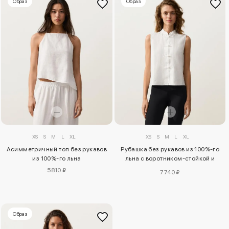
Образ
Образ
XS
S
M
L
XL
XS
S
M
L
XL
Асимметричный топ без рукавов
Рубашка без рукавов из 100%-го
из 100%-го льна
льна с воротником-стойкой и
пуговицами
5810 ₽
7740 ₽
Образ