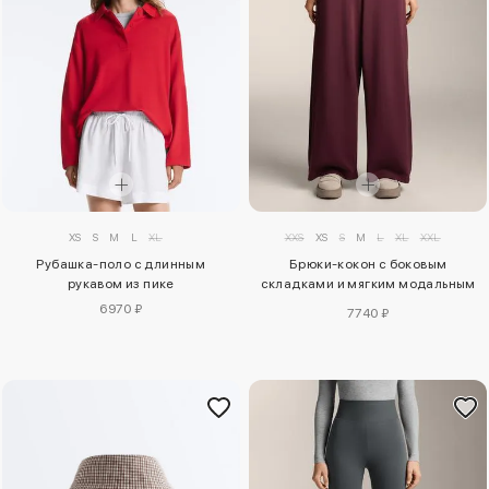
XS
S
M
L
XL
XXS
XS
S
M
L
XL
XXL
Рубашка-поло с длинным
Брюки-кокон с боковым
рукавом из пике
складками и мягким модальным
покрытием
6970 ₽
7740 ₽