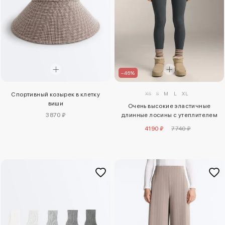
–46%
XS
S
M
L
XL
Спортивный козырек в клетку
виши
Очень высокие эластичные
3870 ₽
длинные лосины с утеплителем
70 см
4190 ₽
7740 ₽