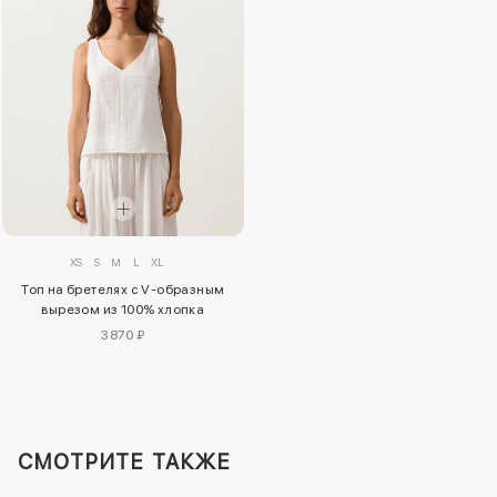
XS
S
M
L
XL
Топ на бретелях с V-образным
вырезом из 100% хлопка
3870 ₽
СМОТРИТЕ ТАКЖЕ