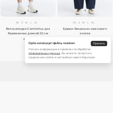
XS
S
M
L
XL
XS
S
M
L
XL
Велосипедки Comfortlux для
Брюки-бананы из смесового
беременных длиной 20 см
хлопка
4450 ₽
8900 ₽
Oysho использует файлы «cookie».
Принять
Полная информация в правилах по обработке
персональных данных
. Вы можете запретить
сохранение cookie в настройках своего браузера