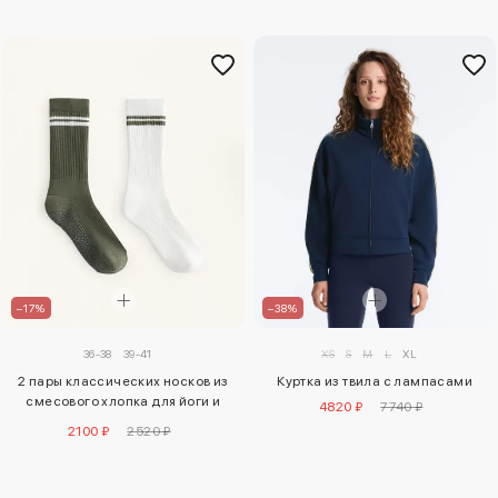
–38%
–17%
XS
S
M
L
XL
36-38
39-41
Куртка из твила с лампасами
2 пары классических носков из
смесового хлопка для йоги и
4820 ₽
7740 ₽
пилатеса
2100 ₽
2520 ₽