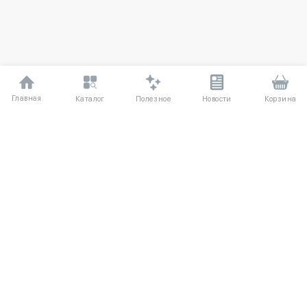
Главная
Полезное
Каталог
Новости
Корзина
ДЛЯ ПОКУПАТЕЛЕЙ
Частые вопросы
О компании
Способы оплаты
Соглашение
Доставка
Агентский договор
Обмен и возврат
Отзывы