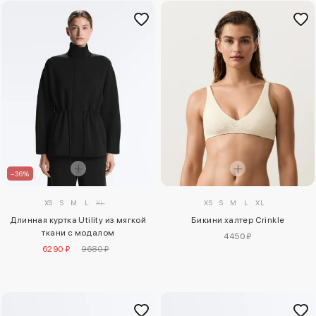
–36%
XS
S
M
L
XL
XS
S
M
L
XL
Бикини халтер Crinkle
Длинная куртка Utility из мягкой
ткани с модалом
4450 ₽
6290 ₽
9680 ₽