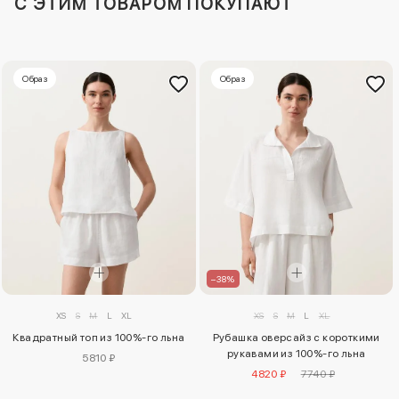
C ЭТИМ ТОВАРОМ ПОКУПАЮТ
Образ
Образ
–38%
XS
S
M
L
XL
XS
S
M
L
XL
Квадратный топ из 100%-го льна
Рубашка оверсайз с короткими
рукавами из 100%-го льна
5810 ₽
4820 ₽
7740 ₽