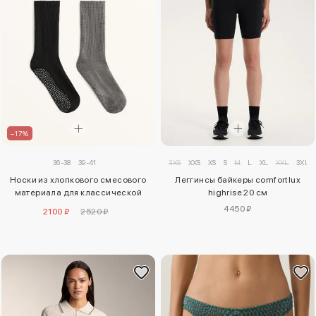
–17%
36-38
39-41
3XS
XXS
XS
S
M
L
XL
XXL
3XL
Носки из хлопкового смесового
Леггинсы байкеры comfortlux
материала для классической
highrise 20 см
йоги и пилатеса, 2 пары
4450 ₽
2100 ₽
2520 ₽