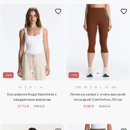
–36%
–17%
XS
S
M
L
XL
XXS
XS
S
M
L
XL
XXL
Бесшовное боди Seamless с
Легинсы капри с очень высокой
квадратным вырезом
посадкой Comfortlux, 50 см
3770 ₽
5810 ₽
4190 ₽
5030 ₽