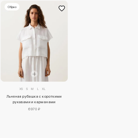
Образ
XS
S
M
L
XL
Льняная рубашка с короткими
рукавами и карманами
6970 ₽