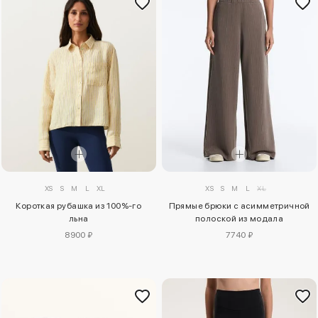
XS
S
M
L
XL
XS
S
M
L
XL
Короткая рубашка из 100%-го
Прямые брюки с асимметричной
льна
полоской из модала
8900 ₽
7740 ₽