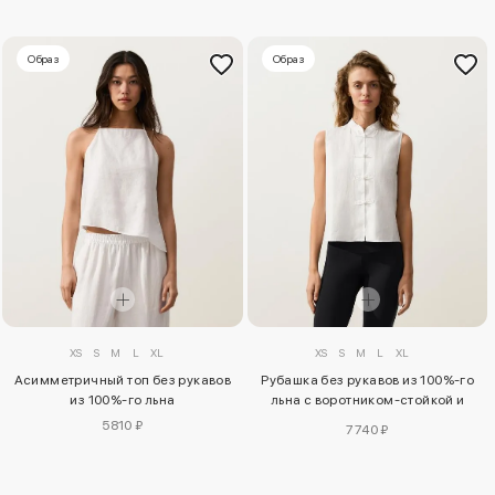
Образ
Образ
XS
S
M
L
XL
XS
S
M
L
XL
Асимметричный топ без рукавов
Рубашка без рукавов из 100%-го
из 100%-го льна
льна с воротником-стойкой и
пуговицами
5810 ₽
7740 ₽