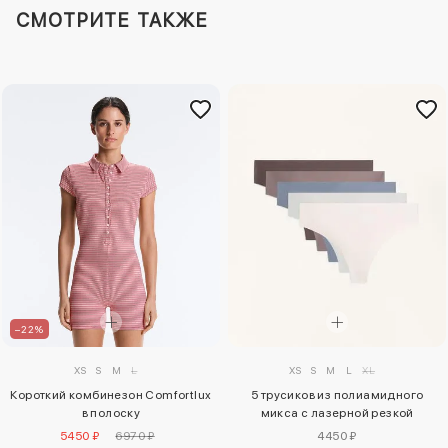
СМОТРИТЕ ТАКЖЕ
–22%
XS
S
M
L
XS
S
M
L
XL
Короткий комбинезон Comfortlux
5 трусиков из полиамидного
в полоску
микса с лазерной резкой
5450 ₽
6970 ₽
4450 ₽