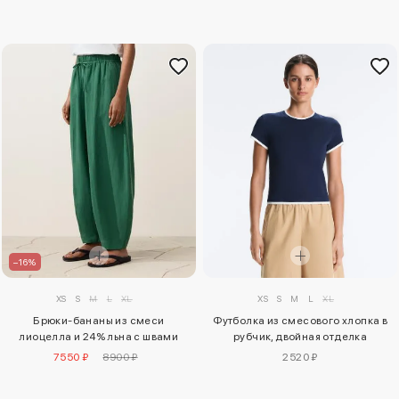
–16%
XS
S
M
L
XL
XS
S
M
L
XL
Футболка из смесового хлопка в
Брюки-бананы из смеси
рубчик, двойная отделка
лиоцелла и 24% льна с швами
2520 ₽
7550 ₽
8900 ₽