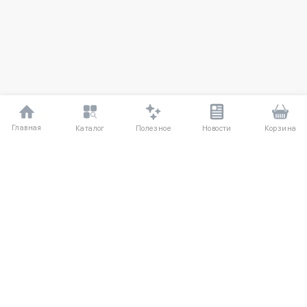
Главная
Полезное
Каталог
Новости
Корзина
ДЛЯ ПОКУПАТЕЛЕЙ
Частые вопросы
О компании
Способы оплаты
Соглашение
Доставка
Агентский договор