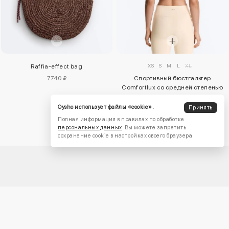
XS
S
M
L
XL
Raffia-effect bag
7740 ₽
Спортивный бюстгальтер
Comfortlux со средней степенью
поддержки
3870 ₽
Oysho использует файлы «cookie».
Принять
Полная информация в правилах по обработке
персональных данных
. Вы можете запретить
сохранение cookie в настройках своего браузера