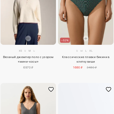
–52%
S
M
L
XL
XS
S
M
L
Классические плавки бикини в
Вязаный джемпер поло с узором
клетку виши
«мини-косы»
1680 ₽
3480 ₽
6970 ₽