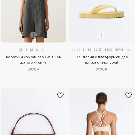
XS
S
M
L
XL
32/33
34/35
36/37
38/39
40/41
42/43
Короткий комбинезон из 100%
Сандалии с платформой для
жатого хлопка
пляжа с текстурой
6970 ₽
3100 ₽