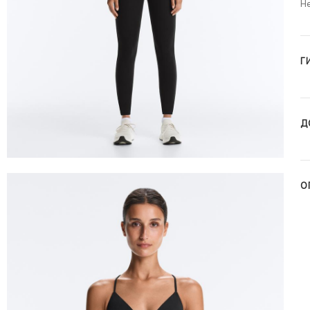
Н
Г
Д
О