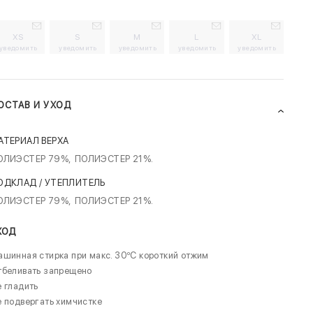
XS
S
M
L
XL
уведомить
уведомить
уведомить
уведомить
уведомить
ОСТАВ И УХОД
АТЕРИАЛ ВЕРХА
ОЛИЭСТЕР 79%,
ПОЛИЭСТЕР 21%.
ОДКЛАД / УТЕПЛИТЕЛЬ
ОЛИЭСТЕР 79%,
ПОЛИЭСТЕР 21%.
ХОД
шинная стирка при макс. 30ºC короткий отжим
тбеливать запрещено
 гладить
 подвергать химчистке