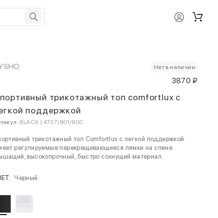
YSHO
Нет в наличии
3870 ₽
портивный трикотажный топ comfortlux с
егкой поддержкой
тикул:
BLACK | 4737/801/800
ортивный трикотажный топ Comfortlux с легкой поддержкой.
меет регулируемые перекрещивающиеся лямки на спине.
ышащий, высокопрочный, быстро сохнущий материал.
ВЕТ:
Черный