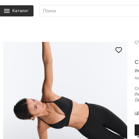
Каталог
O
С
л
Ар
Сп
И
Д
Ц