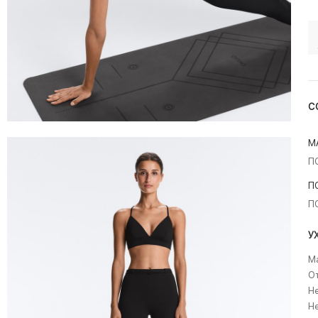
С
М
П
П
П
У
Ма
О
Не
Не