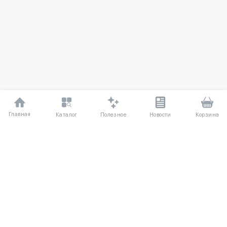
Главная
Полезное
Каталог
Новости
Корзина
ДЛЯ ПОКУПАТЕЛЕЙ
Частые вопросы
О компании
Способы оплаты
Соглашение