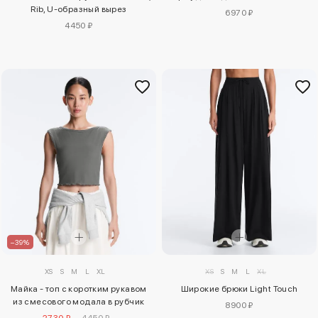
Rib, U-образный вырез
6970 ₽
4450 ₽
–39%
XS
S
M
L
XL
XS
S
M
L
XL
Майка - топ с коротким рукавом
Широкие брюки Light Touch
из смесового модала в рубчик
8900 ₽