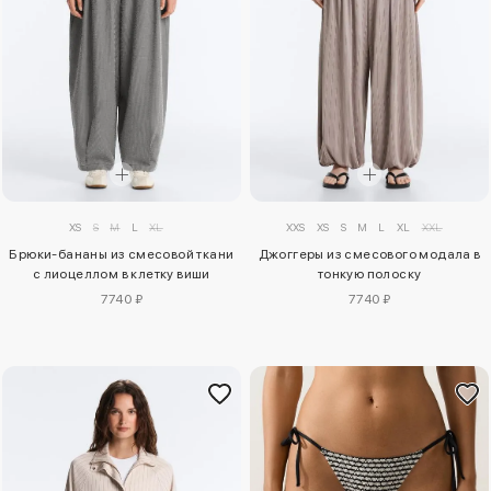
XS
S
M
L
XL
XXS
XS
S
M
L
XL
XXL
Брюки-бананы из смесовой ткани
Джоггеры из смесового модала в
с лиоцеллом в клетку виши
тонкую полоску
7740 ₽
7740 ₽