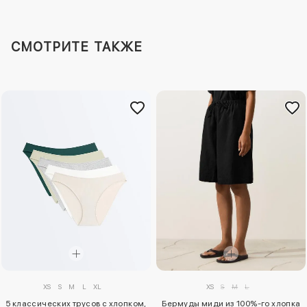
СМОТРИТЕ ТАКЖЕ
XS
S
M
L
XL
XS
S
M
L
5 классических трусов с хлопком,
Бермуды миди из 100%-го хлопка