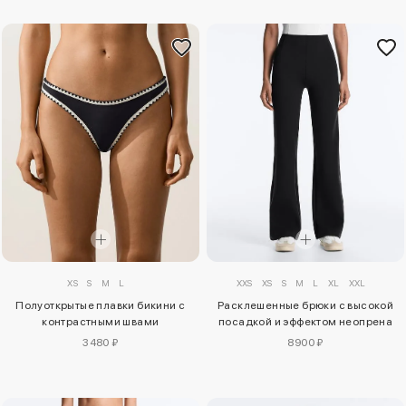
XS
S
M
L
XXS
XS
S
M
L
XL
XXL
Полуоткрытые плавки бикини с
Расклешенные брюки с высокой
контрастными швами
посадкой и эффектом неопрена
3480 ₽
8900 ₽