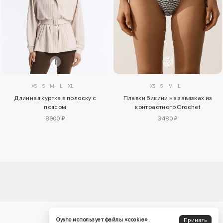
XS
S
M
L
XL
XS
S
M
L
Длинная куртка в полоску с
Плавки бикини на завязках из
поясом
контрастного Crochet
8900 ₽
3480 ₽
Oysho использует файлы «cookie».
Принять