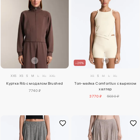
–26%
XS
S
M
L
XL
XXS
XS
S
M
L
XL
XXL
Топ-майка Comfortlux с вырезом
Куртка Rib с модалом Brushed
халтер
7740 ₽
3770 ₽
5030 ₽