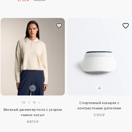
2730 ₽
4450 ₽
XS
S
M
L
Спортивный козырек с
контрастными деталями
Вязаный джемпер поло с узором
3100 ₽
«мини-косы»
6970 ₽