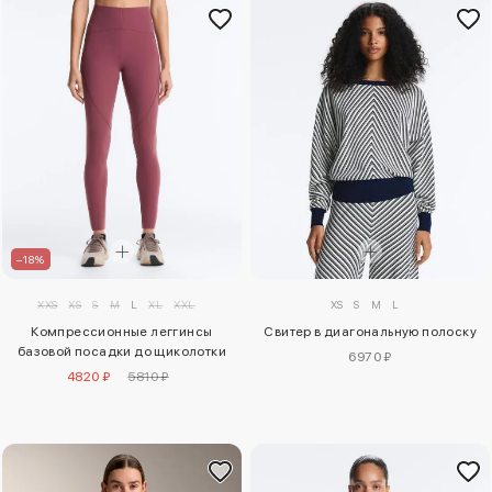
–18%
XXS
XS
S
M
L
XL
XXL
XS
S
M
L
Компрессионные леггинсы
Свитер в диагональную полоску
базовой посадки до щиколотки
6970 ₽
4820 ₽
5810 ₽