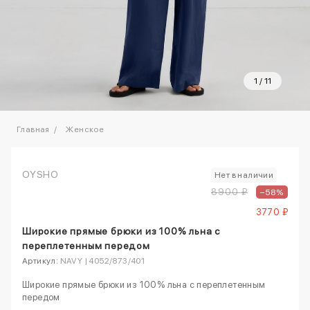
1
/
11
Главная
Женское
OYSHO
Нет в наличии
8900 ₽
–58%
3770 ₽
Широкие прямые брюки из 100% льна с
переплетенным передом
Артикул:
NAVY | 4052/873/401
Широкие прямые брюки из 100% льна с переплетенным
передом