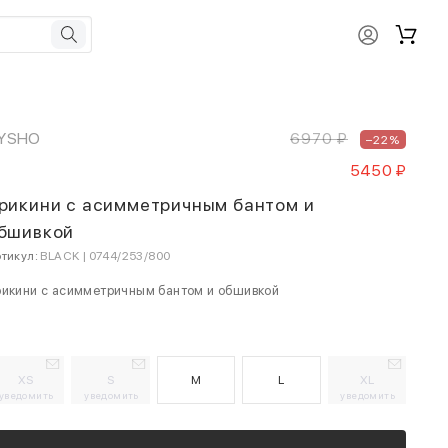
YSHO
6970 ₽
–22%
5450 ₽
рикини с асимметричным бантом и
бшивкой
тикул:
BLACK | 0744/253/800
рикини с асимметричным бантом и обшивкой
XS
S
M
L
XL
уведомить
уведомить
уведомить