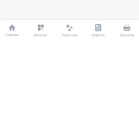
Главная
Полезное
Каталог
Новости
Корзина
ДЛЯ ПОКУПАТЕЛЕЙ
Частые вопросы
О компании
Способы оплаты
Соглашение
Доставка
Агентский договор
Обмен и возврат
Отзывы