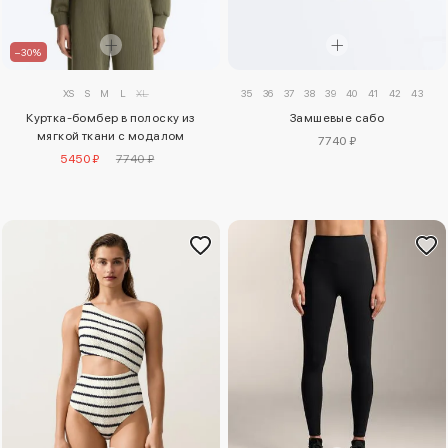
–30%
XS
S
M
L
XL
35
36
37
38
39
40
41
42
43
Куртка-бомбер в полоску из
Замшевые сабо
мягкой ткани с модалом
7740 ₽
5450 ₽
7740 ₽