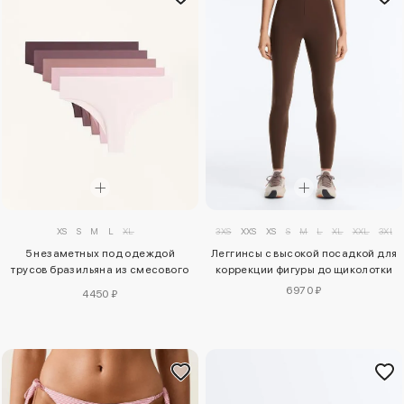
3XS
XXS
XS
S
M
L
XL
XXL
3XL
XS
S
M
L
XL
Леггинсы с высокой посадкой для
5 незаметных под одеждой
коррекции фигуры до щиколотки
трусов бразильяна из смесового
полиамида
6970 ₽
4450 ₽