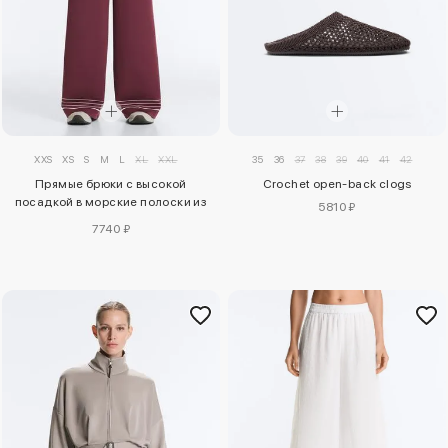
35
36
37
38
39
40
41
42
XXS
XS
S
M
L
XL
XXL
Crochet open-back clogs
Прямые брюки с высокой
посадкой в морские полоски из
5810 ₽
мягкого модала
7740 ₽