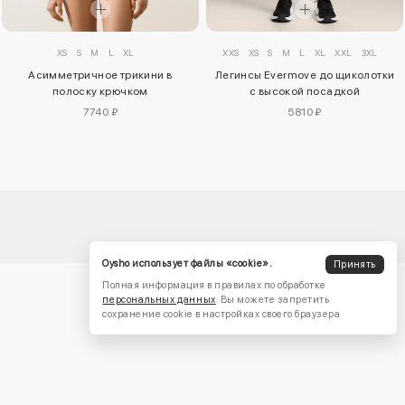
XS
S
M
L
XL
XXS
XS
S
M
L
XL
XXL
3XL
Асимметричное трикини в
Легинсы Evermove до щиколотки
полоску крючком
с высокой посадкой
7740 ₽
5810 ₽
Oysho использует файлы «cookie».
Принять
Полная информация в правилах по обработке
персональных данных
. Вы можете запретить
сохранение cookie в настройках своего браузера