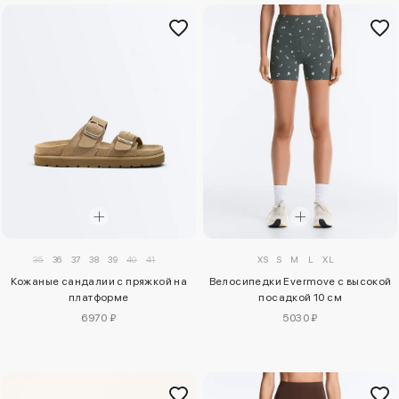
35
36
37
38
39
40
41
XS
S
M
L
XL
Кожаные сандалии с пряжкой на
Велосипедки Evermove с высокой
платформе
посадкой 10 см
6970 ₽
5030 ₽