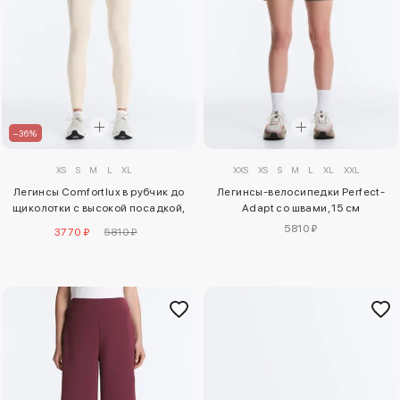
–36%
XXS
XS
S
M
L
XL
XXL
XS
S
M
L
XL
Легинсы-велосипедки Perfect-
Легинсы Comfortlux в рубчик до
Adapt со швами, 15 см
щиколотки с высокой посадкой,
65 см
5810 ₽
3770 ₽
5810 ₽