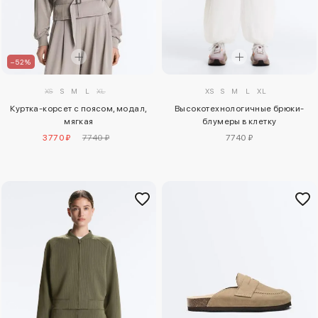
–52%
XS
S
M
L
XL
XS
S
M
L
XL
Высокотехнологичные брюки-
Куртка-корсет с поясом, модал,
блумеры в клетку
мягкая
7740 ₽
3770 ₽
7740 ₽