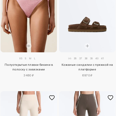
XS
S
M
L
35
36
37
38
39
40
41
Полуоткрытые плавки бикини в
Кожаные сандалии с пряжкой на
полоску с завязками
платформе
3480 ₽
6970 ₽