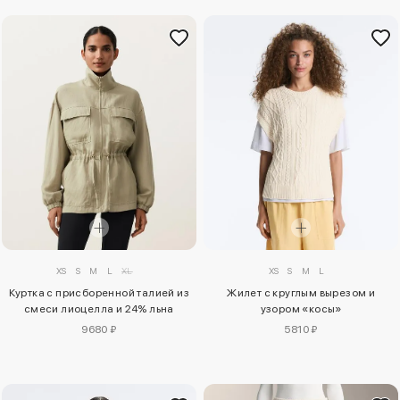
XS
S
M
L
XL
XS
S
M
L
Куртка с присборенной талией из
Жилет с круглым вырезом и
смеси лиоцелла и 24% льна
узором «косы»
9680 ₽
5810 ₽