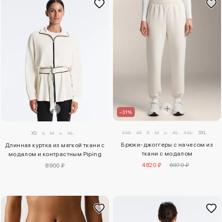
–31%
XXS
XS
S
M
L
XL
XXL
3XL
XS
S
M
L
XL
Брюки-джоггеры с начесом из
Длинная куртка из мягкой ткани с
ткани с модалом
модалом и контрастным Piping
4820 ₽
6970 ₽
8900 ₽