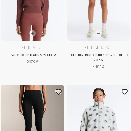
XS
S
M
L
XL
XS
S
M
L
Легинсы-велосипедки Comfortlux
Пуловер с вязаным узором
20 см
6970 ₽
4450 ₽