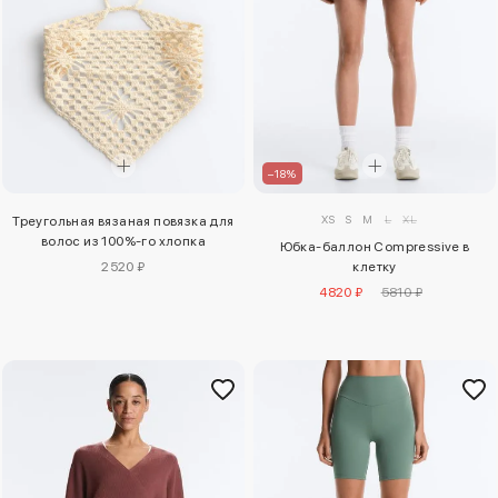
–18%
XS
S
M
L
XL
Треугольная вязаная повязка для
волос из 100%-го хлопка
Юбка-баллон Compressive в
2520 ₽
клетку
4820 ₽
5810 ₽