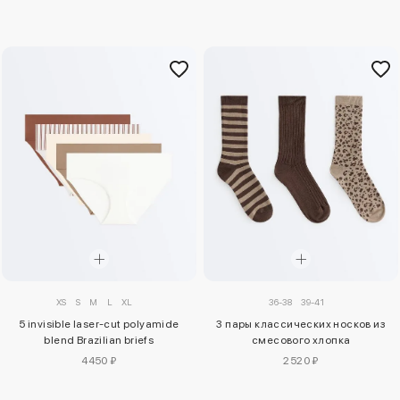
XS
S
M
L
XL
36-38
39-41
5 invisible laser-cut polyamide
3 пары классических носков из
blend Brazilian briefs
смесового хлопка
4450 ₽
2520 ₽