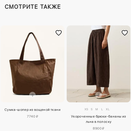
СМОТРИТЕ ТАКЖЕ
XS
S
M
L
XL
Сумка-шопер из вощеной ткани
Укороченные брюки-бананы из
7740 ₽
льна в полоску
8900 ₽