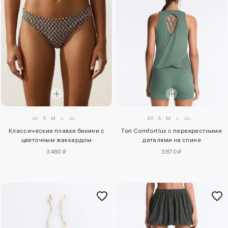
XS
S
M
L
XL
XS
S
M
L
XL
Классические плавки бикини с
Топ Comfortlux с перекрестными
цветочным жаккардом
деталями на спине
3480 ₽
3870 ₽