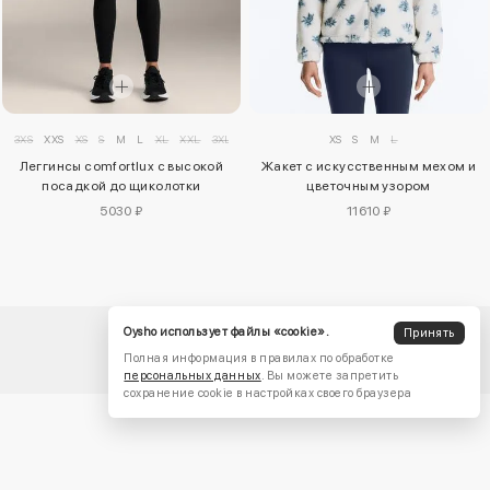
3XS
XXS
XS
S
M
L
XL
XXL
3XL
XS
S
M
L
Леггинсы comfortlux с высокой
Жакет с искусственным мехом и
посадкой до щиколотки
цветочным узором
5030 ₽
11610 ₽
Oysho использует файлы «cookie».
Принять
Полная информация в правилах по обработке
персональных данных
. Вы можете запретить
сохранение cookie в настройках своего браузера