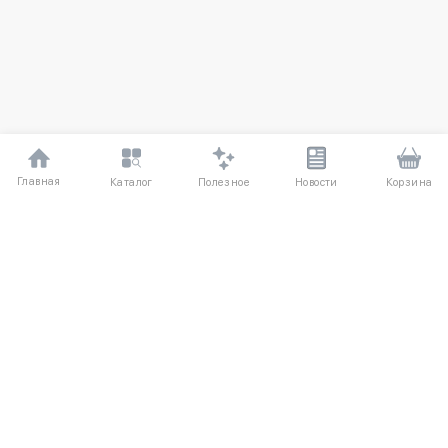
Главная
Полезное
Каталог
Новости
Корзина
ДЛЯ ПОКУПАТЕЛЕЙ
Частые вопросы
О компании
Способы оплаты
Соглашение
Доставка
Агентский договор