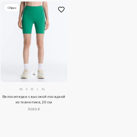
Образ
XS
S
M
L
XL
Велосипедки с высокой посадкой
из ткани пике, 20 см
5030 ₽