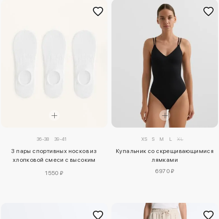
36-38
39-41
XS
S
M
L
XL
3 пары спортивных носков из
Купальник со скрещивающимися
хлопковой смеси с высоким
лямками
вырезом
6970 ₽
1550 ₽