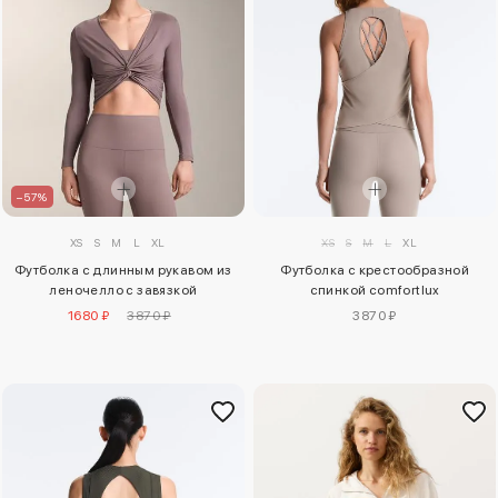
–57%
XS
S
M
L
XL
XS
S
M
L
XL
Футболка с крестообразной
Футболка с длинным рукавом из
спинкой comfortlux
леночелло с завязкой
3870 ₽
1680 ₽
3870 ₽