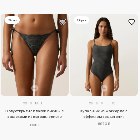
Образ
Образ
XS
S
M
L
XS
S
M
L
XL
Полуоткрытые плавки бикини с
Купальник из жаккарда с
завязками из вытравленного
эффектом выцветания
жаккарда
6970 ₽
3100 ₽