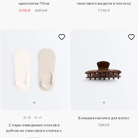
смесового модала в полоску
щиколотки 70см
7740 ₽
3150 ₽
6970 ₽
36-38
39-41
Большая заколка для волос
2 пары невидимых носков в
1940 ₽
рубчик из смесового хлопка с
высоким вырезом