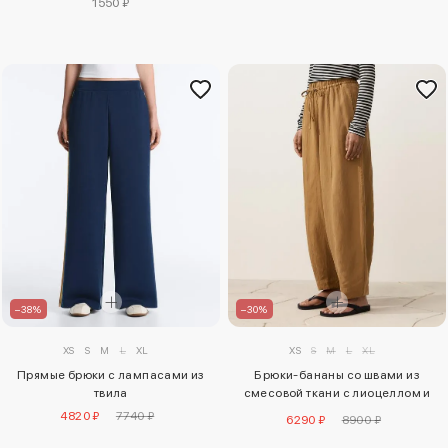
1550 ₽
–38%
–30%
XS
S
M
L
XL
XS
S
M
L
XL
Прямые брюки с лампасами из
Брюки-бананы со швами из
твила
смесовой ткани с лиоцеллом и
24% льна
4820 ₽
7740 ₽
6290 ₽
8900 ₽