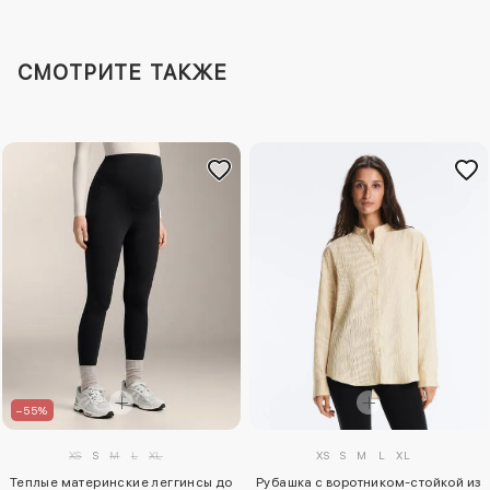
СМОТРИТЕ ТАКЖЕ
–55%
XS
S
M
L
XL
XS
S
M
L
XL
Рубашка с воротником-стойкой из
Теплые материнские леггинсы до