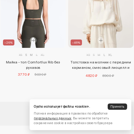
–26%
–46%
XS
S
M
L
XL
XS
S
M
L
XL
Майка - топ Comfortlux Rib без
Толстовка на молнии с передним
рукавов
карманом, смесовый лиоцелл и
лен
3770 ₽
5030 ₽
4820 ₽
8900 ₽
Oysho использует файлы «cookie».
Принять
Полная информация в правилах по обработке
персональных данных
. Вы можете запретить
сохранение cookie в настройках своего браузера