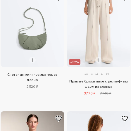
–52%
XS
S
M
L
XL
Стеганая мини-сумка через
плечо
Прямые брюки пике с рельефным
2520 ₽
швом из хлопка
3770 ₽
7740 ₽