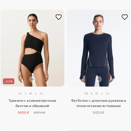
–22%
XS
S
M
L
XL
XS
S
M
L
XL
Трикини с асимметричным
Футболка с длинным рукавом и
бантом и обшивкой
техническими вставками
5450 ₽
6970 ₽
5030 ₽