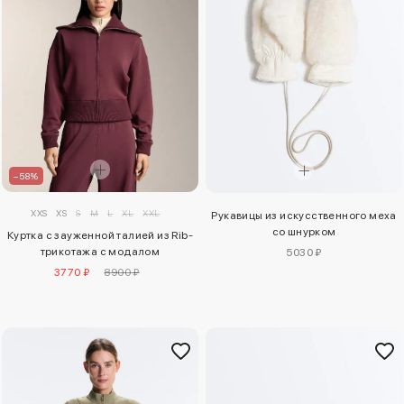
–58%
XXS
XS
S
M
L
XL
XXL
Рукавицы из искусственного меха
со шнурком
Куртка с зауженной талией из Rib-
трикотажа с модалом
5030 ₽
3770 ₽
8900 ₽