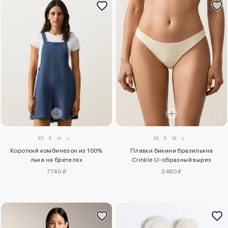
XS
S
M
L
XS
S
M
L
Короткий комбинезон из 100%
Плавки бикини бразильяна
льна на бретелях
Crinkle U-образный вырез
7740 ₽
3480 ₽