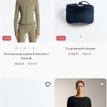
–31%
–22%
XS
S
M
L
XL
Спортивный козырек
Техническая куртка Evermove с
2730 ₽
3480 ₽
баской
4820 ₽
6970 ₽