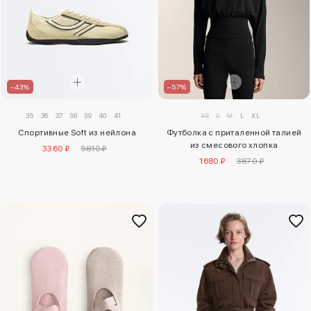
–43%
–57%
35
36
37
38
39
40
41
XS
S
M
L
XL
Спортивные Soft из нейлона
Футболка с приталенной талией
из смесового хлопка
3360 ₽
5810 ₽
1680 ₽
3870 ₽