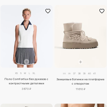
XS
S
M
L
XL
35
36
37
38
39
40
41
Поло Comfortlux без рукавов с
Замшевые ботинки на платформа
контрастными деталями
с отворотом
3870 ₽
11610 ₽