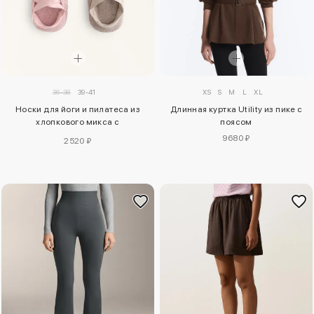
XS
S
M
L
XL
36-38
39-41
Длинная куртка Utility из пике с
Носки для йоги и пилатеса из
поясом
хлопкового микса с
перекрестными ремешками, 2
9680 ₽
2520 ₽
пары