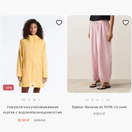
–36%
XS
S
M
L
XS
S
M
L
XL
Ультралегкая упаковываемая
Брюки-бананы из 100%-го льна
куртка с водонепроницаемостью
8900 ₽
10 000 мм
6290 ₽
9680 ₽