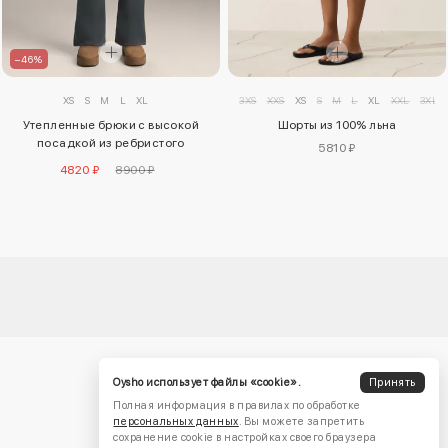
–46%
3XS
XXS
XS
S
M
L
XL
XXL
3XL
XS
S
M
L
XL
Шорты из 100% льна
Утепленные брюки с высокой
посадкой из ребристого
5810 ₽
материала, длиной 70 см, с
4820 ₽
8900 ₽
широкими штанинами
Oysho использует файлы «cookie».
Принять
Полная информация в правилах по обработке
персональных данных
. Вы можете запретить
сохранение cookie в настройках своего браузера