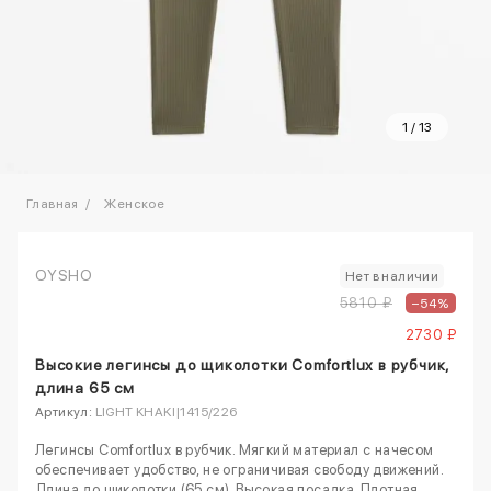
1
/
13
Главная
Женское
OYSHO
Нет в наличии
5810 ₽
–54%
2730 ₽
Высокие легинсы до щиколотки Comfortlux в рубчик,
длина 65 см
Артикул:
LIGHT KHAKI|1415/226
Легинсы Comfortlux в рубчик. Мягкий материал с начесом
обеспечивает удобство, не ограничивая свободу движений.
Длина до щиколотки (65 см). Высокая посадка. Плотная