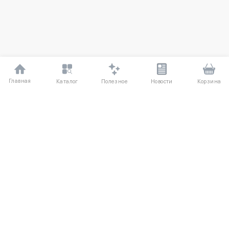
Главная
Полезное
Каталог
Новости
Корзина
ДЛЯ ПОКУПАТЕЛЕЙ
Частые вопросы
О компании
Способы оплаты
Соглашение
Доставка
Агентский договор
Обмен и возврат
Отзывы