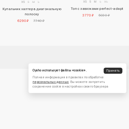
XS
S
M
L
XL
XS
S
M
L
Топ с завязками perfect-adapt
Купальник халтер в диагональную
полоску
3770 ₽
5030 ₽
6290 ₽
7740 ₽
Oysho использует файлы «cookie».
Принять
Полная информация в правилах по обработке
персональных данных
. Вы можете запретить
сохранение cookie в настройках своего браузера