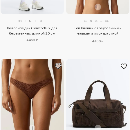
XS
S
M
L
XL
XS
S
M
L
XL
Велосипедки Comfortlux для
Топ бикини с треугольными
беременных длиной 20 см
чашками и контрастной
окантовкой
4450 ₽
4450 ₽