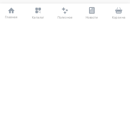
Главная
Полезное
Каталог
Новости
Корзина
ДЛЯ ПОКУПАТЕЛЕЙ
Частые вопросы
О компании
Способы оплаты
Соглашение
Доставка
Агентский договор
Обмен и возврат
Отзывы
КАТАЛОГ
КОНТАКТЫ
Новые поступления
+7 (916) 504-55-88