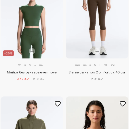
–26%
XS
S
M
L
XL
XXS
XS
S
M
L
XL
XXL
Майка без рукавов evermove
Легинсы капри Comfortlux 40 см
3770 ₽
5030 ₽
5030 ₽