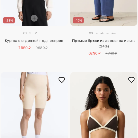
–19%
–23%
XS
S
M
L
XL
XS
S
M
L
Прямые брюки из лиоцелла и льна
Куртка с отделкой под неопрен
(24%)
7550 ₽
9680 ₽
6290 ₽
7740 ₽