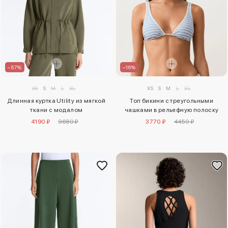
–57%
–16%
XS
S
M
L
XL
XS
S
M
L
XL
Длинная куртка Utility из мягкой
Топ бикини с треугольными
ткани с модалом
чашками в рельефную полоску
4190 ₽
9680 ₽
3770 ₽
4450 ₽