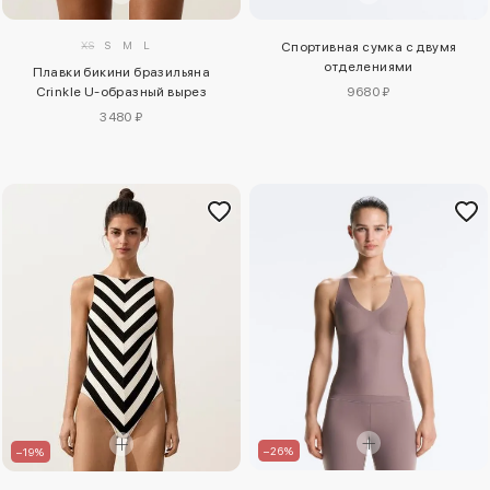
XS
S
M
L
Спортивная сумка с двумя
отделениями
Плавки бикини бразильяна
Crinkle U-образный вырез
9680 ₽
3480 ₽
–26%
–19%