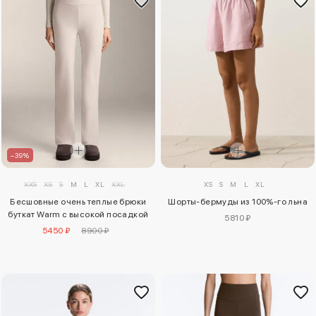
–39%
XS
S
M
L
XL
XXS
XS
S
M
L
XL
XXL
Шорты-бермуды из 100%-го льна
Бесшовные очень теплые брюки
буткат Warm с высокой посадкой
5810 ₽
5450 ₽
8900 ₽