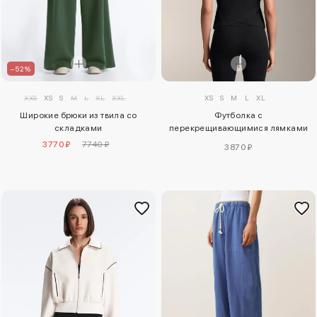
–52%
XXS
XS
S
M
L
XL
XXL
XS
S
M
L
XL
Широкие брюки из твила со
Футболка с
складками
перекрещивающимися лямками
из комфортлукса
3770 ₽
7740 ₽
3870 ₽