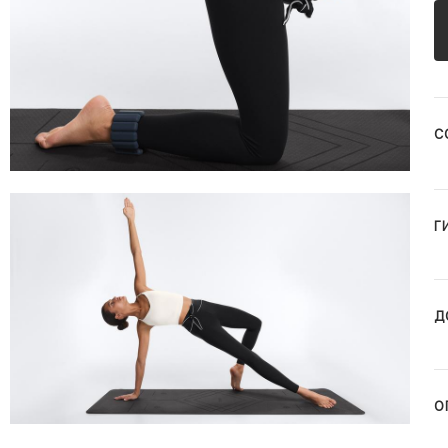
С
Г
Д
О