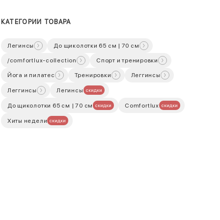
КАТЕГОРИИ ТОВАРА
Легинсы
До щиколотки 65 см | 70 см
/comfortlux-collection
Спорт и тренировки
Йога и пилатес
Тренировки
Леггинсы
Леггинсы
Легинсы
скидки
До щиколотки 65 см | 70 см
Comfortlux
скидки
скидки
Хиты недели
скидки