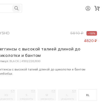
YSHO
5810 ₽
–18%
4820 ₽
еггинсы с высокой талией длиной до
иколотки и бантом
тикул:
BLACK | 4180/226/800
ггинсы с высокой талией длиной до щиколотки и бантом
mfortlux.
XS
S
M
L
XL
уведомить
уведомить
уведомить
уведомить