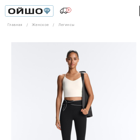
8
Главная
Женское
Легинсы