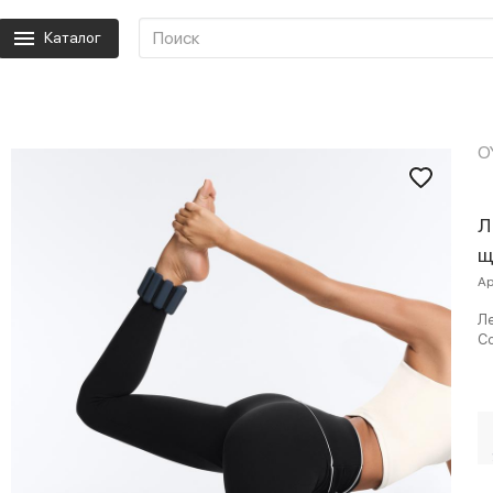
Каталог
O
Л
щ
Ар
Ле
Co