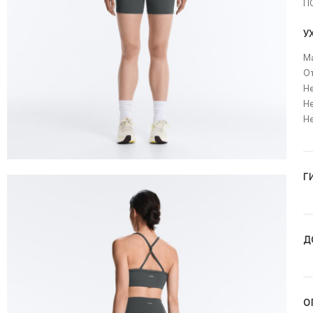
П
У
Ма
О
Не
Не
Н
Г
Д
О