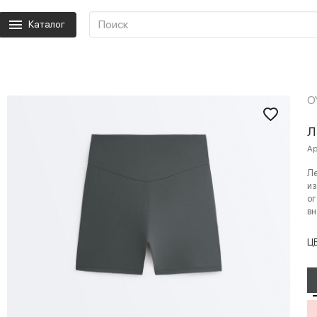
Каталог
O
Л
Ар
Ле
из
ог
вн
Ц