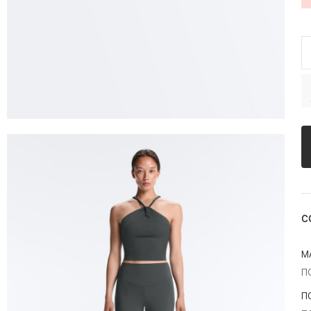
С
М
П
П