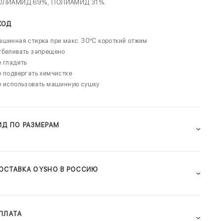
ОЛИАМИД 69%,
ПОЛИАМИД 31%.
ХОД
шинная стирка при макс. 30ºC короткий отжим
тбеливать запрещено
 гладить
 подвергать химчистке
е использовать машинную сушку
ИД ПО РАЗМЕРАМ
ОСТАВКА OYSHO В РОССИЮ
ПЛАТА