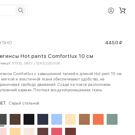
YSHO
4450 ₽
егинсы Hot pants Comfortlux 10 см
тикул:
STEEL GREY | 1243/226/036
гинсы Comfortlux с завышенной талией и длиной Hot pant 10 см
 мягкой и эластичной ткани обеспечивают удобство, не
раничивая свободу движений. Сзади на поясе расположен
утренний карман. Плотная воздухопроницаемая ткань.
ВЕТ:
Серый стальной