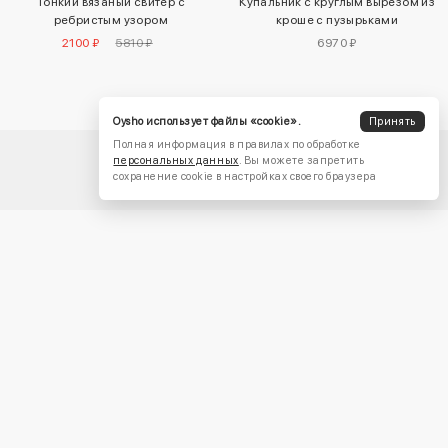
Купальник с круглым вырезом из
Тонкий вязаный свитер с
кроше с пузырьками
ребристым узором
6970 ₽
2100 ₽
5810 ₽
Oysho использует файлы «cookie».
Принять
Полная информация в правилах по обработке
персональных данных
. Вы можете запретить
сохранение cookie в настройках своего браузера