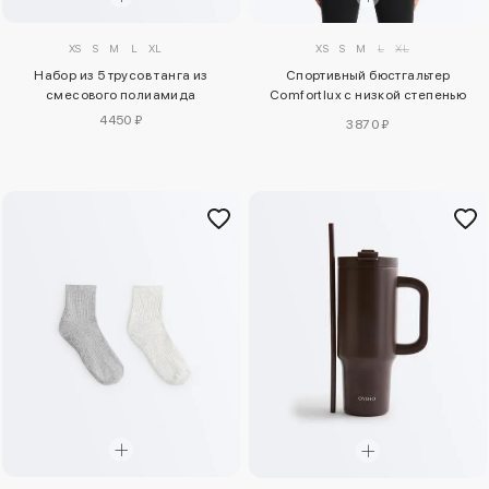
XS
S
M
L
XL
XS
S
M
L
XL
Набор из 5 трусов танга из
Спортивный бюстгальтер
смесового полиамида
Comfortlux с низкой степенью
поддержки
4450 ₽
3870 ₽