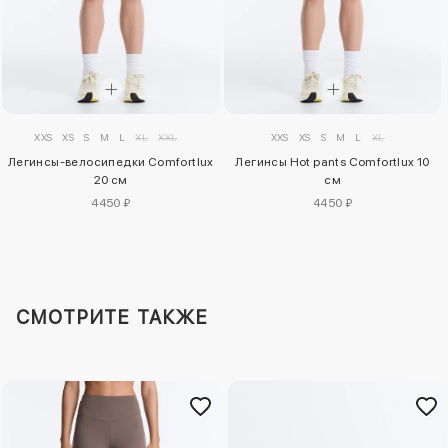
XXS
XS
S
M
L
XL
XXL
XXS
XS
S
M
L
XL
Легинсы-велосипедки Comfortlux
Легинсы Hot pants Comfortlux 10
20 см
см
4450 ₽
4450 ₽
СМОТРИТЕ ТАКЖЕ