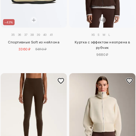
–43%
35
36
37
38
39
40
41
XS
S
M
L
Спортивные Soft из нейлона
Куртка с эффектом неопрена в
рубчик
3360 ₽
5810 ₽
9680 ₽