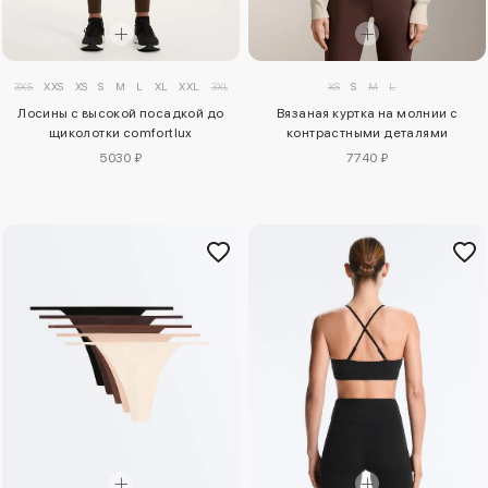
3XS
XXS
XS
S
M
L
XL
XXL
3XL
XS
S
M
L
Лосины с высокой посадкой до
Вязаная куртка на молнии с
щиколотки comfortlux
контрастными деталями
5030 ₽
7740 ₽