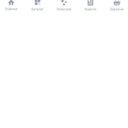
Главная
Полезное
Каталог
Новости
Корзина
ДЛЯ ПОКУПАТЕЛЕЙ
Частые вопросы
О компании
Способы оплаты
Соглашение
Доставка
Агентский договор
Обмен и возврат
Отзывы
КАТАЛОГ
КОНТАКТЫ
Новые поступления
+7 (916) 504-55-88
Каталог одежды