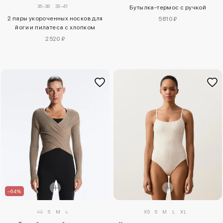
36-38
39-41
Бутылка-термос с ручкой
2 пары укороченных носков для
5810 ₽
йоги и пилатеса с хлопком
2520 ₽
–64%
XS
S
M
L
XL
XS
S
M
L