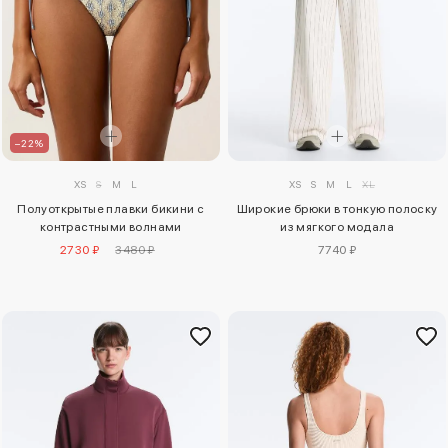
–22%
XS
S
M
L
XS
S
M
L
XL
Полуоткрытые плавки бикини с
Широкие брюки в тонкую полоску
контрастными волнами
из мягкого модала
2730 ₽
3480 ₽
7740 ₽