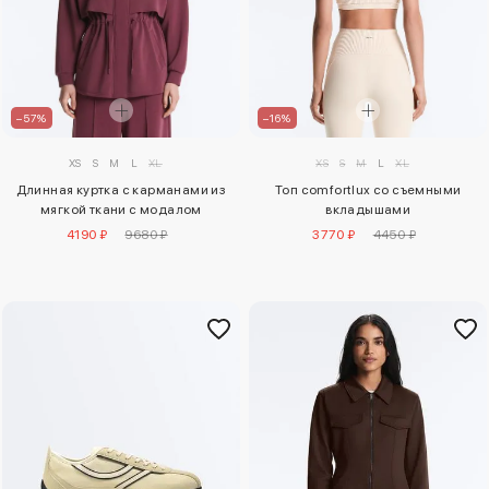
–57%
–16%
XS
S
M
L
XL
XS
S
M
L
XL
Длинная куртка с карманами из
Топ comfortlux со съемными
мягкой ткани с модалом
вкладышами
4190 ₽
9680 ₽
3770 ₽
4450 ₽