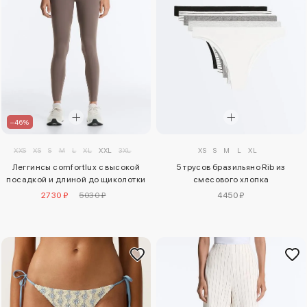
–46%
XXS
XS
S
M
L
XL
XXL
3XL
XS
S
M
L
XL
Леггинсы comfortlux с высокой
5 трусов бразильяно Rib из
посадкой и длиной до щиколотки
смесового хлопка
2730 ₽
5030 ₽
4450 ₽