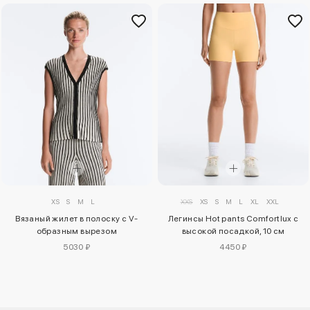
XS
S
M
L
XXS
XS
S
M
L
XL
XXL
Вязаный жилет в полоску с V-
Легинсы Hot pants Comfortlux с
образным вырезом
высокой посадкой, 10 см
5030 ₽
4450 ₽