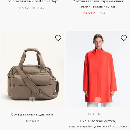
Топ с завязками perfect-adapt
Светлая теплая отражающая
техническая куртка
3150 ₽
5030 ₽
5450 ₽
7740 ₽
XS
S
M
L
Большая сумка для мам
Очень легкая куртка,
13540 ₽
водонепроницаемость 10 000 мм