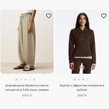
XS
S
M
L
XL
XS
S
M
L
Шаровидные брюки из смеси
Куртка с эффектом неопрена в
лиоцелла и 24% льна с швами
рубчик
8900 ₽
9680 ₽