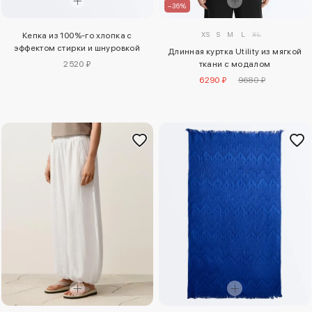
–36%
XS
S
M
L
XL
Кепка из 100%-го хлопка с
эффектом стирки и шнуровкой
Длинная куртка Utility из мягкой
2520 ₽
ткани с модалом
6290 ₽
9680 ₽