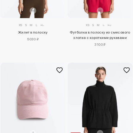
XS
S
M
L
XL
XS
S
M
L
XL
Жилет в полоску
Футболка в полоску из смесового
хлопка с короткими рукавами
5030 ₽
3100 ₽