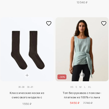
13540 ₽
–30%
36-38
39-41
XS
S
M
L
XL
Классические носки из
Топ без рукавов с поясом-
смесового модала с
платком из 100%-го льна
13% кашемира
5450 ₽
7740 ₽
1550 ₽