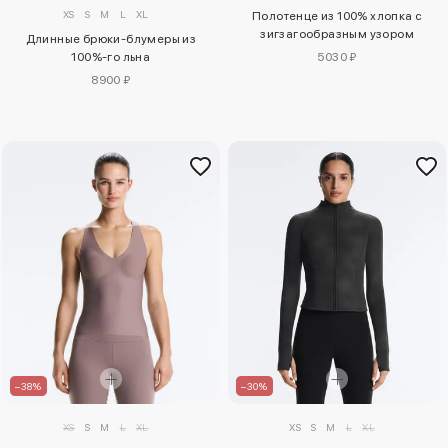
XS
S
M
L
XL
Полотенце из 100% хлопка с
зигзагообразным узором
Длинные брюки-блумеры из
100%-го льна
5030 ₽
8900 ₽
–38%
–30%
XS
S
M
L
XL
XS
S
M
L
XL