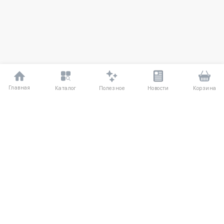
Главная
Полезное
Каталог
Новости
Корзина
ДЛЯ ПОКУПАТЕЛЕЙ
Частые вопросы
О компании
Способы оплаты
Соглашение
Доставка
Агентский договор