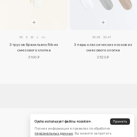
36-38
39-41
XS
S
M
L
XL
3 пары классических носков из
3 трусов бразильяно Rib из
смесового хлопка
смесового хлопка
2520 ₽
3100 ₽
Oysho использует файлы «cookie».
Принять
Полная информация в правилах по обработке
персональных данных
. Вы можете запретить