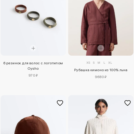
XS
S
M
L
XL
6 резинок для волос с логотипом
Oysho
Рубашка кимоно из 100% льна
970 ₽
9680 ₽