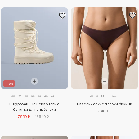
–45%
XS
S
M
L
XL
35
36
37
38
39
40
41
Классические плавки бикини
Шнурованные нейлоновые
ботинки для апрès-ски
3480 ₽
7550 ₽
13540 ₽