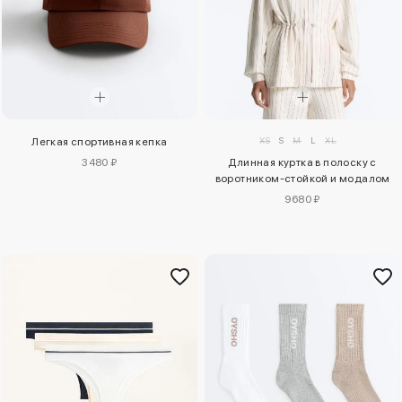
XS
S
M
L
XL
Легкая спортивная кепка
3480 ₽
Длинная куртка в полоску с
воротником-стойкой и модалом
9680 ₽