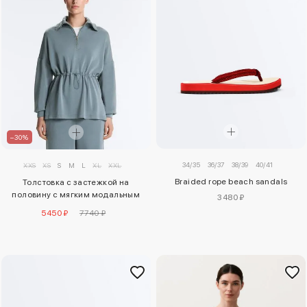
–30%
34/35
36/37
38/39
40/41
XXS
XS
S
M
L
XL
XXL
Braided rope beach sandals
Толстовка с застежкой на
половину с мягким модальным
3480 ₽
каскем
5450 ₽
7740 ₽