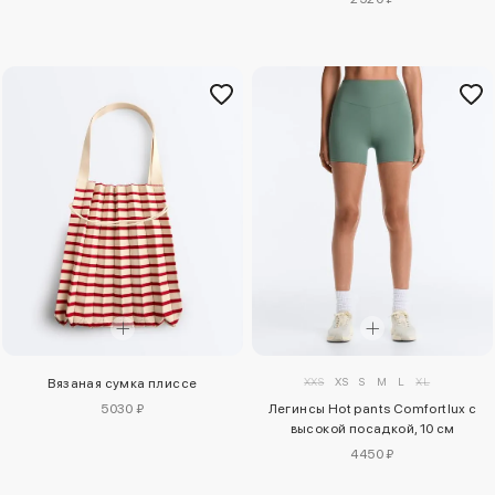
XXS
XS
S
M
L
XL
Вязаная сумка плиссе
5030 ₽
Легинсы Hot pants Comfortlux с
высокой посадкой, 10 см
4450 ₽