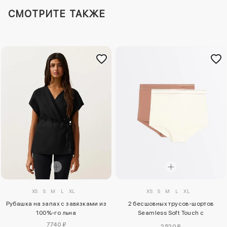
СМОТРИТЕ ТАКЖЕ
XS
S
M
L
XL
XS
S
M
L
XL
Рубашка на запах с завязками из
2 бесшовных трусов-шортов
100%-го льна
Seamless Soft Touch с
контрастным логотипом
7740 ₽
2520 ₽