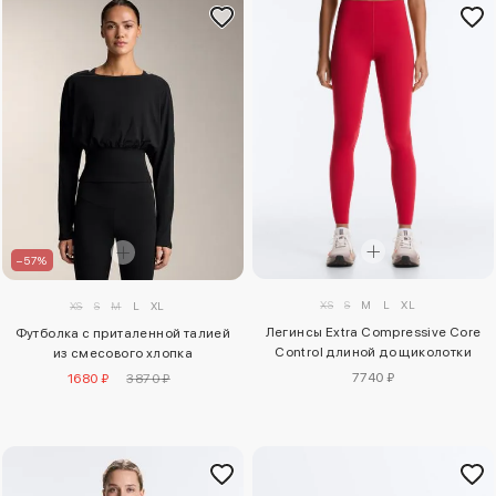
–57%
XS
S
M
L
XL
XS
S
M
L
XL
Легинсы Extra Compressive Core
Футболка с приталенной талией
Control длиной до щиколотки
из смесового хлопка
7740 ₽
1680 ₽
3870 ₽