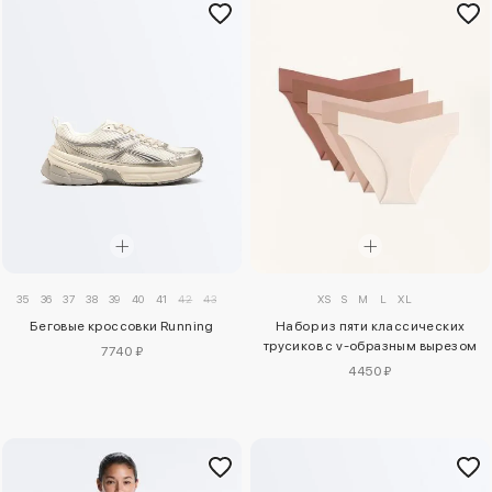
35
36
37
38
39
40
41
42
43
XS
S
M
L
XL
Беговые кроссовки Running
Набор из пяти классических
трусиков с v-образным вырезом
7740 ₽
4450 ₽