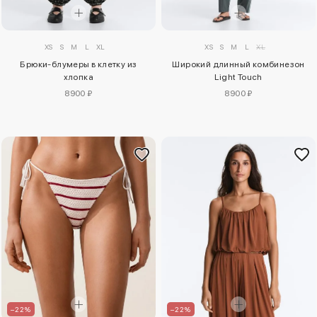
XS
S
M
L
XL
XS
S
M
L
XL
Брюки-блумеры в клетку из
Широкий длинный комбинезон
хлопка
Light Touch
8900 ₽
8900 ₽
–22%
–22%