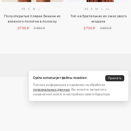
XS
S
M
L
XS
S
M
L
XL
Полуоткрытые плавки бикини из
Топ на бретельках из смесового
вязаного полотна в полоску
модала
2730 ₽
3480 ₽
2730 ₽
3480 ₽
Oysho использует файлы «cookie».
Принять
Полная информация в правилах по обработке
персональных данных
. Вы можете запретить
сохранение cookie в настройках своего браузера