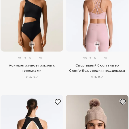
XS
S
M
L
XL
XS
S
M
L
XL
Асимметричное трикини с
Спортивный бюстгальтер
тесемками
Comfortlux, средняя поддержка
6970 ₽
3870 ₽