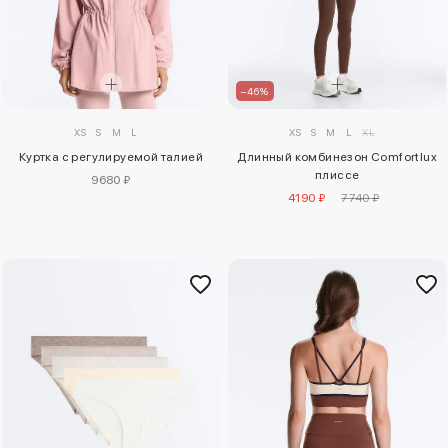
–46%
XS
S
M
L
XS
S
M
L
XL
Куртка с регулируемой талией
Длинный комбинезон Comfortlux
плиссе
9680 ₽
4190 ₽
7740 ₽