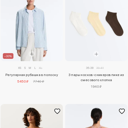
–30%
36-38
39-41
XS
S
M
L
XL
3 пары носков-сникеров пике из
Регулярная рубашка в полоску
смесового хлопка
5450 ₽
7740 ₽
1940 ₽