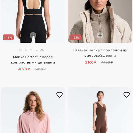
–18%
–53%
XS
S
M
L
XL
Вязаная шапка с помпоном из
смесовой шерсти
Майка Perfect-adapt с
контрастными деталями
2100 ₽
4450 ₽
4820 ₽
5810 ₽