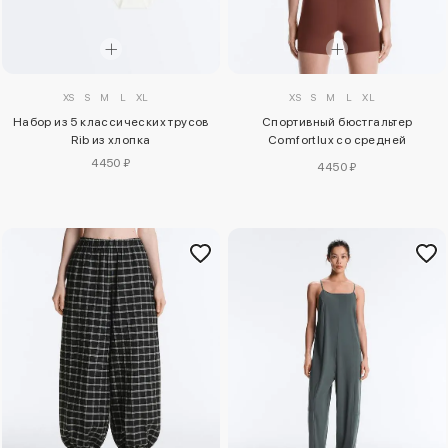
XS
S
M
L
XL
XS
S
M
L
XL
Набор из 5 классических трусов
Спортивный бюстгальтер
Rib из хлопка
Comfortlux со средней
поддержкой
4450 ₽
4450 ₽