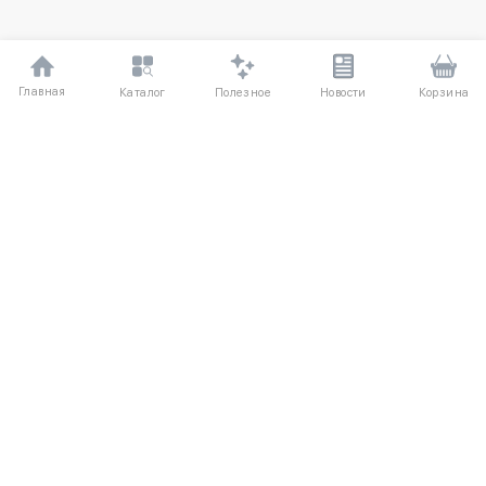
Главная
Полезное
Каталог
Новости
Корзина
ДЛЯ ПОКУПАТЕЛЕЙ
Частые вопросы
О компании
Способы оплаты
Соглашение
Доставка
Агентский договор
Обмен и возврат
Отзывы
КАТАЛОГ
КОНТАКТЫ