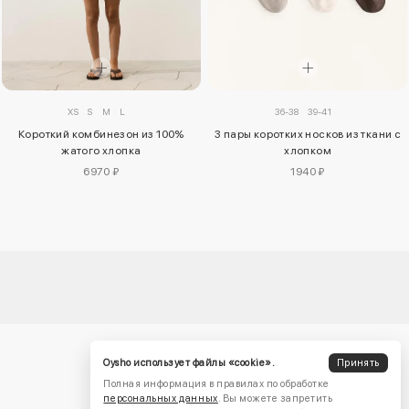
XS
S
M
L
36-38
39-41
Короткий комбинезон из 100%
3 пары коротких носков из ткани с
жатого хлопка
хлопком
6970 ₽
1940 ₽
Oysho использует файлы «cookie».
Принять
Полная информация в правилах по обработке
персональных данных
. Вы можете запретить