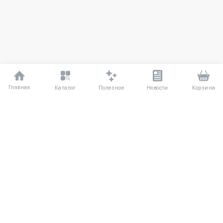
Главная
Полезное
Каталог
Новости
Корзина
ДЛЯ ПОКУПАТЕЛЕЙ
Частые вопросы
О компании
Способы оплаты
Соглашение
Доставка
Агентский договор