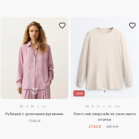
–30%
XS
S
M
L
XL
XXL
XS
S
M
L
XL
Лонгслив оверсайз из смесового
Рубашка с длинными рукавами
хлопка
7740 ₽
2730 ₽
3870 ₽