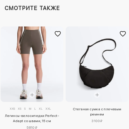
СМОТРИТЕ ТАКЖЕ
XXS
XS
S
M
L
XL
XXL
Стеганая сумка с плечевым
ремнем
Легинсы-велосипедки Perfect-
Adapt со швами, 15 см
3100 ₽
5810 ₽