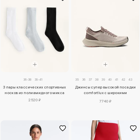
36-38
39-41
35
36
37
38
39
40
41
42
43
3 пары классических спортивных
Джинсы супер высокой посадки
носков из полиамидного микса
comfortlux с широкими
штанинами
2520 ₽
7740 ₽