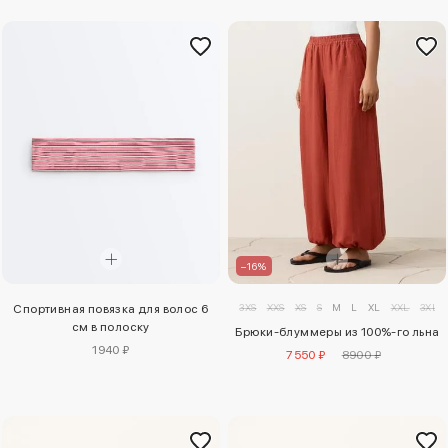
–16%
3XS
XXS
XS
S
M
L
XL
XXL
3XL
Спортивная повязка для волос 6
см в полоску
Брюки-блуммеры из 100%-го льна
1940 ₽
7550 ₽
8900 ₽