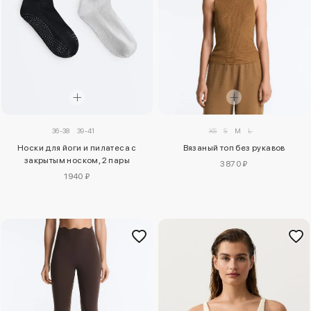
XS
S
M
L
36-38
39-41
Вязаный топ без рукавов
Носки для йоги и пилатеса с
закрытым носком, 2 пары
3870 ₽
1940 ₽