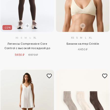
–22%
XS
S
M
L
XL
XS
S
M
L
XL
Легинсы Compressive Core
Бикини халтер Crinkle
Control с высокой посадкой до
4450 ₽
щиколотки, волнистый край
5450 ₽
6970 ₽