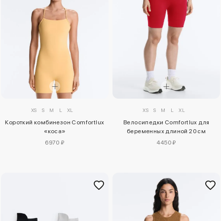
XS
S
M
L
XL
XS
S
M
L
XL
Короткий комбинезон Comfortlux
Велосипедки Comfortlux для
«коса»
беременных длиной 20 см
6970 ₽
4450 ₽