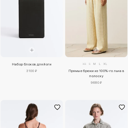
XS
S
M
L
XL
Набор блоков для йоги
Прямые брюки из 100%-го льна в
3100 ₽
полоску
9680 ₽