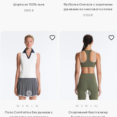
Шорты из 100% льна
Футболка Oversize с короткими
рукавами из смесового хлопка
5810 ₽
3100 ₽
XS
S
M
L
XL
XS
S
M
L
XL
Поло Comfortlux без рукавов с
Спортивный бюстгальтер
контрастными деталями
Evermove со средней