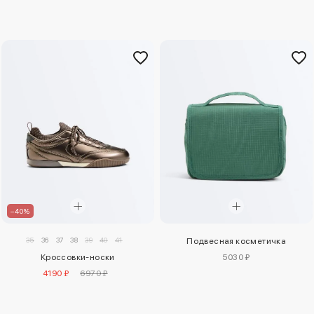
–40%
35
36
37
38
39
40
41
Подвесная косметичка
Кроссовки-носки
5030 ₽
4190 ₽
6970 ₽