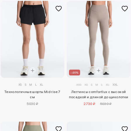
–46%
XS
S
M
L
XL
XXS
XS
S
M
L
XL
XXL
Технологичные шорты Mid rise 7
Леггинсы comfortlux с высокой
см
посадкой и длиной до щиколотки
5030 ₽
2730 ₽
5030 ₽