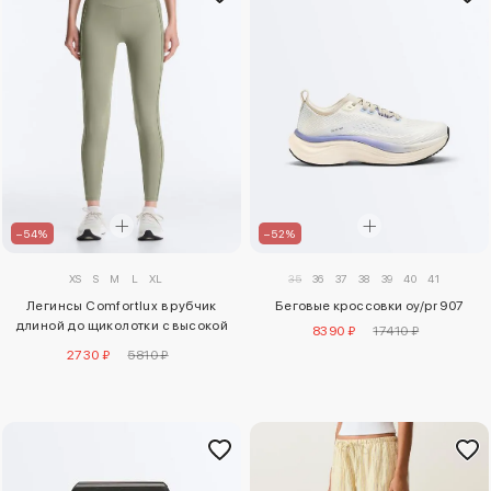
–54%
–52%
XS
S
M
L
XL
35
36
37
38
39
40
41
Легинсы Comfortlux в рубчик
Беговые кроссовки oy/pr 907
длиной до щиколотки с высокой
8390 ₽
17410 ₽
посадкой
2730 ₽
5810 ₽