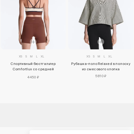
XS
S
M
L
XL
XS
S
M
L
XL
Спортивный бюстгальтер
Рубашка-поло Relaxed в полоску
Comfortlux со средней
из смесового хлопка
поддержкой
5810 ₽
4450 ₽