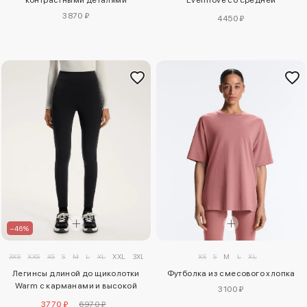
поддержкой
3870 ₽
4450 ₽
–46%
3XS
XXS
XS
S
M
L
XL
XXL
3XL
XS
S
M
L
XL
Легинсы длиной до щиколотки
Футболка из смесового хлопка
Warm с карманами и высокой
3100 ₽
посадкой, 70 см
3770 ₽
6970 ₽