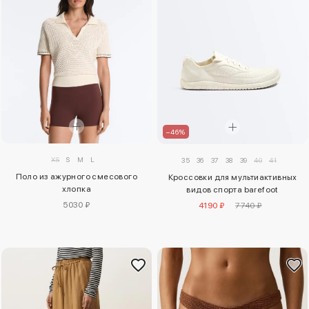
–46%
XS
S
M
L
35
36
37
38
39
40
41
Поло из ажурного смесового
Кроссовки для мультиактивных
хлопка
видов спорта barefoot
5030 ₽
4190 ₽
7740 ₽