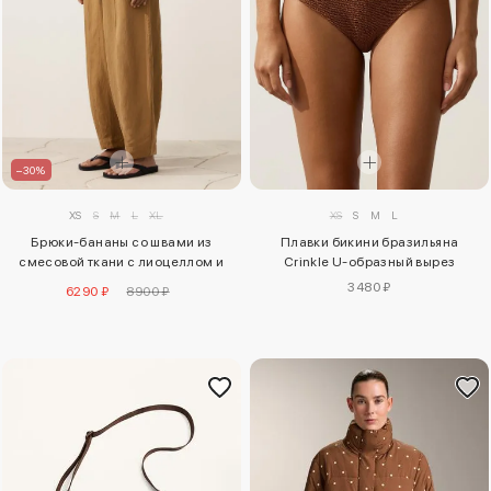
–30%
XS
S
M
L
XL
XS
S
M
L
Брюки-бананы со швами из
Плавки бикини бразильяна
смесовой ткани с лиоцеллом и
Crinkle U-образный вырез
24% льна
3480 ₽
6290 ₽
8900 ₽