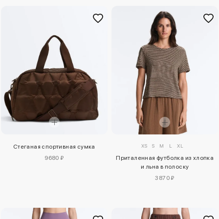
XS
S
M
L
XL
Стеганая спортивная сумка
9680 ₽
Приталенная футболка из хлопка
и льна в полоску
3870 ₽