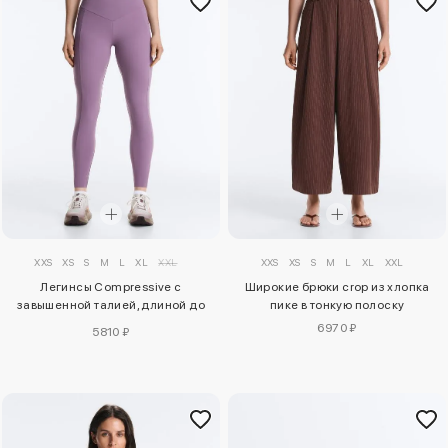
XXS
XS
S
M
L
XL
XXL
XXS
XS
S
M
L
XL
XXL
Легинсы Compressive с
Широкие брюки crop из хлопка
завышенной талией, длиной до
пике в тонкую полоску
щиколотки и карманами
6970 ₽
5810 ₽