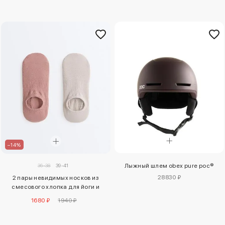
–14%
36-38
39-41
Лыжный шлем obex pure poc®
28830 ₽
2 пары невидимых носков из
смесового хлопка для йоги и
пилатеса
1680 ₽
1940 ₽