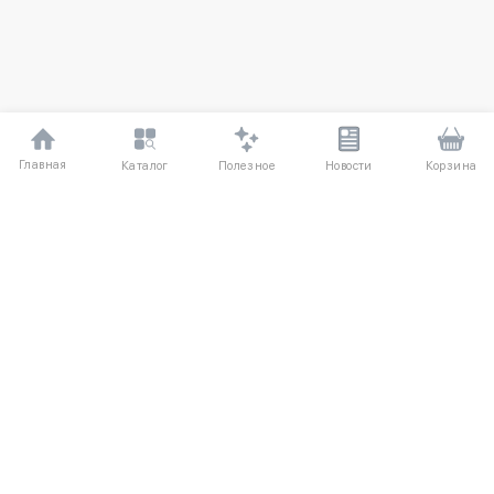
Главная
Полезное
Каталог
Новости
Корзина
ДЛЯ ПОКУПАТЕЛЕЙ
Частые вопросы
О компании
Способы оплаты
Соглашение
Доставка
Агентский договор
Обмен и возврат
Отзывы