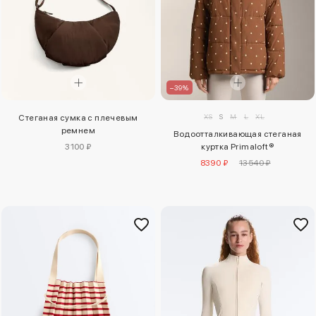
–39%
XS
S
M
L
XL
Стеганая сумка с плечевым
ремнем
Водоотталкивающая стеганая
3100 ₽
куртка Primaloft®
8390 ₽
13540 ₽