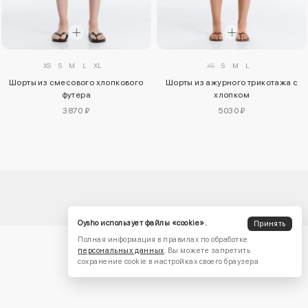
XS
S
M
L
XL
XS
S
M
L
Шорты из смесового хлопкового
Шорты из ажурного трикотажа с
футера
хлопком
3870 ₽
5030 ₽
Oysho использует файлы «cookie».
Принять
Полная информация в правилах по обработке
персональных данных
. Вы можете запретить
сохранение cookie в настройках своего браузера