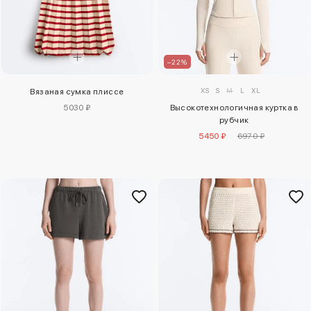
–22%
XS
S
M
L
XL
Вязаная сумка плиссе
5030 ₽
Высокотехнологичная куртка в
рубчик
5450 ₽
6970 ₽