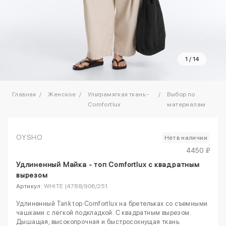
1
/
14
Главная
Женское
Ультрамягкая ткань -
Выбор по
Comfortlux
материалам
OYSHO
Нет в наличии
4450 ₽
Удлиненный Майка - топ Comfortlux с квадратным
вырезом
Артикул:
WHITE |4788/906/251
Удлиненный Tank top Comfortlux на бретельках со съемными
чашками с легкой подкладкой. С квадратным вырезом.
Дышащая, высокопрочная и быстросохнущая ткань.