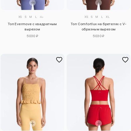
XS
S
M
L
XL
XS
S
M
L
XL
Топ Evermove с квадратным
Топ Comfortlux на бретелях с V-
вырезом
образным вырезом
5030 ₽
5030 ₽