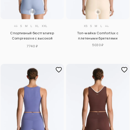
XS
S
M
L
XL
XXL
XS
S
M
L
XL
Спортивный бюстгальтер
Топ-майка Comfortlux с
Compressive с высокой
плетеными бретелями
поддержкой
5030 ₽
7740 ₽