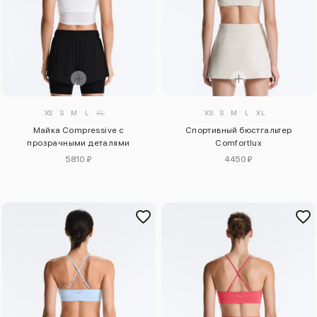
XS
S
M
L
XL
XS
S
M
L
XL
Майка Compressive с
Спортивный бюстгальтер
прозрачными деталями
Comfortlux
5810 ₽
4450 ₽