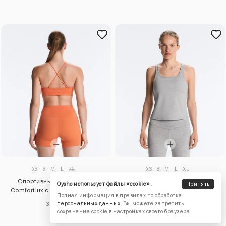
XS
S
M
L
XL
XS
S
M
L
XL
Спортивный бюстгальтер
Топ Evermove с квадратным
Oysho использует файлы «cookie».
Принять
Comfortlux с низкой степенью
вырезом
Полная информация в правилах по обработке
поддержки
5030 ₽
3870 ₽
персональных данных
. Вы можете запретить
сохранение cookie в настройках своего браузера