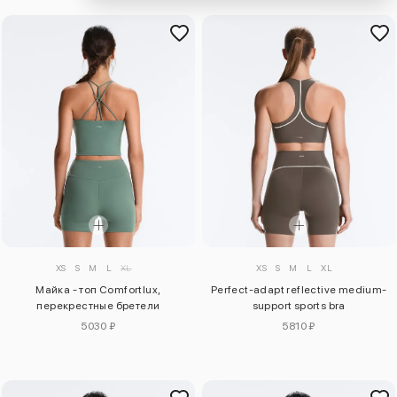
XS
S
M
L
XL
XS
S
M
L
XL
Майка - топ Comfortlux,
Perfect-adapt reflective medium-
перекрестные бретели
support sports bra
5030 ₽
5810 ₽