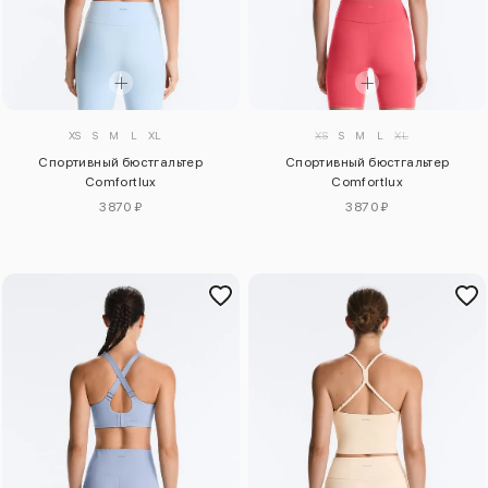
XS
S
M
L
XL
XS
S
M
L
XL
Спортивный бюстгальтер
Спортивный бюстгальтер
Comfortlux
Comfortlux
3870 ₽
3870 ₽