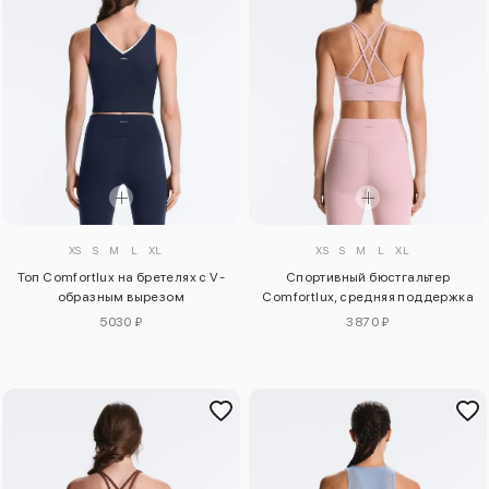
XS
S
M
L
XL
XS
S
M
L
XL
Топ Comfortlux на бретелях с V-
Спортивный бюстгальтер
образным вырезом
Comfortlux, средняя поддержка
5030 ₽
3870 ₽