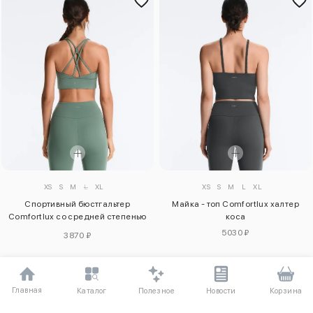
XS
S
M
L
XL
XS
S
M
L
XL
Спортивный бюстгальтер
Майка - топ Comfortlux халтер
Comfortlux со средней степенью
коса
поддержки
5030 ₽
3870 ₽
Главная
Полезное
Каталог
Новости
Корзина