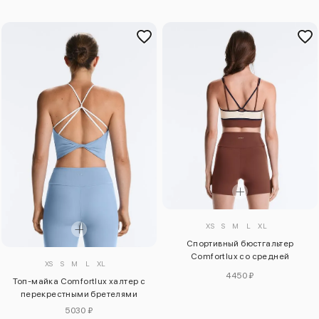
XS
S
M
L
XL
Спортивный бюстгальтер
Comfortlux со средней
XS
S
M
L
XL
поддержкой
4450 ₽
Топ-майка Comfortlux халтер с
перекрестными бретелями
5030 ₽