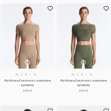
XS
S
M
L
XL
XS
S
M
L
XL
Футболка Evermove с коротким
Футболка Evermove с коротким
рукавом
рукавом
5810 ₽
5810 ₽