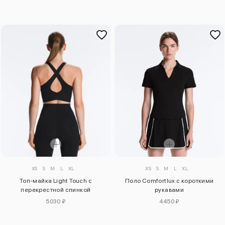
XS
S
M
L
XL
XS
S
M
L
XL
Топ-майка Light Touch с
Поло Comfortlux с короткими
перекрестной спинкой
рукавами
5030 ₽
4450 ₽