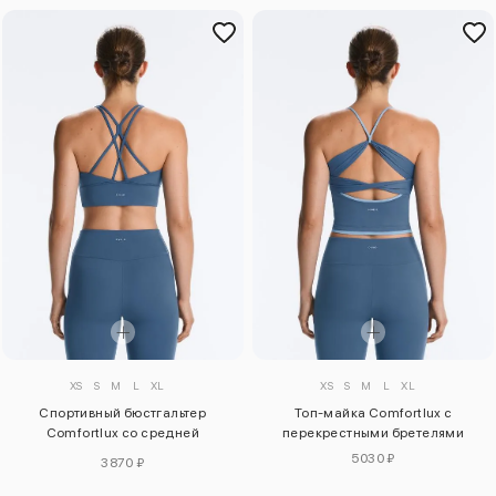
XS
S
M
L
XL
XS
S
M
L
XL
Спортивный бюстгальтер
Топ-майка Comfortlux с
Comfortlux со средней
перекрестными бретелями
поддержкой
5030 ₽
3870 ₽