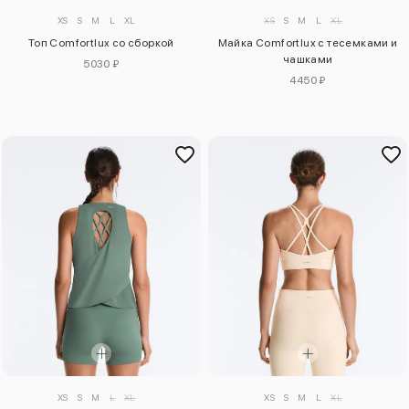
XS
S
M
L
XL
XS
S
M
L
XL
Топ Comfortlux со сборкой
Майка Comfortlux с тесемками и
чашками
5030 ₽
4450 ₽
XS
S
M
L
XL
XS
S
M
L
XL