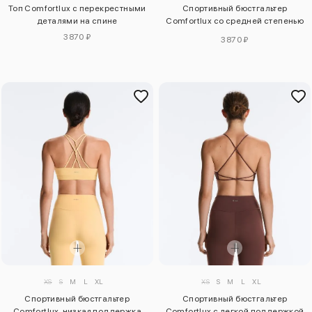
Топ Comfortlux с перекрестными
Спортивный бюстгальтер
деталями на спине
Comfortlux со средней степенью
поддержки
3870 ₽
3870 ₽
XS
S
M
L
XL
XS
S
M
L
XL
Спортивный бюстгальтер
Спортивный бюстгальтер
Comfortlux, низкая поддержка
Comfortlux с легкой поддержкой