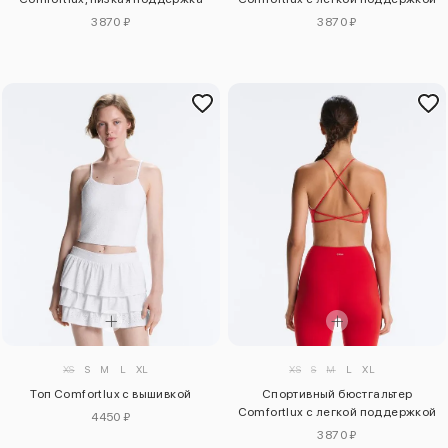
3870 ₽
3870 ₽
XS
S
M
L
XL
XS
S
M
L
XL
Топ Comfortlux с вышивкой
Спортивный бюстгальтер
Comfortlux с легкой поддержкой
4450 ₽
3870 ₽