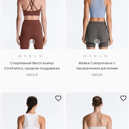
XS
S
M
L
XL
XS
S
M
L
XL
Спортивный бюстгальтер
Майка Compressive с
Comfortlux, средняя поддержка
прозрачными деталями
3870 ₽
5810 ₽