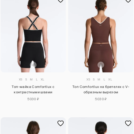
XS
S
M
L
XL
XS
S
M
L
XL
Топ-майка Comfortlux с
Топ Comfortlux на бретелях с V-
контрастными швами
образным вырезом
5030 ₽
5030 ₽