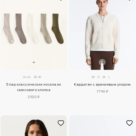
36-38
39-41
XS
S
M
L
5 пар классических носков из
Кардиган с араниевым узором
смесового хлопка
7740 ₽
2520 ₽