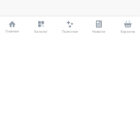
Главная
Полезное
Каталог
Новости
Корзина
ДЛЯ ПОКУПАТЕЛЕЙ
Частые вопросы
О компании
Способы оплаты
Соглашение
Доставка
Агентский договор
Обмен и возврат
Отзывы
КАТАЛОГ
КОНТАКТЫ