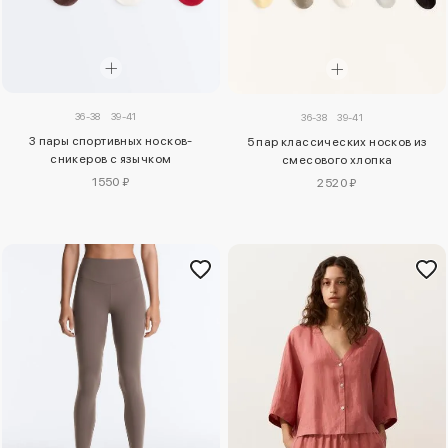
36-38
39-41
36-38
39-41
3 пары спортивных носков-
5 пар классических носков из
сникеров с язычком
смесового хлопка
1550 ₽
2520 ₽