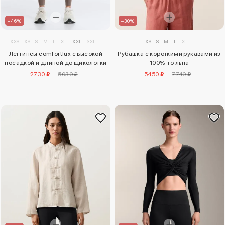
–46%
–30%
XXS
XS
S
M
L
XL
XXL
3XL
XS
S
M
L
XL
Леггинсы comfortlux с высокой
Рубашка с короткими рукавами из
посадкой и длиной до щиколотки
100%-го льна
2730 ₽
5030 ₽
5450 ₽
7740 ₽