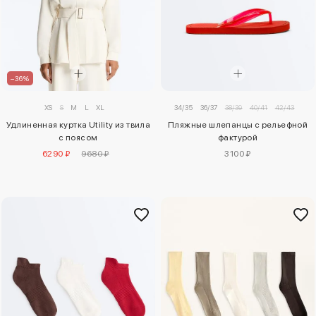
–36%
XS
S
M
L
XL
34/35
36/37
38/39
40/41
42/43
Удлиненная куртка Utility из твила
Пляжные шлепанцы с рельефной
с поясом
фактурой
6290 ₽
9680 ₽
3100 ₽