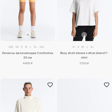
XXS
XS
S
M
L
XL
XXL
XS
S
M
L
XL
Легинсы-велосипедки Comfortlux
Boxy short sleeve cotton blend T-
20 см
shirt
4450 ₽
3100 ₽