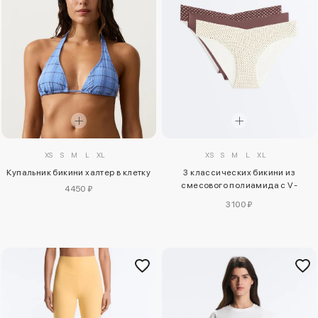
XS
S
M
L
XL
XS
S
M
L
XL
Купальник бикини халтер в клетку
3 классических бикини из
смесового полиамида с V-
4450 ₽
образным вырезом
3100 ₽