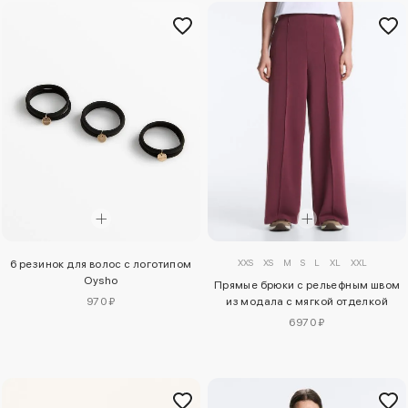
XXS
XS
M
S
L
XL
XXL
6 резинок для волос с логотипом
Oysho
Прямые брюки с рельефным швом
970 ₽
из модала с мягкой отделкой
6970 ₽