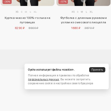
–30%
–57%
XS
S
M
L
XL
XS
S
M
L
XL
Куртка-мао из 100%-го льна на
Футболка с длинным рукавом и
пуговицах
узлом из смесового лиоцелла
6290 ₽
8900 ₽
1680 ₽
3870 ₽
Oysho использует файлы «cookie».
Принять
Полная информация в правилах по обработке
персональных данных
. Вы можете запретить
сохранение cookie в настройках своего браузера