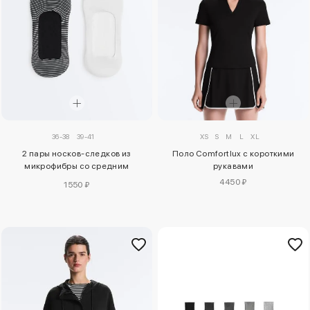
36-38
39-41
XS
S
M
L
XL
2 пары носков-следков из
Поло Comfortlux с короткими
микрофибры со средним
рукавами
вырезом
4450 ₽
1550 ₽