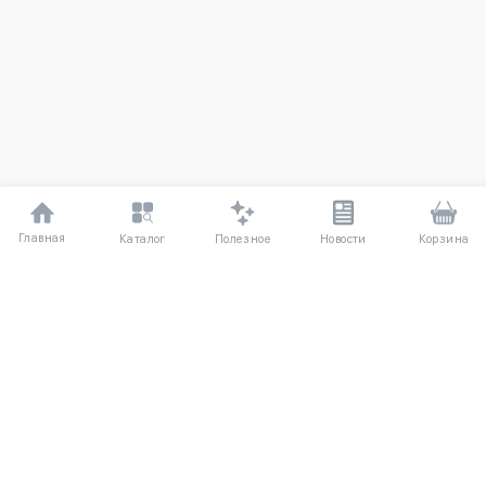
Главная
Полезное
Каталог
Новости
Корзина
ДЛЯ ПОКУПАТЕЛЕЙ
Частые вопросы
О компании
Способы оплаты
Соглашение