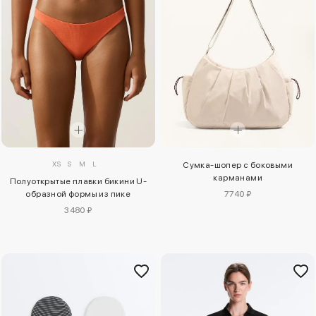
XS
S
M
L
Сумка-шопер с боковыми
карманами
Полуоткрытые плавки бикини U-
образной формы из пике
7740 ₽
3480 ₽