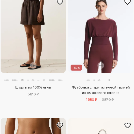
–57%
3XS
XXS
XS
S
M
L
XL
XXL
3XL
XS
S
M
L
XL
Шорты из 100% льна
Футболка с приталенной талией
из смесового хлопка
5810 ₽
1680 ₽
3870 ₽