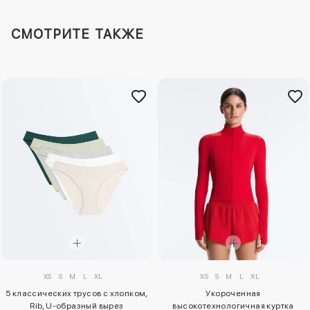
СМОТРИТЕ ТАКЖЕ
XS
S
M
L
XL
XS
S
M
L
XL
5 классических трусов с хлопком,
Укороченная
Rib, U-образный вырез
высокотехнологичная куртка