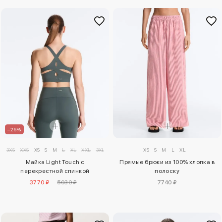
–26%
3XS
XXS
XS
S
M
L
XL
XXL
3XL
XS
S
M
L
XL
Майка Light Touch с
Прямые брюки из 100% хлопка в
перекрестной спинкой
полоску
3770 ₽
5030 ₽
7740 ₽