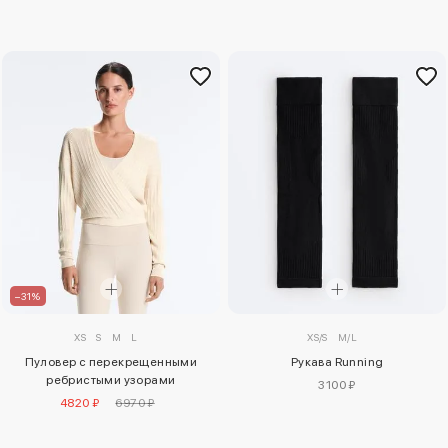
–31%
XS
S
M
L
XS/S
M/L
Пуловер с перекрещенными
Рукава Running
ребристыми узорами
3100 ₽
4820 ₽
6970 ₽