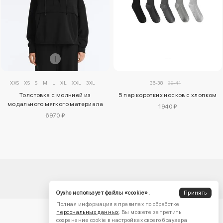
XXS
XS
S
M
L
XL
XXL
3XL
36-38
39-41
Толстовка с молнией из
5 пар коротких носков с хлопком
модального мягкого материала
1940 ₽
6970 ₽
Oysho использует файлы «cookie».
Принять
Полная информация в правилах по обработке
персональных данных
. Вы можете запретить
сохранение cookie в настройках своего браузера