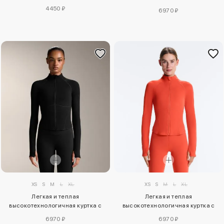
Light Touch
4450 ₽
6970 ₽
XS
S
M
L
XL
XS
S
M
L
XL
Легкая и теплая
Легкая и теплая
высокотехнологичная куртка с
высокотехнологичная куртка с
отстрочкой
отстрочкой
6970 ₽
6970 ₽