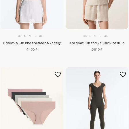
XS
S
M
L
XL
XS
S
M
L
XL
Спортивный бюстгальтер в клетку
Квадратный топ из 100%-го льна
4450 ₽
5810 ₽