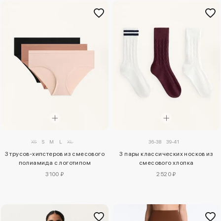
XS
S
M
L
XL
36-38
39-41
3 трусов-хипстеров из смесового
3 пары классических носков из
полиамида с логотипом
смесового хлопка
3100 ₽
2520 ₽