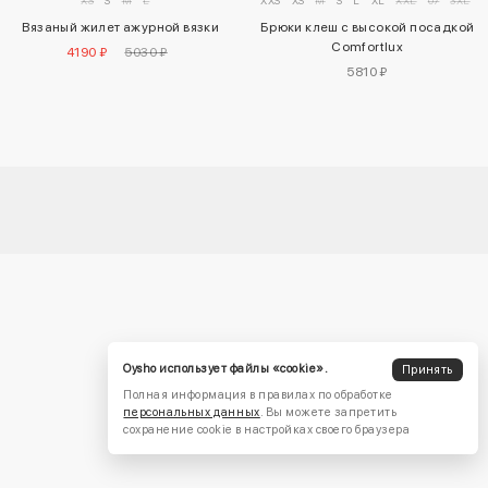
XS
S
M
L
XXS
XS
M
S
L
XL
XXL
07
3XL
Вязаный жилет ажурной вязки
Брюки клеш с высокой посадкой
Comfortlux
4190 ₽
5030 ₽
5810 ₽
Oysho использует файлы «cookie».
Принять
Полная информация в правилах по обработке
персональных данных
. Вы можете запретить
сохранение cookie в настройках своего браузера