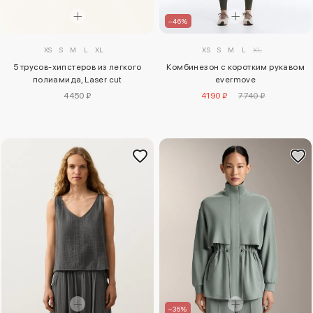
–46%
XS
S
M
L
XL
XS
S
M
L
XL
5 трусов-хипстеров из легкого
Комбинезон с коротким рукавом
полиамида, Laser cut
evermove
4450 ₽
4190 ₽
7740 ₽
–36%