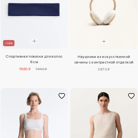
–14%
Спортивная повязка для волос
Наушники из искусственной
6 см
овчины с контрастной отделкой
1680 ₽
1940 ₽
3870 ₽