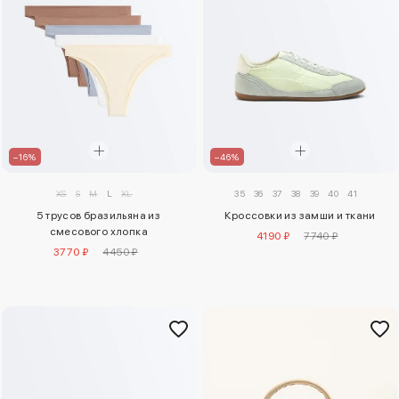
–16%
–46%
XS
S
M
L
XL
35
36
37
38
39
40
41
5 трусов бразильяна из
Кроссовки из замши и ткани
смесового хлопка
4190 ₽
7740 ₽
3770 ₽
4450 ₽