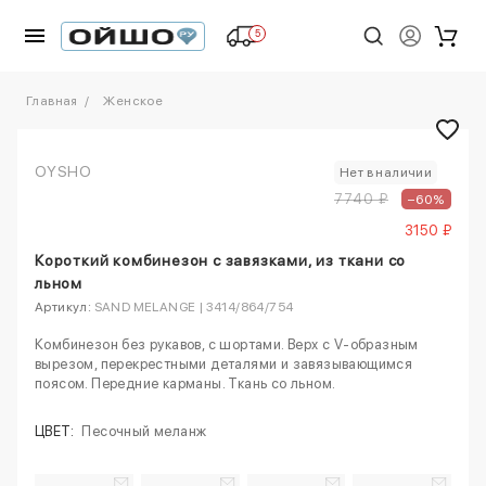
5
Главная
Женское
OYSHO
Нет в наличии
7740 ₽
–60%
3150 ₽
Короткий комбинезон с завязками, из ткани со
льном
Артикул:
SAND MELANGE | 3414/864/754
Комбинезон без рукавов, с шортами. Верх с V-образным
вырезом, перекрестными деталями и завязывающимся
поясом. Передние карманы. Ткань со льном.
ЦВЕТ:
Песочный меланж