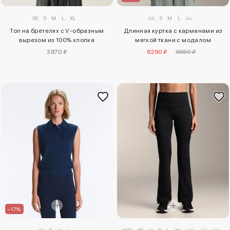
XS
S
M
L
XL
XS
S
M
L
XL
Топ на бретелях с V-образным
Длинная куртка с карманами из
вырезом из 100% хлопка
мягкой ткани с модалом
3870 ₽
6290 ₽
9680 ₽
–17%