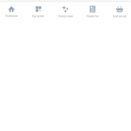
Главная
Полезное
Каталог
Новости
Корзина
ДЛЯ ПОКУПАТЕЛЕЙ
Частые вопросы
О компании
Способы оплаты
Соглашение
Доставка
Агентский договор
Обмен и возврат
Отзывы
КАТАЛОГ
КОНТАКТЫ
Новые поступления
+7 (916) 504-55-88