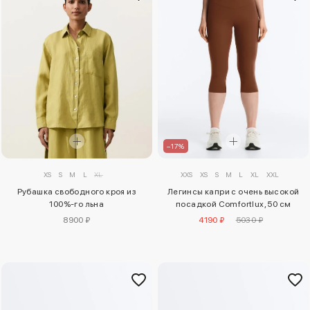
–17%
XS
S
M
L
XL
XXS
XS
S
M
L
XL
XXL
Рубашка свободного кроя из
Легинсы капри с очень высокой
100%-го льна
посадкой Comfortlux, 50 см
8900 ₽
4190 ₽
5030 ₽