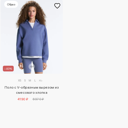
Образ
–40%
XS
S
M
L
XL
Поло с V-образным вырезом из
смесового хлопка
4190 ₽
6970 ₽