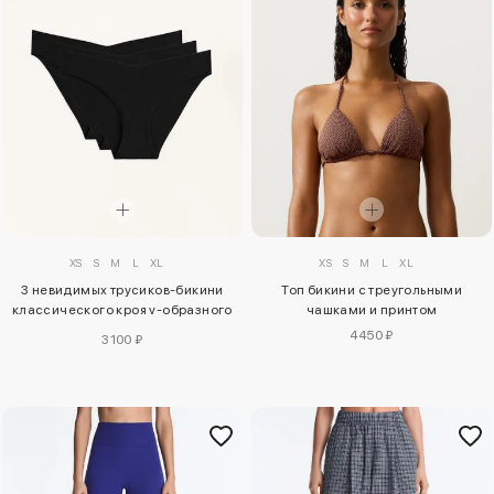
XS
S
M
L
XL
XS
S
M
L
XL
Топ бикини с треугольными
3 невидимых трусиков-бикини
чашками и принтом
классического кроя v-образного
выреза из полиамидно-
4450 ₽
3100 ₽
вискозного трикотажа