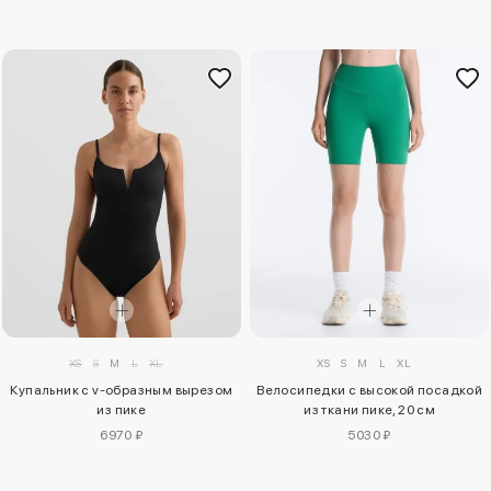
XS
S
M
L
XL
XS
S
M
L
XL
Велосипедки с высокой посадкой
Купальник с v-образным вырезом
из ткани пике, 20 см
из пике
5030 ₽
6970 ₽