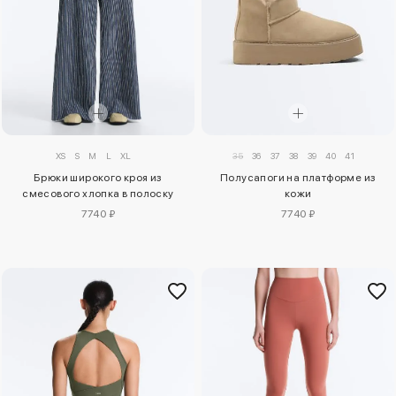
XS
S
M
L
XL
35
36
37
38
39
40
41
Брюки широкого кроя из
Полусапоги на платформе из
смесового хлопка в полоску
кожи
7740 ₽
7740 ₽