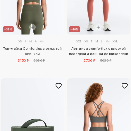
–38%
–46%
XS
S
M
L
XL
XXS
XS
S
M
L
XL
XXL
Топ-майка Comfortlux с открытой
Леггинсы comfortlux с высокой
спинкой
посадкой и длиной до щиколотки
3150 ₽
5030 ₽
2730 ₽
5030 ₽