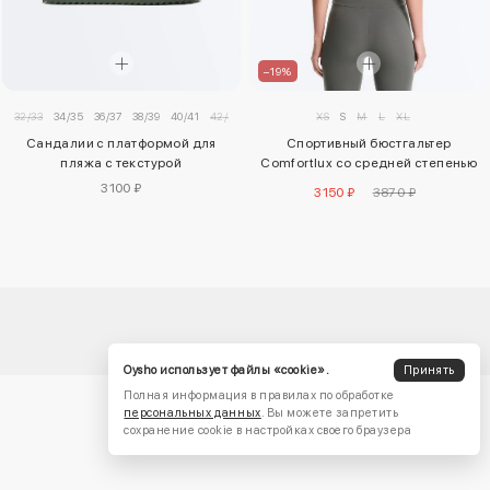
–19%
32/33
34/35
36/37
38/39
40/41
42/43
XS
S
M
L
XL
Сандалии с платформой для
Спортивный бюстгальтер
пляжа с текстурой
Comfortlux со средней степенью
поддержки
3100 ₽
3150 ₽
3870 ₽
Oysho использует файлы «cookie».
Принять
Полная информация в правилах по обработке
персональных данных
. Вы можете запретить
сохранение cookie в настройках своего браузера