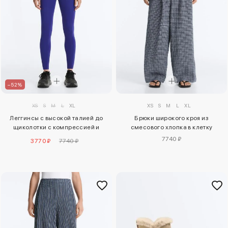
–52%
XS
S
M
L
XL
XS
S
M
L
XL
Брюки широкого кроя из
Леггинсы с высокой талией до
смесового хлопка в клетку
щиколотки с компрессией и
отражающими элементами
7740 ₽
3770 ₽
7740 ₽