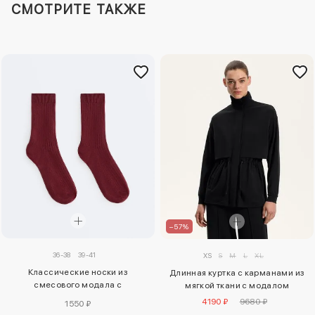
СМОТРИТЕ ТАКЖЕ
–57%
36-38
39-41
XS
S
M
L
XL
Классические носки из
Длинная куртка с карманами из
смесового модала с
мягкой ткани с модалом
13% кашемира
4190 ₽
9680 ₽
1550 ₽