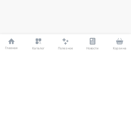
Главная
Полезное
Каталог
Новости
Корзина
ДЛЯ ПОКУПАТЕЛЕЙ
Частые вопросы
О компании
Способы оплаты
Соглашение
Доставка
Агентский договор
Обмен и возврат
Отзывы