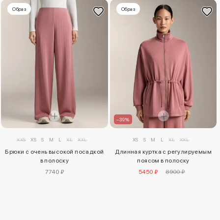
Образ
Образ
–39%
XXS
XS
S
M
L
XL
XXL
XS
S
M
L
XL
XXL
Брюки с очень высокой посадкой
Длинная куртка с регулируемым
в полоску
поясом в полоску
7740 ₽
5450 ₽
8900 ₽