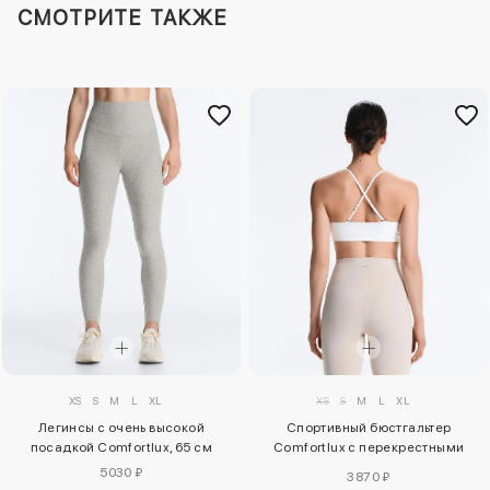
СМОТРИТЕ ТАКЖЕ
XS
S
M
L
XL
XS
S
M
L
XL
Легинсы с очень высокой
Спортивный бюстгальтер
посадкой Comfortlux, 65 см
Comfortlux с перекрестными
лямками
5030 ₽
3870 ₽