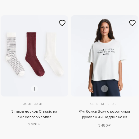
36-38
39-41
XS
S
M
L
XL
3 пары носков Classic из
Футболка Boxy с короткими
смесового хлопка
рукавами и надписью из
смесового хлопка
2520 ₽
3480 ₽