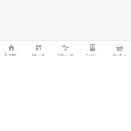
Главная
Полезное
Каталог
Новости
Корзина
ДЛЯ ПОКУПАТЕЛЕЙ
Частые вопросы
О компании
Способы оплаты
Соглашение
Доставка
Агентский договор