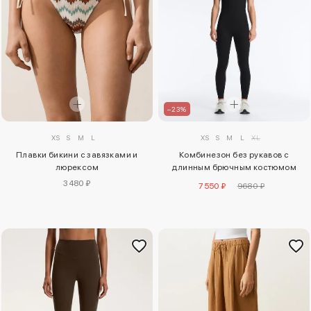
–23%
XS
S
M
L
XS
S
M
L
XL
Плавки бикини с завязками и
Комбинезон без рукавов с
люрексом
длинным брючным костюмом
perfect-adapt
3480 ₽
7550 ₽
9680 ₽