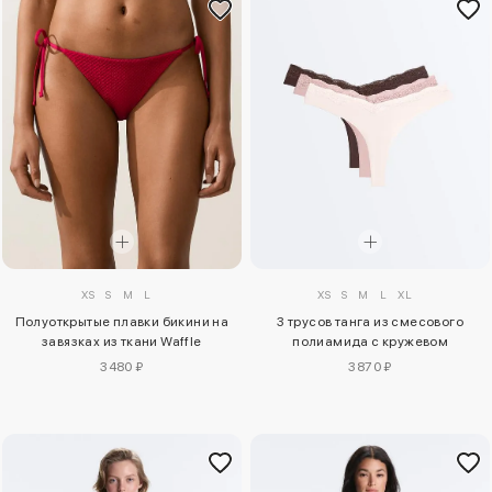
XS
S
M
L
XS
S
M
L
XL
Полуоткрытые плавки бикини на
3 трусов танга из смесового
завязках из ткани Waffle
полиамида с кружевом
3480 ₽
3870 ₽