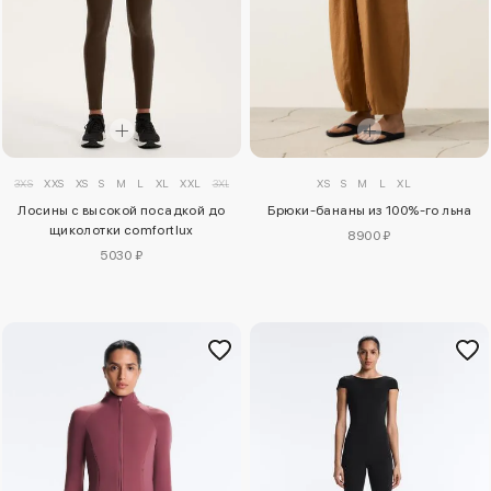
XS
S
M
L
XL
3XS
XXS
XS
S
M
L
XL
XXL
3XL
Брюки-бананы из 100%-го льна
Лосины с высокой посадкой до
щиколотки comfortlux
8900 ₽
5030 ₽