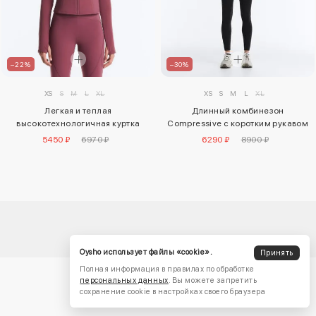
–22%
–30%
XS
S
M
L
XL
XS
S
M
L
XL
Легкая и теплая
Длинный комбинезон
высокотехнологичная куртка
Compressive с коротким рукавом
5450 ₽
6970 ₽
6290 ₽
8900 ₽
Oysho использует файлы «cookie».
Принять
Полная информация в правилах по обработке
персональных данных
. Вы можете запретить
сохранение cookie в настройках своего браузера