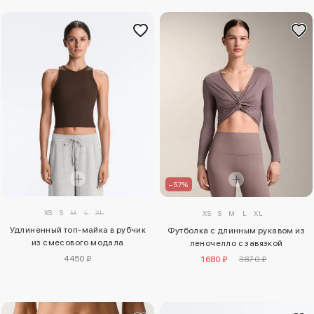
–57%
XS
S
M
L
XL
XS
S
M
L
XL
Удлиненный топ-майка в рубчик
Футболка с длинным рукавом из
из смесового модала
леночелло с завязкой
4450 ₽
1680 ₽
3870 ₽