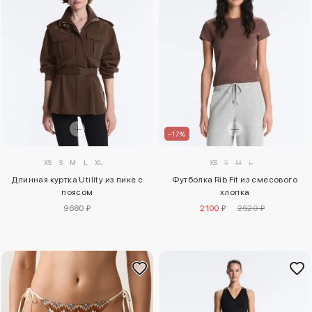
–17%
XS
S
M
L
XL
XS
S
M
L
Длинная куртка Utility из пике с
Футболка Rib Fit из смесового
поясом
хлопка
9680 ₽
2100 ₽
2520 ₽