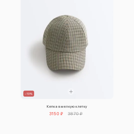
–19%
Кепка в мелкую клетку
3150 ₽
3870 ₽