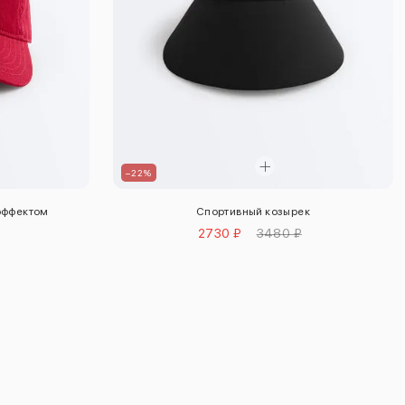
–22%
 эффектом
Спортивный козырек
2730 ₽
3480 ₽