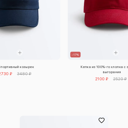
–17%
портивный козырек
Кепка из 100%-го хлопка с
выгорания
2730 ₽
3480 ₽
2100 ₽
2520 ₽