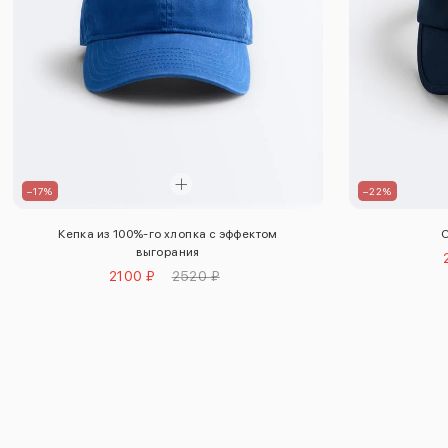
–17%
–22%
Кепка из 100%-го хлопка с эффектом
С
выгорания
2100 ₽
2520 ₽