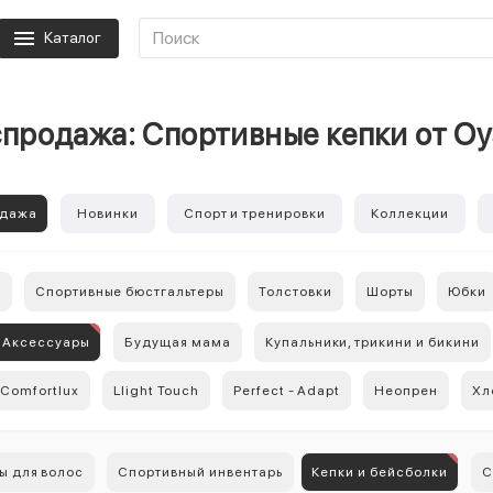
Каталог
продажа: Спортивные кепки от O
одажа
Новинки
Спорт и тренировки
Коллекции
ы
Спортивные бюстгальтеры
Толстовки
Шорты
Юбки
Аксессуары
Будущая мама
Купальники, трикини и бикини
Comfortlux
Llight Touch
Perfect - Adapt
Неопрен
Хл
ы для волос
Спортивный инвентарь
Кепки и бейсболки
С