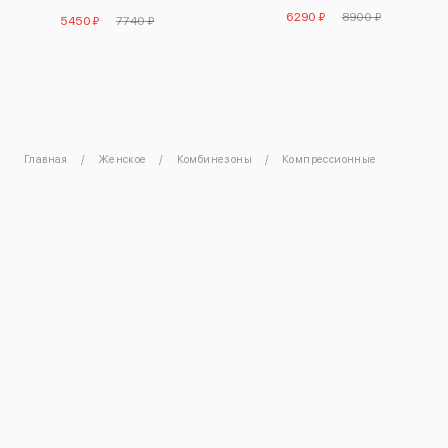
расцветки
6290 ₽
8900 ₽
5450 ₽
7740 ₽
Главная
Женское
Комбинезоны
Компрессионные