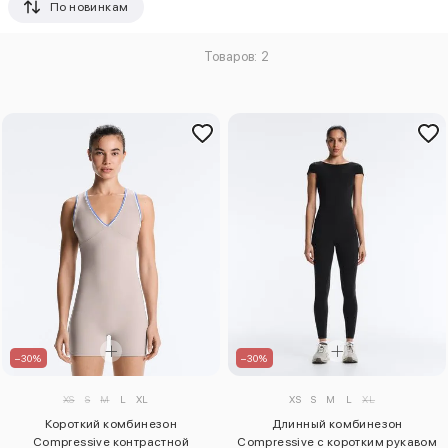
По новинкам
Товаров: 2
–30%
–30%
XS
S
M
L
XL
XS
S
M
L
XL
Короткий комбинезон
Длинный комбинезон
Compressive контрастной
Compressive с коротким рукавом