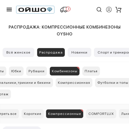
3
РАСПРОДАЖА: КОМПРЕССИОННЫЕ КОМБИНЕЗОНЫ
OYSHO
Всё женское
Распродажа
Новинки
Спорт и трениро
ты
Юбки
Рубашки
Комбинезоны
Платья
пальники, трикини и бикини
Компрессионная
Футболки и топы
отаж
реть все
Короткие
Компрессионные
COMFORTLUX
Льн