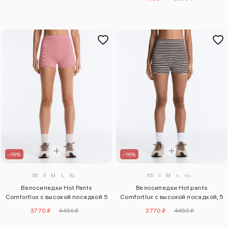
–16%
–16%
XS
S
M
L
XL
XS
S
M
L
XL
Велосипедки Hot Pants
Велосипедки Hot pants
Comfortlux с высокой посадкой 5
Comfortlux с высокой посадкой, 5
см в полоску
см, в полоску
3770 ₽
4450 ₽
3770 ₽
4450 ₽