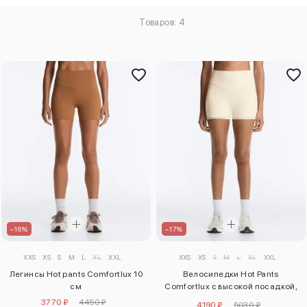
Товаров: 4
–16%
–17%
XXS
XS
S
M
L
XL
XXL
XXS
XS
S
M
L
XL
XXL
Легинсы Hot pants Comfortlux 10
Велосипедки Hot Pants
см
Comfortlux с высокой посадкой,
10 см
3770 ₽
4450 ₽
4190 ₽
5030 ₽