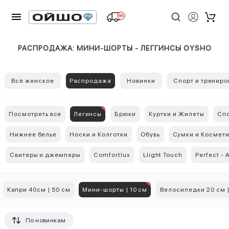
66
РАСПРОДАЖА: МИНИ-ШОРТЫ - ЛЕГГИНСЫ OYSHO
Всё женское
Распродажа
Новинки
Спорт и трениро
Посмотреть все
Легинсы
Брюки
Куртки и Жилеты
Спо
Нижнее белье
Носки и Колготки
Обувь
Сумки и Космет
Свитеры и джемперы
Comfortlux
Llight Touch
Perfect - 
Капри 40см | 50 см
Мини-шорты | 10 см
Велосипедки 20 см |
По новинкам