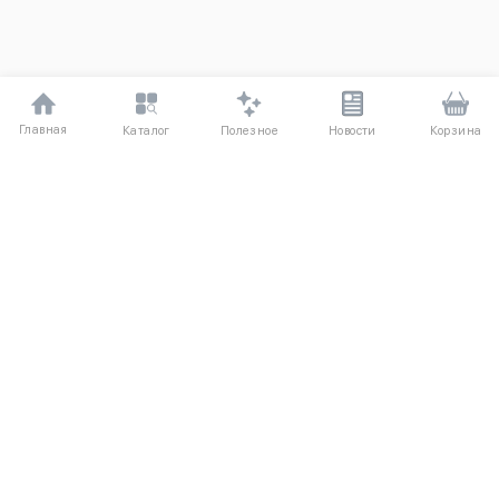
Главная
Полезное
Каталог
Новости
Корзина
ДЛЯ ПОКУПАТЕЛЕЙ
Частые вопросы
О компании
Способы оплаты
Соглашение
Доставка
Агентский договор
Обмен и возврат
Отзывы