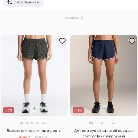
По новинкам
Товаров: 2
–17%
–18%
XS
S
M
L
XL
XS
S
M
L
XL
Высокотехнологичные шорты
Джинсы супер высокой посадки
comfortlux с широкими
4190 ₽
5030 ₽