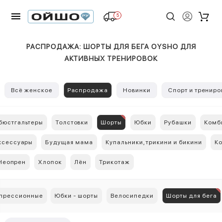
5
РАСПРОДАЖА: ШОРТЫ ДЛЯ БЕГА OYSHO ДЛЯ
АКТИВНЫХ ТРЕНИРОВОК
Всё женское
Распродажа
Новинки
Спорт и трениро
бюстгальтеры
Толстовки
Шорты
Юбки
Рубашки
Комб
ксессуары
Будущая мама
Купальники, трикини и бикини
К
Неопрен
Хлопок
Лён
Трикотаж
прессионные
Юбки - шорты
Велосипедки
Шорты для бега