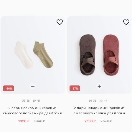
–46%
–17%
36-38
39-41
36-38
39-41
2 пары носков-сникеров из
2 пары невидимых носков из
смесового полиамида для йоги и
смесового хлопка для йоги и
пилатеса
пилатеса
1050 ₽
1940 ₽
2100 ₽
2520 ₽