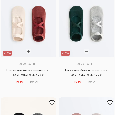
–14%
–14%
36-38
39-41
36-38
39-41
Носки для йоги и пилатес из
Носки для йоги и пилатеса из
хлопкового микса с
хлопкового микса с
перекрещивающимися
перекрестными ремешками, 2
1680 ₽
1940 ₽
1680 ₽
1940 ₽
ремешками (2 пары)
пары