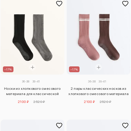
–17%
–17%
36-38
39-41
36-38
39-41
Носки из хлопкового смесового
2 пары классических носков из
материала для классической
хлопкового смесового материала
йоги и пилатеса, 2 пары
для йоги и пилатеса
2100 ₽
2520 ₽
2100 ₽
2520 ₽