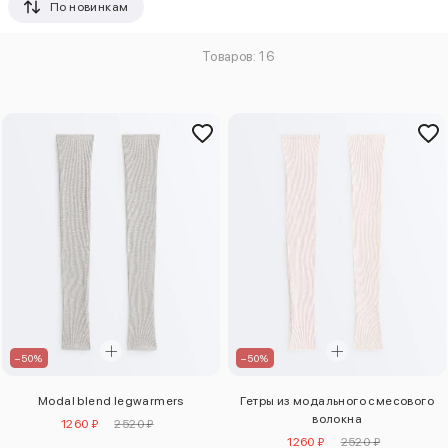
По новинкам
Товаров: 16
–50%
–50%
Modal blend legwarmers
Гетры из модального смесового
волокна
1260 ₽
2520 ₽
1260 ₽
2520 ₽