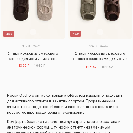
–46%
–14%
36-38
39-41
36-38
39-41
2 пары носков из смесового
2 пары носков из смесового
хлопка для йоги и пилатеса
хлопка с резинками для йоги и
пилатеса
1050 ₽
1940 ₽
1680 ₽
1940 ₽
Носки Oysho с антискользящим эффектом идеально подходят
для активного отдыха и занятий спортом. Прорезиненные
элементы на подошве обеспечивают отличное сцепление с
поверхностью, предотвращая скольжение.
Комфорт обеспечен за счет воздухопроницаемого состава и
анатомической формы. Эти носки станут незаменимым
аксессуаром для любого, кто предпочитает активный и