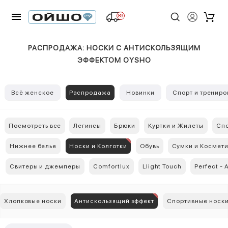
89
РАСПРОДАЖА: НОСКИ С АНТИСКОЛЬЗЯЩИМ
ЭФФЕКТОМ OYSHO
Всё женское
Распродажа
Новинки
Спорт и трениро
Посмотреть все
Легинсы
Брюки
Куртки и Жилеты
Спо
Нижнее белье
Носки и Колготки
Обувь
Сумки и Космет
Свитеры и джемперы
Comfortlux
Llight Touch
Perfect - 
Хлопковые носки
Антискользящий эффект
Спортивные носк