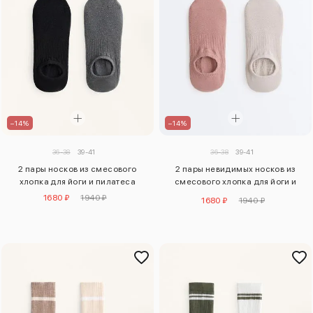
–14%
–14%
36-38
39-41
36-38
39-41
2 пары носков из смесового
2 пары невидимых носков из
хлопка для йоги и пилатеса
смесового хлопка для йоги и
пилатеса
1680 ₽
1940 ₽
1680 ₽
1940 ₽