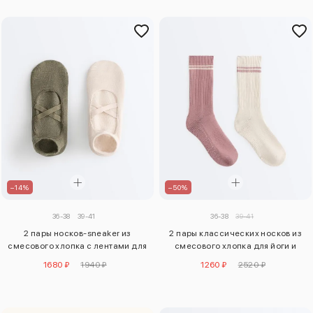
–14%
–50%
36-38
39-41
36-38
39-41
2 пары носков-sneaker из
2 пары классических носков из
смесового хлопка с лентами для
смесового хлопка для йоги и
йоги и пилатеса
пилатеса
1680 ₽
1940 ₽
1260 ₽
2520 ₽