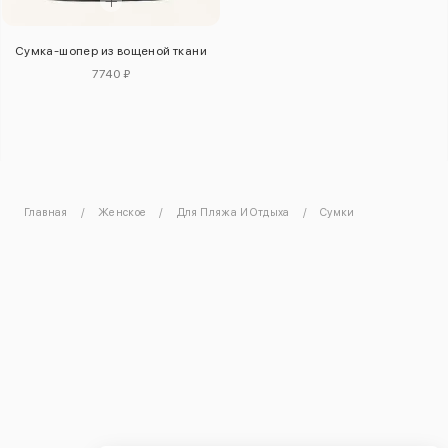
Сумка-шопер из вощеной ткани
7740 ₽
Главная
Женское
Для Пляжа И Отдыха
Сумки