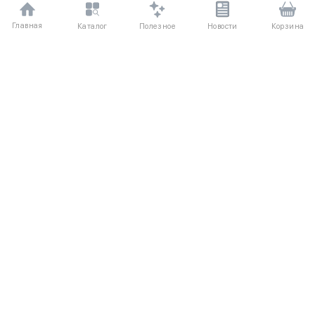
Главная
Полезное
Каталог
Новости
Корзина
ДЛЯ ПОКУПАТЕЛЕЙ
Частые вопросы
О компании
Способы оплаты
Соглашение
Доставка
Агентский договор
Обмен и возврат
Отзывы
КАТАЛОГ
КОНТАКТЫ
Новые поступления
+7 (916) 504-55-88