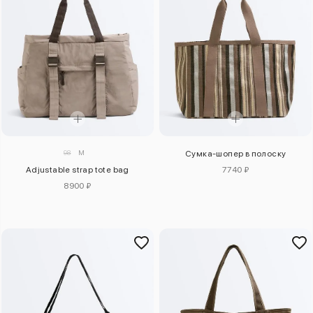
98
M
Сумка-шопер в полоску
Adjustable strap tote bag
7740 ₽
8900 ₽