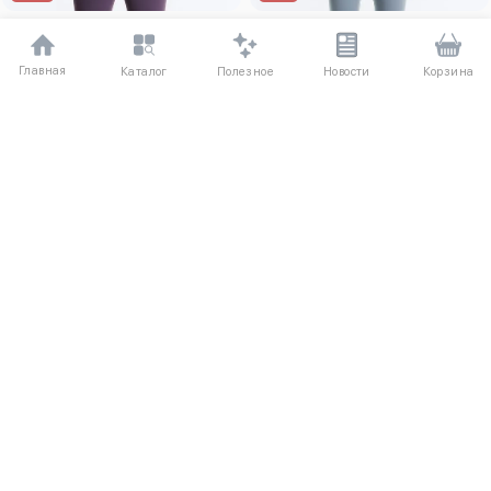
XS
S
M
L
XL
XS
S
M
L
XL
Топ-майка Compressive
Майка - топ Compressive со
Главная
Полезное
Каталог
Новости
Корзина
швами
2730 ₽
5810 ₽
4820 ₽
5810 ₽
–26%
–22%
3XS
XXS
XS
S
M
L
XL
XXL
3XL
XS
S
M
L
XL