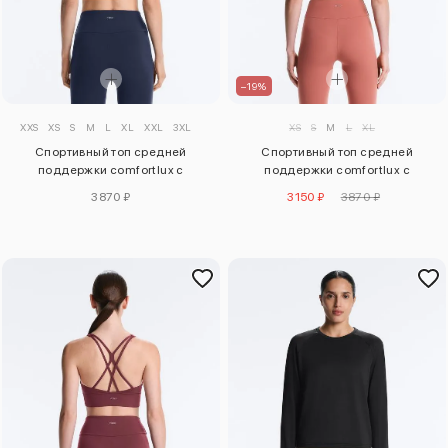
–19%
XXS
XS
S
M
L
XL
XXL
3XL
XS
S
M
L
XL
Спортивный топ средней
Спортивный топ средней
поддержки comfortlux с
поддержки comfortlux с
чашечками
чашечками
3870 ₽
3150 ₽
3870 ₽