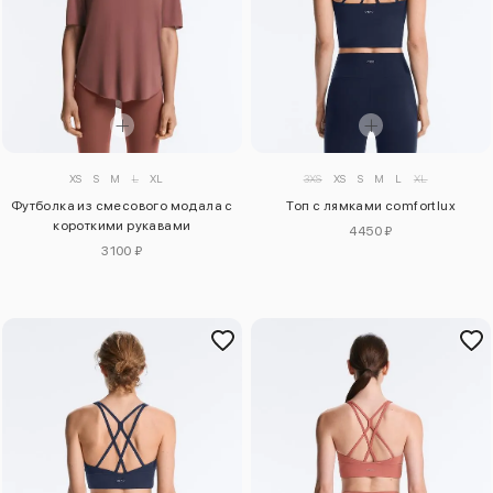
XS
S
M
L
XL
3XS
XS
S
M
L
XL
Футболка из смесового модала с
Топ с лямками comfortlux
короткими рукавами
4450 ₽
3100 ₽