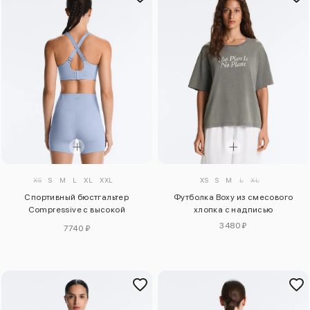
XS
S
M
L
XL
XXL
XS
S
M
L
XL
Спортивный бюстгальтер
Футболка Boxy из смесового
Compressive с высокой
хлопка с надписью
поддержкой
3480 ₽
7740 ₽