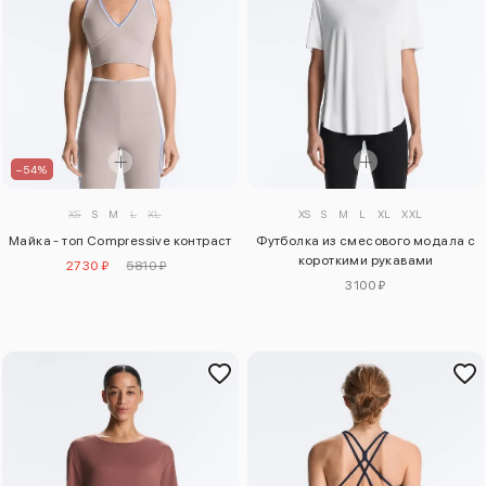
–54%
XS
S
M
L
XL
XS
S
M
L
XL
XXL
Майка - топ Compressive контраст
Футболка из смесового модала с
короткими рукавами
2730 ₽
5810 ₽
3100 ₽