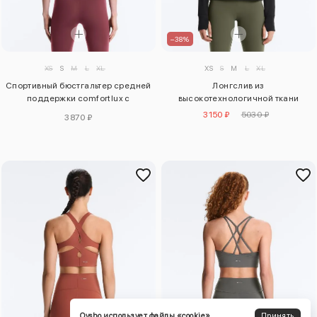
–38%
XS
S
M
L
XL
XS
S
M
L
XL
Спортивный бюстгальтер средней
Лонгслив из
поддержки comfortlux с
высокотехнологичной ткани
чашечками
3150 ₽
5030 ₽
3870 ₽
Oysho использует файлы «cookie».
Принять