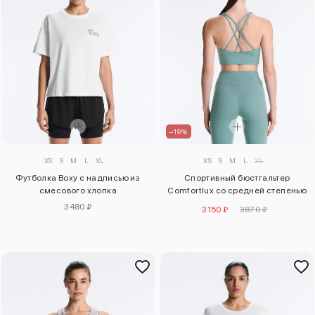
–19%
XS
S
M
L
XL
XS
S
M
L
XL
Футболка Boxy с надписью из
Спортивный бюстгальтер
смесового хлопка
Comfortlux со средней степенью
поддержки
3480 ₽
3150 ₽
3870 ₽