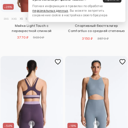
Полная информация в правилах по обработке
–26%
–19%
персональных данных
. Вы можете запретить
сохранение cookie в настройках своего браузера
3XS
XXS
XS
S
M
L
XL
XXL
3XL
XS
S
M
L
XL
Майка Light Touch с
Спортивный бюстгальтер
перекрестной спинкой
Comfortlux со средней степенью
поддержки
3770 ₽
5030 ₽
3150 ₽
3870 ₽
–54%
–18%