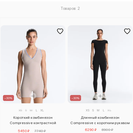
Товаров: 2
–30%
–30%
XS
S
M
L
XL
XS
S
M
L
XL
Короткий комбинезон
Длинный комбинезон
Compressive контрастной
Compressive с коротким рукавом
расцветки
6290 ₽
8900 ₽
5450 ₽
7740 ₽