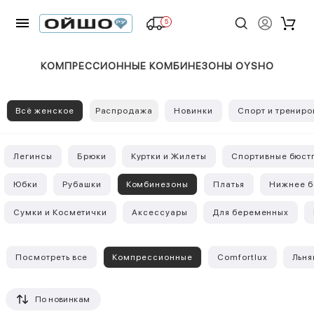
5
КОМПРЕССИОННЫЕ КОМБИНЕЗОНЫ OYSHO
Всё женское
Распродажа
Новинки
Спорт и трениро
Легинсы
Брюки
Куртки и Жилеты
Спортивные бюст
Юбки
Рубашки
Комбинезоны
Платья
Нижнее б
Сумки и Косметички
Аксессуары
Для беременных
Посмотреть все
Компрессионные
Comfortlux
Льня
По новинкам