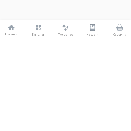
Главная
Полезное
Каталог
Новости
Корзина
ДЛЯ ПОКУПАТЕЛЕЙ
Частые вопросы
О компании
Способы оплаты
Соглашение
Доставка
Агентский договор
Обмен и возврат
Отзывы