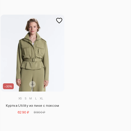
–30%
XS
S
M
L
XL
Куртка Utility из пике с поясом
6290 ₽
8900 ₽