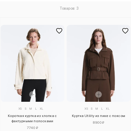
Товаров: 3
XS
S
M
L
XL
XS
S
M
L
XL
Короткая куртка из хлопка с
Куртка Utility из пике с поясом
фактурными полосками
8900 ₽
7740 ₽