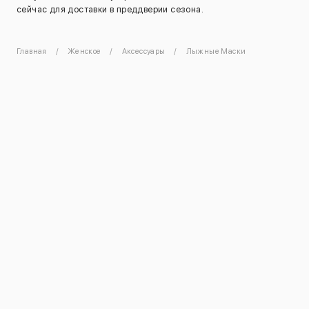
сейчас для доставки в преддверии сезона.
Главная
Женское
Аксессуары
Лыжные Маски