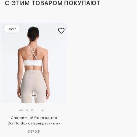
C ЭТИМ ТОВАРОМ ПОКУПАЮТ
Образ
XS
S
M
L
XL
Спортивный бюстгальтер
Comfortlux с перекрестными
лямками
3870 ₽