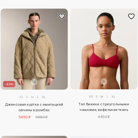
–44%
XS
S
M
L
XL
XS
S
M
L
XL
Топ бикини с треугольными
Джинсовая куртка с имитацией
чашками, вафельная ткань
овчины в ромбах
4450 ₽
5450 ₽
9680 ₽