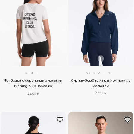
S
M
L
XS
S
M
L
XL
Футболка с короткими рукавами
Куртка-бомбер из мягкой ткани с
running club lisboa из
модалом
технического материала
7740 ₽
4450 ₽