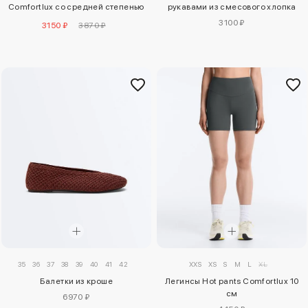
Comfortlux со средней степенью
рукавами из смесового хлопка
поддержки
3100 ₽
3150 ₽
3870 ₽
35
36
37
38
39
40
41
42
XXS
XS
S
M
L
XL
Балетки из кроше
Легинсы Hot pants Comfortlux 10
см
6970 ₽