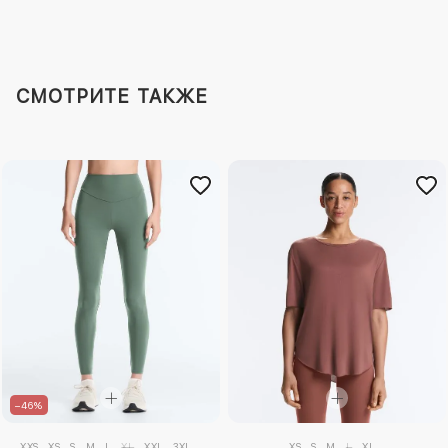
СМОТРИТЕ ТАКЖЕ
–46%
XXS
XS
S
M
L
XL
XXL
3XL
XS
S
M
L
XL