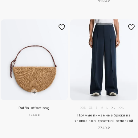
4450 ₽
XXS
XS
S
M
L
XL
XXL
Raffia-effect bag
7740 ₽
Прямые пижамные брюки из
хлопка с контрастной отделкой
7740 ₽