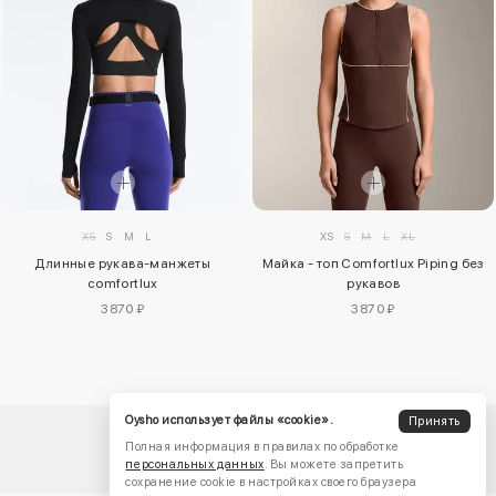
XS
S
M
L
XS
S
M
L
XL
Длинные рукава-манжеты
Майка - топ Comfortlux Piping без
comfortlux
рукавов
3870 ₽
3870 ₽
Oysho использует файлы «cookie».
Принять
Полная информация в правилах по обработке
персональных данных
. Вы можете запретить
сохранение cookie в настройках своего браузера