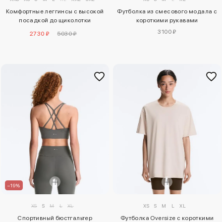
Комфортные леггинсы с высокой
Футболка из смесового модала с
посадкой до щиколотки
короткими рукавами
comfortlux
3100 ₽
2730 ₽
5030 ₽
–19%
XS
S
M
L
XL
XS
S
M
L
XL
Спортивный бюстгальтер
Футболка Oversize с короткими