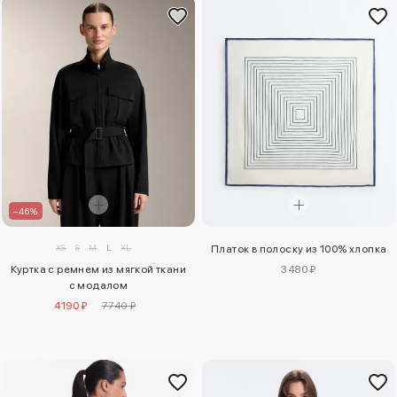
–46%
XS
S
M
L
XL
Платок в полоску из 100% хлопка
3480 ₽
Куртка с ремнем из мягкой ткани
с модалом
4190 ₽
7740 ₽