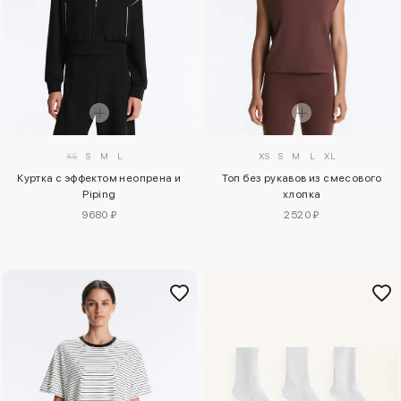
XS
S
M
L
XL
XS
S
M
L
Топ без рукавов из смесового
Куртка с эффектом неопрена и
хлопка
Piping
2520 ₽
9680 ₽