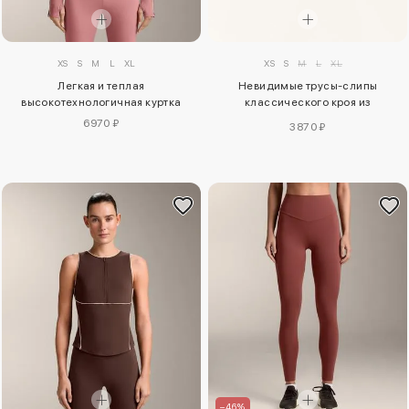
XS
S
M
L
XL
XS
S
M
L
XL
Невидимые трусы-слипы
Легкая и теплая
классического кроя из
высокотехнологичная куртка
полиамидного микса средней
6970 ₽
3870 ₽
поддержки с высокой талией,
упаковка из 2 штук
–46%