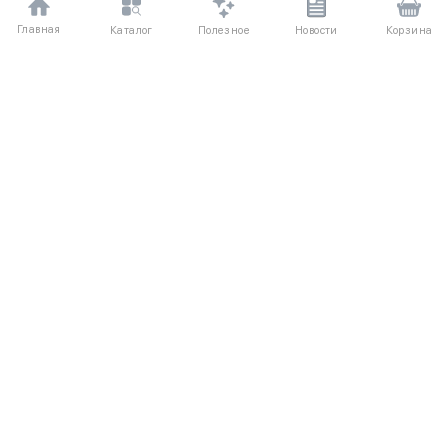
Главная
Полезное
Каталог
Новости
Корзина
ДЛЯ ПОКУПАТЕЛЕЙ
Частые вопросы
О компании
Способы оплаты
Соглашение
Доставка
Агентский договор
Обмен и возврат
Отзывы
КАТАЛОГ
КОНТАКТЫ
Новые поступления
+7 (916) 504-55-88
Каталог одежды
Написать нам