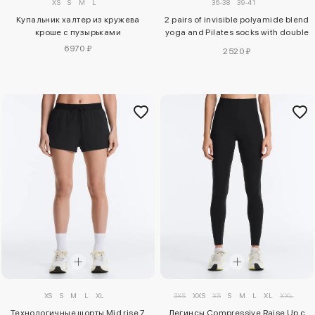
XS
S
M
L
36-38
39-41
Купальник халтер из кружева
2 pairs of invisible polyamide blend
кроше с пузырьками
yoga and Pilates socks with double
straps
6970 ₽
2520 ₽
XS
S
M
L
XL
3XS
XXS
XS
S
M
L
XL
XXL
Технологичные шорты Mid rise 7
Легинсы Compressive Raise Up с