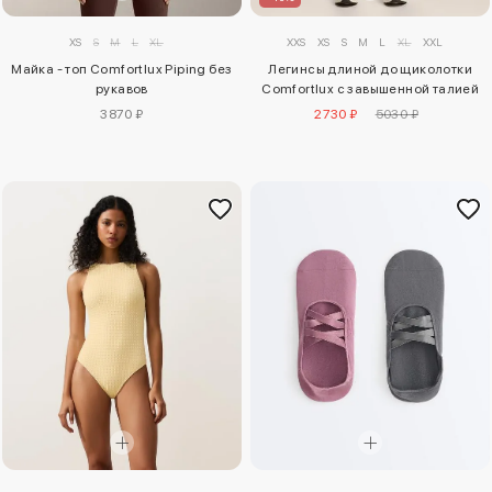
XS
S
M
L
XL
XXS
XS
S
M
L
XL
XXL
Майка - топ Comfortlux Piping без
Легинсы длиной до щиколотки
рукавов
Comfortlux с завышенной талией
3870 ₽
2730 ₽
5030 ₽