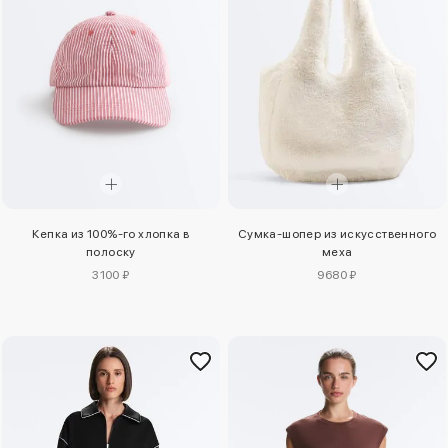
Кепка из 100%-го хлопка в
Сумка-шопер из искусственного
полоску
меха
3100 ₽
9680 ₽