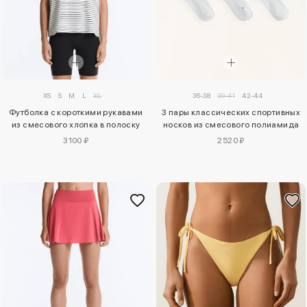
XS
S
M
L
XL
36-38
39-41
42-44
Футболка с короткими рукавами
3 пары классических спортивных
из смесового хлопка в полоску
носков из смесового полиамида
3100 ₽
2520 ₽