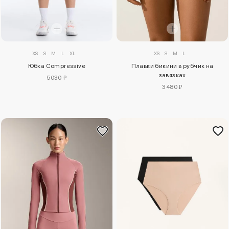
XS
S
M
L
XL
XS
S
M
L
Юбка Compressive
Плавки бикини в рубчик на
завязках
5030 ₽
3480 ₽