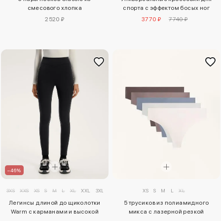
смесового хлопка
спорта с эффектом босых ног
2520 ₽
3770 ₽
7740 ₽
–46%
3XS
XXS
XS
S
M
L
XL
XXL
3XL
XS
S
M
L
XL
Легинсы длиной до щиколотки
5 трусиков из полиамидного
Warm с карманами и высокой
микса с лазерной резкой
посадкой, 70 см