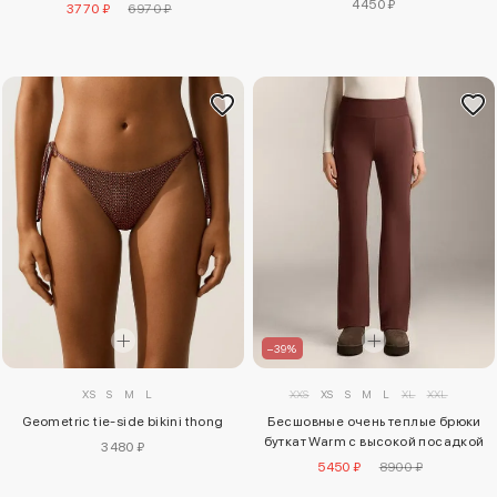
4450 ₽
3770 ₽
6970 ₽
–39%
XS
S
M
L
XXS
XS
S
M
L
XL
XXL
Geometric tie-side bikini thong
Бесшовные очень теплые брюки
буткат Warm с высокой посадкой
3480 ₽
5450 ₽
8900 ₽