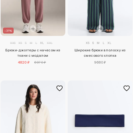
–31%
XS
S
M
L
XL
XXS
XS
S
M
L
XL
XXL
Широкие брюки в полоску из
Брюки-джоггеры с начесом из
смесового хлопка
ткани с модалом
9680 ₽
4820 ₽
6970 ₽