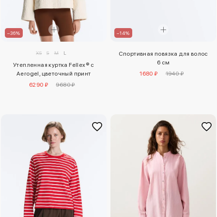
–36%
–14%
XS
S
M
L
Спортивная повязка для волос
6 см
Утепленная куртка Fellex® с
Aerogel, цветочный принт
1680 ₽
1940 ₽
6290 ₽
9680 ₽