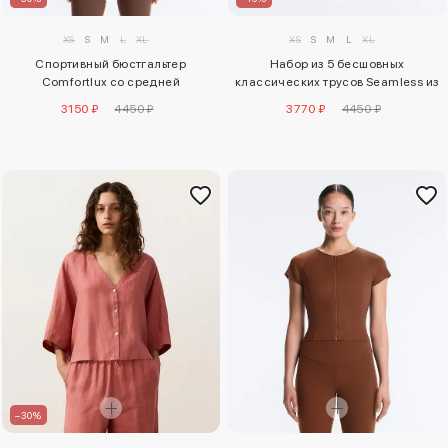
XS
S
M
L
XL
XS
S
M
L
XL
Спортивный бюстгальтер
Набор из 5 бесшовных
Comfortlux со средней
классических трусов Seamless из
поддержкой и плиссировкой
мягкой ткани
3150 ₽
4450 ₽
3770 ₽
4450 ₽
–30%