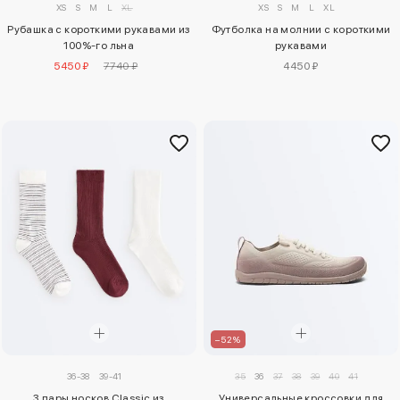
XS
S
M
L
XL
XS
S
M
L
XL
Футболка на молнии с короткими
Рубашка с короткими рукавами из
рукавами
100%-го льна
4450 ₽
5450 ₽
7740 ₽
–52%
36-38
39-41
35
36
37
38
39
40
41
3 пары носков Classic из
Универсальные кроссовки для