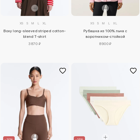
XS
S
M
L
XL
XS
S
M
L
XL
Boxy long-sleeved striped cotton-
Рубашка из 100% льна с
blend T-shirt
воротником-стойкой
3870 ₽
8900 ₽
–30%
–16%