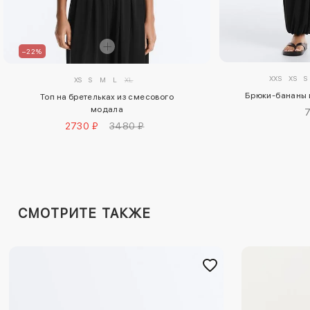
–22%
XXS
XS
S
XS
S
M
L
XL
Брюки-бананы 
Топ на бретельках из смесового
модала
2730 ₽
3480 ₽
СМОТРИТЕ ТАКЖЕ