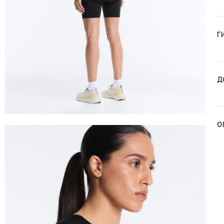
Г
Д
О