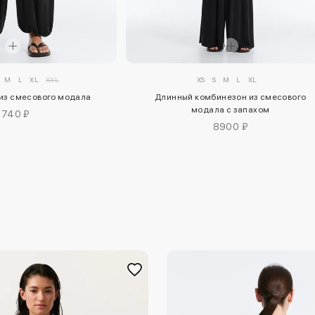
M
L
XL
XXL
XS
S
M
L
XL
из смесового модала
Длинный комбинезон из смесового
модала с запахом
7740 ₽
8900 ₽