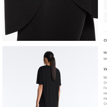
С
М
М
У
Ма
О
Гл
Не
Н
Ст