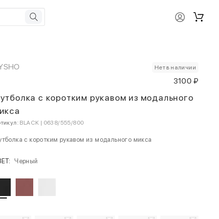
YSHO
Нет в наличии
3100 ₽
утболка с коротким рукавом из модального
икса
тикул:
BLACK | 0638/555/800
тболка с коротким рукавом из модального микса
ВЕТ:
Черный