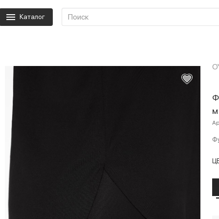
Каталог
O
Ф
м
Ар
Фу
Ц