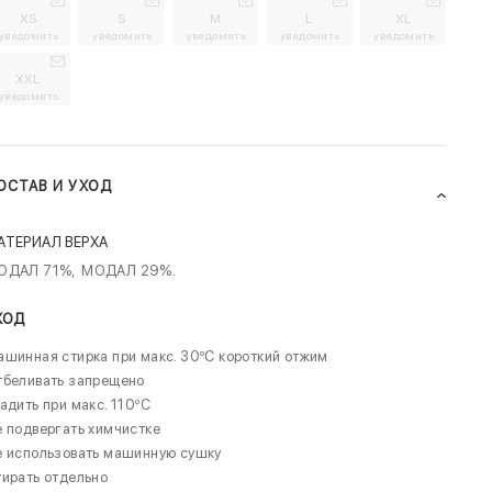
XS
S
M
L
XL
уведомить
уведомить
уведомить
уведомить
уведомить
XXL
уведомить
ОСТАВ И УХОД
АТЕРИАЛ ВЕРХА
ОДАЛ 71%,
МОДАЛ 29%.
ХОД
шинная стирка при макс. 30ºC короткий отжим
тбеливать запрещено
адить при макс. 110ºC
 подвергать химчистке
е использовать машинную сушку
ирать отдельно