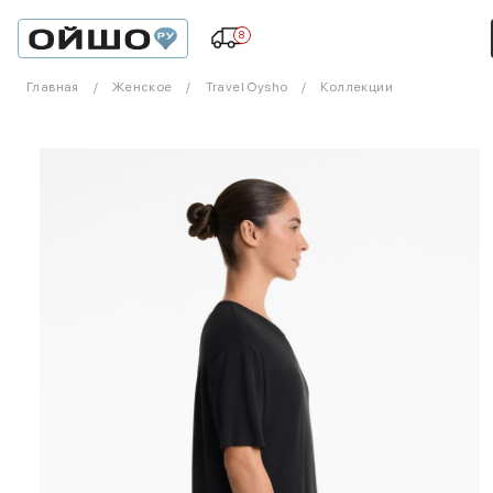
8
Главная
Женское
Travel Oysho
Коллекции