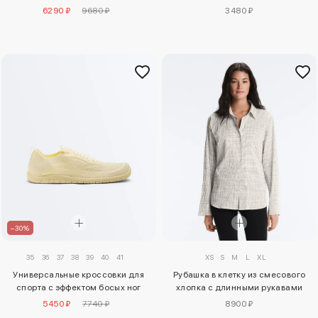
3480 ₽
6290 ₽
9680 ₽
–30%
35
36
37
38
39
40
41
XS
S
M
L
XL
Универсальные кроссовки для
Рубашка в клетку из смесового
спорта с эффектом босых ног
хлопка с длинными рукавами
5450 ₽
7740 ₽
8900 ₽