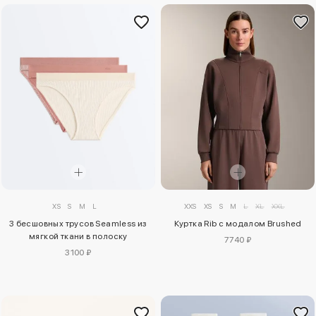
XS
S
M
L
XXS
XS
S
M
L
XL
XXL
3 бесшовных трусов Seamless из
Куртка Rib с модалом Brushed
мягкой ткани в полоску
7740 ₽
3100 ₽