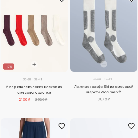
–17%
36-38
39-41
36-38
39-41
Лыжные гольфы Ski из смесовой
5 пар классических носков из
шерсти Woolmark®
смесового хлопка
3870 ₽
2100 ₽
2520 ₽