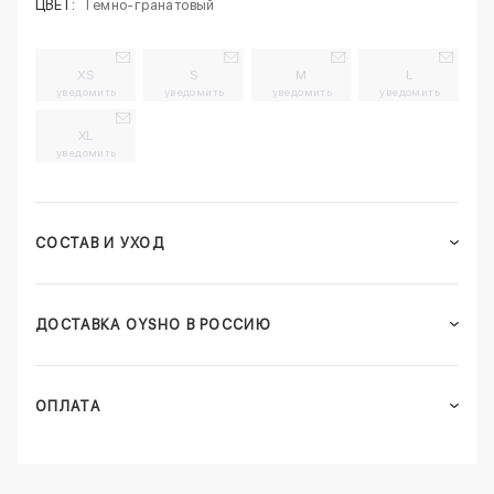
ЦВЕТ:
Темно-гранатовый
XS
S
M
L
уведомить
уведомить
уведомить
уведомить
XL
уведомить
СОСТАВ И УХОД
ДОСТАВКА OYSHO В РОССИЮ
ОПЛАТА