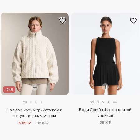
–54%
XS
S
M
L
XL
XS
S
M
L
Боди Comfortlux с открытой
Пальто с косым трикотажем и
спинкой
искусственным мехом
5810 ₽
5450 ₽
11610 ₽