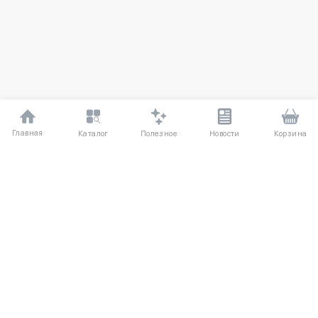
Главная
Полезное
Каталог
Новости
Корзина
ДЛЯ ПОКУПАТЕЛЕЙ
Частые вопросы
О компании
Способы оплаты
Соглашение
Доставка
Агентский договор