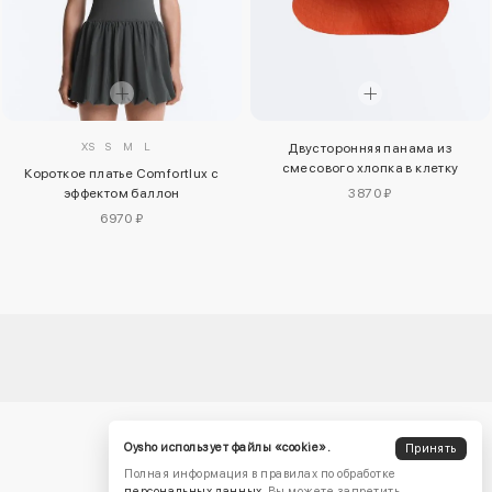
XS
S
M
L
Двусторонняя панама из
смесового хлопка в клетку
Короткое платье Comfortlux с
эффектом баллон
3870 ₽
6970 ₽
Oysho использует файлы «cookie».
Принять
Полная информация в правилах по обработке
персональных данных
. Вы можете запретить