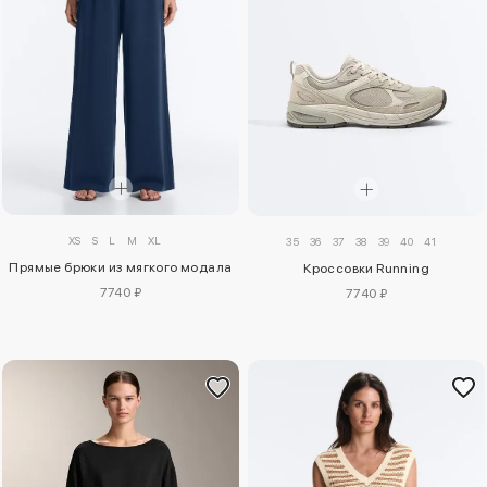
XS
S
L
M
XL
35
36
37
38
39
40
41
Прямые брюки из мягкого модала
Кроссовки Running
7740 ₽
7740 ₽