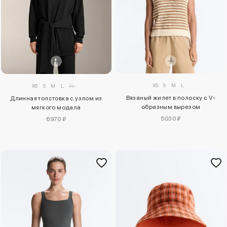
XS
S
M
L
XS
S
M
L
XL
Вязаный жилет в полоску с V-
Длинная толстовка с узлом из
образным вырезом
мягкого модала
5030 ₽
6970 ₽