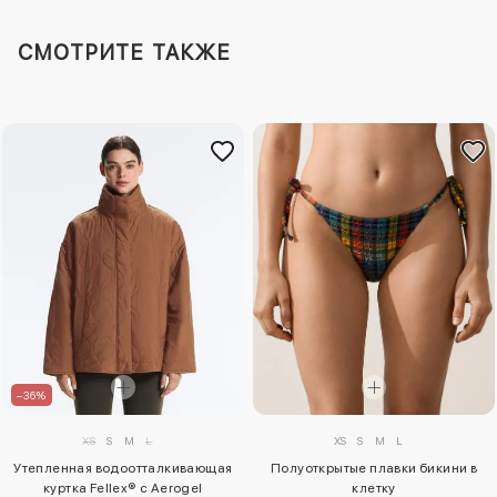
СМОТРИТЕ ТАКЖЕ
–36%
XS
S
M
L
XS
S
M
L
Полуоткрытые плавки бикини в
Утепленная водоотталкивающая
клетку
куртка Fellex® с Aerogel